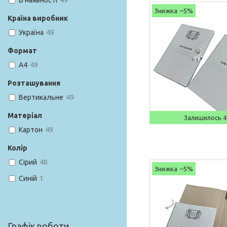
В наявності
49
–5%
Країна виробник
Україна
49
Формат
A4
49
Розташування
Вертикальне
49
Матеріал
Залишилось 4
Картон
49
Колір
Сірий
48
–5%
Синій
1
Графік роботи