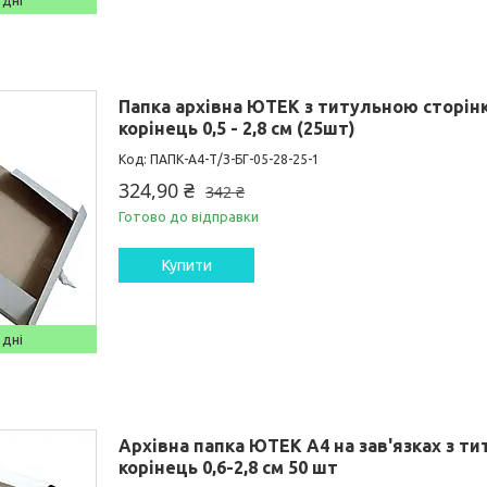
 дні
Папка архівна ЮТЕК з титульною сторінк
корінець 0,5 - 2,8 см (25шт)
ПАПК-А4-Т/З-БГ-05-28-25-1
324,90 ₴
342 ₴
Готово до відправки
Купити
 дні
Архівна папка ЮТЕК А4 на зав'язках з т
корінець 0,6-2,8 см 50 шт