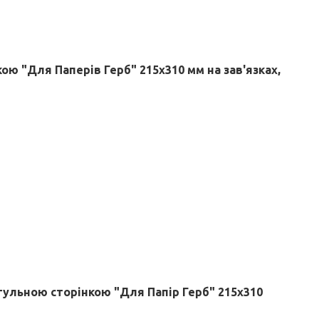
ою "Для Паперів Герб" 215х310 мм на зав'язках,
итульною сторінкою "Для Папір Герб" 215х310