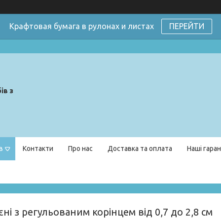
Крафтовая бумага в рулонах и листах
ПЕРЕЙТИ
ів з
в
Контакти
Про нас
Доставка та оплата
Наші гаран
ні з регульованим корінцем від 0,7 до 2,8 см