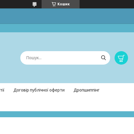
Кошик
тії
Договір публічної оферти
Дропшиппінг