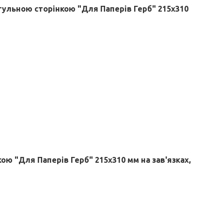
итульною сторінкою "Для Паперів Герб" 215х310
ою "Для Паперів Герб" 215х310 мм на зав'язках,