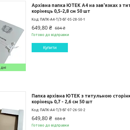
Архівна папка ЮТЕК А4 на зав'язках з т
корінець 0,5-2,8 см 50 шт
ПАПК-А4-Т/З-БГ-05-28-50-1
649,80 ₴
684 ₴
Готово до відправки
Купити
 дні
Папка архівна ЮТЕК з титульною сторінк
корінець 0,7 - 2,6 см 50 шт
ПАПК-А4-Т/З-БГ-07-26-50-2
649,80 ₴
684 ₴
Готово до відправки