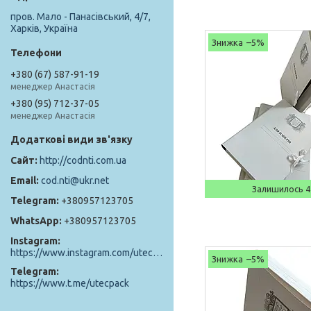
пров. Мало - Панасівський, 4/7,
Харків, Україна
–5%
+380 (67) 587-91-19
менеджер Анастасія
+380 (95) 712-37-05
менеджер Анастасія
http://codnti.com.ua
cod.nti@ukr.net
Залишилось 4
+380957123705
+380957123705
Instagram
https://www.instagram.com/utec_pack/
–5%
Telegram
https://www.t.me/utecpack