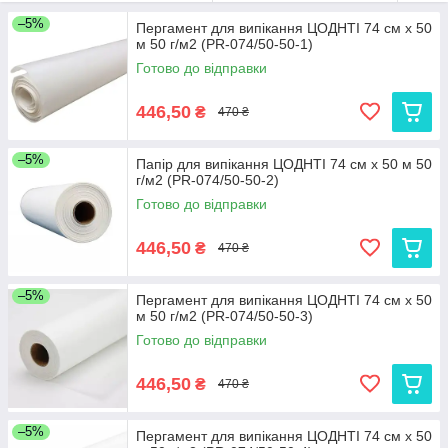
–5%
Також, потрібно відзначити відносно невисоку вартість
Пергамент для випікання ЦОДНТІ 74 см x 50
м 50 г/м2 (PR-074/50-50-1)
пергаменту
та
підпергаменту
, оскільки ці види паперів не
обробляються глибокопроникними спеціальними розчинами і
Готово до відправки
різними стабілізаторами стійкості до зовнішнього
середовища.
446,50
₴
470 ₴
Ми пропонуємо Вам
пергамент
та
підпергамент
у двох
форматах –
рулонний т
а
листовий.
–5%
Папір для випікання ЦОДНТІ 74 см x 50 м 50
г/м2 (PR-074/50-50-2)
Готово до відправки
446,50
₴
470 ₴
–5%
Пергамент для випікання ЦОДНТІ 74 см х 50
м 50 г/м2 (PR-074/50-50-3)
Готово до відправки
446,50
₴
470 ₴
–5%
Пергамент для випікання ЦОДНТІ 74 см x 50