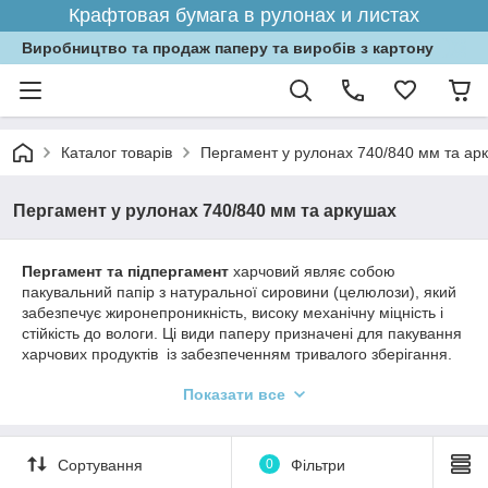
Крафтовая бумага в рулонах и листах
Виробництво та продаж паперу та виробів з картону
Каталог товарів
Пергамент у рулонах 740/840 мм та ар
Пергамент у рулонах 740/840 мм та аркушах
Пергамент та підпергамент
харчовий являє собою
пакувальний папір з натуральної сировини (целюлози), який
забезпечує жиронепроникність, високу механічну міцність і
стійкість до вологи. Ці види паперу призначені для пакування
харчових продуктів із забезпеченням тривалого зберігання.
Пергамент та підпергамент
широко використовується для
Показати все
випікання кондитерських і хлібобулочних виробів, оскільки
стійккі до температури до 250 °С. Враховуючи харчові якості
цих паперів, їх можна сміливо використовувати для
Сортування
0
Фільтри
перекладання напівфабрикатів при заморожуванні та
загортати різні хот-доги та бутерброди.