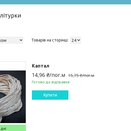
літурки
Каптал
14,96 ₴/пог.м
15,75 ₴/пог.м
Готово до відправки
Купити
 дні