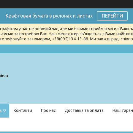
Крафтовая бумага в рулонах и листах
ПЕРЕЙТИ
графіком у нас не робочий час, але ми бачимо і приймаємо всі Ваші
туємо за потребою Вас. Наш менеджер зв'яжеться з Вами найближчи
телефонуйте за номером, +38(095)134-13-88. Ми завжді раді співпра
ів з
в
Контакти
Про нас
Доставка та оплата
Наші гаран