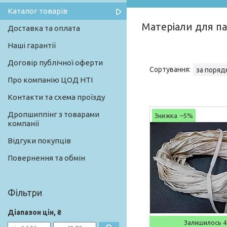
Каталог товарів
Матеріали для па
Доставка та оплата
Наші гарантії
Договір публічної оферти
Про компанію ЦОД НТІ
Контакти та схема проїзду
Дропшиппінг з товарами
–5%
компанії
Відгуки покупців
Повернення та обмін
Фільтри
Діапазон цін, ₴
Залишилось 4