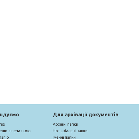
ендуємо
Для архівації документів
пір
Архівні папки
меню з печаткою
Нотаріальні папки
папір
Іменні папки