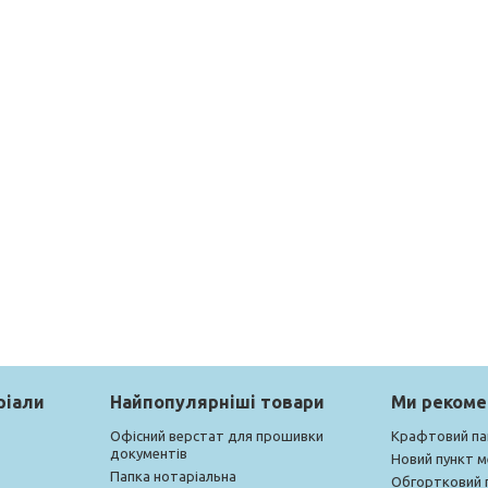
ріали
Найпопулярніші товари
Ми реком
Офісний верстат для прошивки
Крафтовий па
документів
Новий пункт 
Папка нотаріальна
Обгортковий 