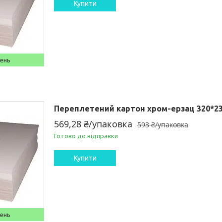
Купити
день
Переплетений картон хром-ерзац 320*230
569,28 ₴/упаковка
593 ₴/упаковка
Готово до відправки
Купити
день