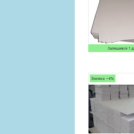
Залишився 1 
–4%