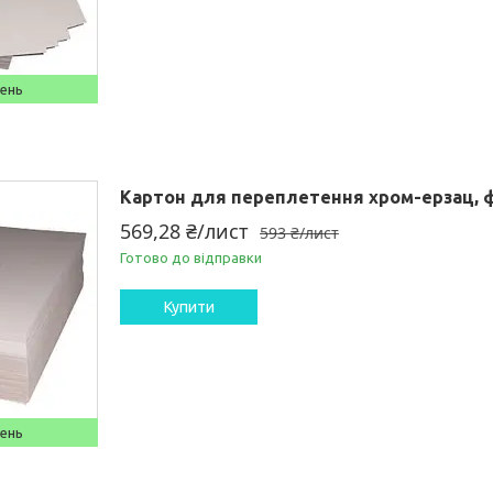
день
Картон для переплетення хром-ерзац, ф
569,28 ₴/лист
593 ₴/лист
Готово до відправки
Купити
день