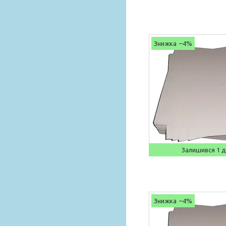
–4%
Залишився 1 
–4%