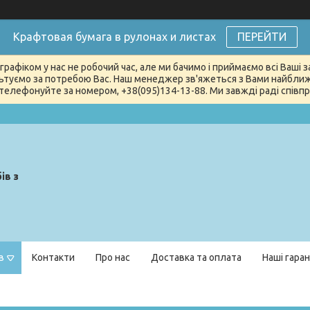
Крафтовая бумага в рулонах и листах
ПЕРЕЙТИ
графіком у нас не робочий час, але ми бачимо і приймаємо всі Ваші
туємо за потребою Вас. Наш менеджер зв'яжеться з Вами найближчи
телефонуйте за номером, +38(095)134-13-88. Ми завжді раді співпра
ів з
в
Контакти
Про нас
Доставка та оплата
Наші гаран