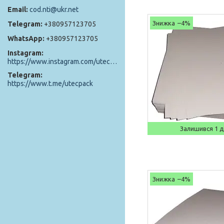
cod.nti@ukr.net
–4%
+380957123705
+380957123705
Instagram
https://www.instagram.com/utec_pack/
Telegram
https://www.t.me/utecpack
Залишився 1 
–4%