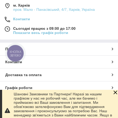
м. Харків
пров. Мало - Панасівський, 4/7, Харків, Україна
Контакти
Сьогодні працює з 09:00 до 17:00
Показати весь графік роботи
Про нас
КНОПКА
ЗВ'ЯЗКУ
Контакти
Доставка та оплата
Графік роботи
Шановні Замовники та Партнери! Наразі за нашим
графіком у нас не робочий час, але ми бачимо і
Повна версія сайту
приймаємо всі Ваші замовлення і запитання. Ми
обов'язково зателефонуємо Вам для підтвердження
замовлення і проконсультуємо за потребою Вас. Наш
Сайт створено на маркетплейсі
Prom.ua
менеджер зв'яжеться з Вами найближчим часом. Якщо в