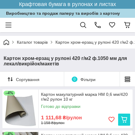
Крафтовая бумага в рулонах и листах
Виробництво та продаж паперу та виробів з картону
Каталог товарів
Картон хром-ерзац у рулоні 420 г/м2 ф.
Картон хром-ерзац у рулоні 420 г/м2 ф.1050 мм для
лекал/викрійок/макетів
Сортування
0
Фільтри
–4%
Картон макулатурний марка НМ 0,6 мм/420
г/м2 рулон 10 кг
Готово до відправки
1 111,68
₴/рулон
1 158 ₴/рулон
–4%