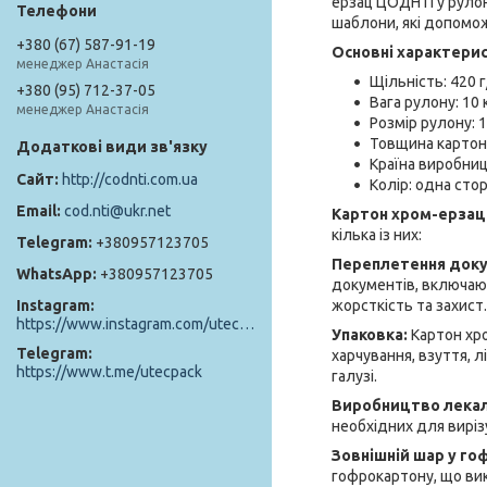
ерзац ЦОДНТІ у рулоні
шаблони, які допомож
+380 (67) 587-91-19
Основні характери
менеджер Анастасія
Щільність: 420 г
+380 (95) 712-37-05
Вага рулону: 10 к
менеджер Анастасія
Розмір рулону: 
Товщина картону
Країна виробниц
http://codnti.com.ua
Колір: одна стор
cod.nti@ukr.net
Картон хром-ерзац
кілька із них:
+380957123705
Переплетення доку
+380957123705
документів, включаюч
жорсткість та захист.
Instagram
https://www.instagram.com/utec_pack/
Упаковка:
Картон хр
Telegram
харчування, взуття, л
https://www.t.me/utecpack
галузі.
Виробництво лека
необхідних для виріз
Зовнішній шар у го
гофрокартону, що ви