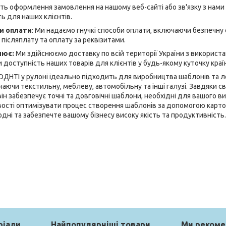
ь оформлення замовлення на нашому веб-сайті або зв'язку з нами
ь для наших клієнтів.
би оплати
: Ми надаємо гнучкі способи оплати, включаючи безпечну
 післяплату та оплату за реквізитами.
лює:
Ми здійснюємо доставку по всій території України з використ
 доступність наших товарів для клієнтів у будь-якому куточку краї
ДНТІ у рулоні ідеально підходить для виробництва шаблонів та ле
аючи текстильну, меблеву, автомобільну та інші галузі. Завдяки сво
він забезпечує точні та довговічні шаблони, необхідні для вашого в
ості оптимізувати процес створення шаблонів за допомогою карт
дні та забезпечте вашому бізнесу високу якість та продуктивність.
ріали
Найпопулярніші товари
Ми реком