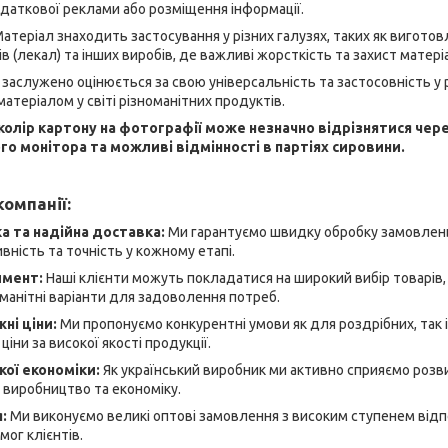
даткової реклами або розміщення інформації.
атеріал знаходить застосування у різних галузях, таких як вигото
 (лекал) та інших виробів, де важливі жорсткість та захист матеріа
ц
заслужено оцінюється за свою універсальність та застосовність у 
атеріалом у світі різноманітних продуктів.
 колір картону на фотографії може незначно відрізнятися чер
о монітора та можливі відмінності в партіях сировини.
омпанії:
 та надійна доставка:
Ми гарантуємо швидку обробку замовлень
ність та точність у кожному етапі.
имент:
Наші клієнти можуть покладатися на широкий вибір товарів, я
манітні варіанти для задоволення потреб.
ні ціни:
Ми пропонуємо конкурентні умови як для роздрібних, так і
ціни за високої якості продукції.
кої економіки:
Як український виробник ми активно сприяємо розви
 виробництво та економіку.
я:
Ми виконуємо великі оптові замовлення з високим ступенем відп
ог клієнтів.