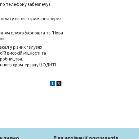
 по телефону забезпечує
 оплату після отримання через
анням служб Укрпошта та "Нова
ни.
кал у різних галузях
їй високій міцності та
иробництва.
онного хром-ерзацу ЦОДНТІ.
ендуємо
Для архівації документів