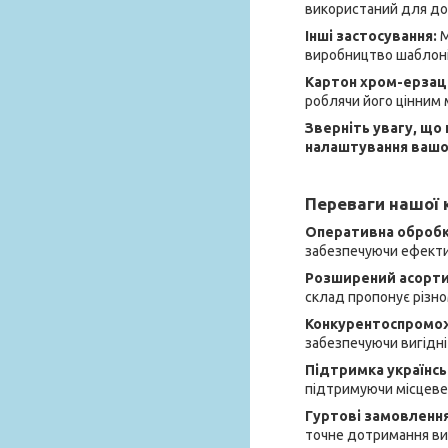
використаний для до
Інші застосування:
М
виробництво шаблонів
Картон хром-ерза
роблячи його цінним м
Зверніть увагу, що
налаштування вашог
Переваги нашої к
Оперативна обробка
забезпечуючи ефектив
Розширений асорт
склад пропонує різно
Конкурентоспромож
забезпечуючи вигідні 
Підтримка українсь
підтримуючи місцеве
Гуртові замовленн
точне дотримання вим