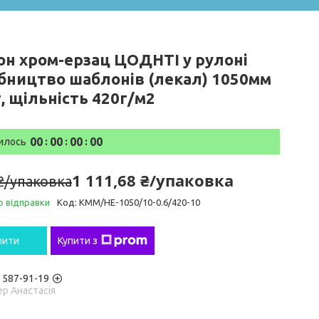
он хром-ерзац ЦОДНТІ у рулоні
бництво шаблонів (лекал) 1050мм
, щільність 420г/м2
0
0
0
0
0
0
0
0
илось
1 111,68 ₴/упаковка
 ₴/упаковка
о відправки
Код:
KMM/HE-1050/10-0.6/420-10
пити
Купити з
) 587-91-19
р Анастасія