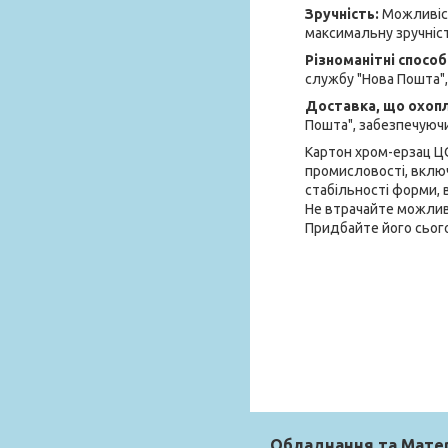
Зручність:
Можливіст
максимальну зручніст
Різноманітні спосо
службу "Нова Пошта",
Доставка, що охоп
Пошта", забезпечуючи
Картон хром-ерзац ЦО
промисловості, включ
стабільності форми, 
Не втрачайте можлив
Придбайте його сього
Обладнання та Мате