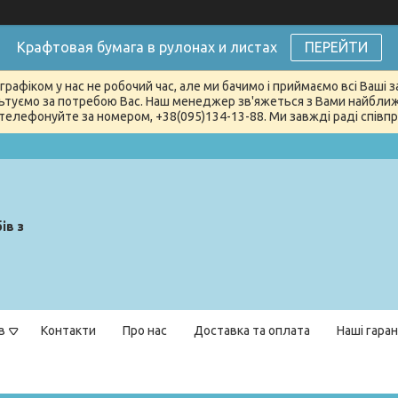
Крафтовая бумага в рулонах и листах
ПЕРЕЙТИ
графіком у нас не робочий час, але ми бачимо і приймаємо всі Ваші
туємо за потребою Вас. Наш менеджер зв'яжеться з Вами найближчи
телефонуйте за номером, +38(095)134-13-88. Ми завжді раді співпра
ів з
в
Контакти
Про нас
Доставка та оплата
Наші гаран