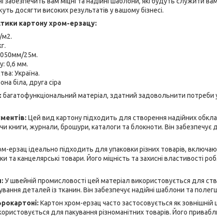
 забезпечить вам міцні та надійні шаблони, які будуть служити вам 
уть досягти високих результатів у вашому бізнесі.
стики картону хром-ерзацу:
/м2.
г.
1050мм/25м.
: 0,6 мм.
тва: Україна.
она біла, друга сіра
:
багатофункціональний матеріал, здатний задовольнити потреби у 
ментів:
Цей вид картону підходить для створення надійних обкла
и книги, журнали, брошури, каталоги та блокноти. Він забезпечує
ом-ерзац ідеально підходить для упаковки різних товарів, включа
іки та канцелярські товари. Його міцність та захисні властивості ро
л:
У швейній промисловості цей матеріал використовується для ст
ування деталей із тканин. Він забезпечує надійні шаблони та полег
фрокартоні:
Картон хром-ерзац часто застосовується як зовнішній 
користовується для пакування різноманітних товарів. Його приваб