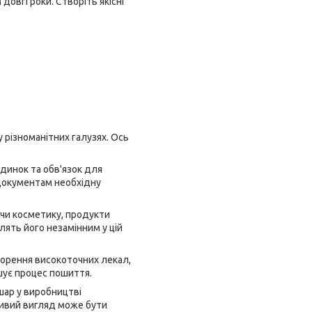
довгі роки. Створіть якісні
різноманітних галузях. Ось
динок та обв'язок для
 документам необхідну
ючи косметику, продукти
блять його незамінним у цій
ворення високоточних лекал,
шує процес пошиття.
шар у виробництві
ливий вигляд може бути