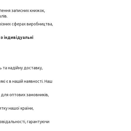
влення записних книжок,
лів.
різних сферах виробництва,
ез індивідуальні
 та надійну доставку,
кі є в нашій наявності. Наш
 для оптових замовників,
тку нашої країни,
овідальності, гарантуючи