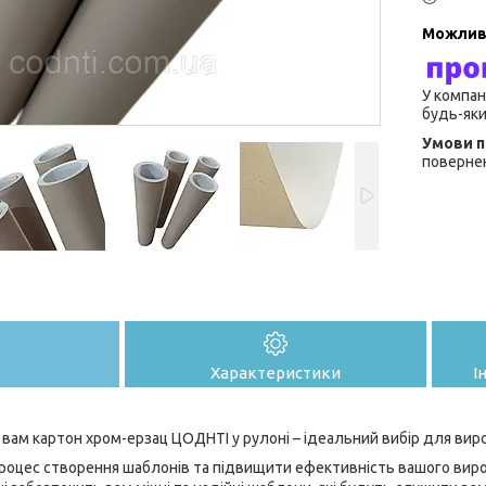
У компан
будь-яки
повернен
Характеристики
І
вам картон хром-ерзац ЦОДНТІ у рулоні – ідеальний вибір для вир
роцес створення шаблонів та підвищити ефективність вашого вир