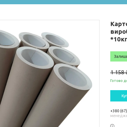
Карт
виро
*10кг
Залиш
1 158
Готово д
Ку
+380 (67
менедже