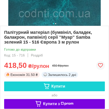
Палітурний матеріал (бумвініл, баладек,
балакрон, папвініл) серії "Муар" Sаmba
зелений 15 - 516 Європа 3 м рулон
Готово до відправки
Код: 15 - 716
Роздріб
418,50
₴/рулон
450 ₴/рулон
Економія
31.50 ₴
Залишилось
2 дні
Купити
або
Купити з