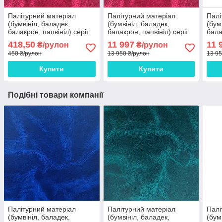
Палітурний матеріал
Палітурний матеріал
Палі
(бумвініл, баладек,
(бумвініл, баладек,
(бум
балакрон, папвініл) серії
балакрон, папвініл) серії
бала
"Муар" Sаmba бордовий
"Муар" Sаmba бордовий
"Муа
418,50
11 997
11 
₴/рулон
₴/рулон
15 - 516 Європа 3 м рулон
15 - 516 Європа від
616 
450 ₴/рулон
13 950 ₴/рулон
13 95
рулону
Купити
Купити
Подібні товари компанії
Палітурний матеріал
Палітурний матеріал
Палі
(бумвініл, баладек,
(бумвініл, баладек,
(бум