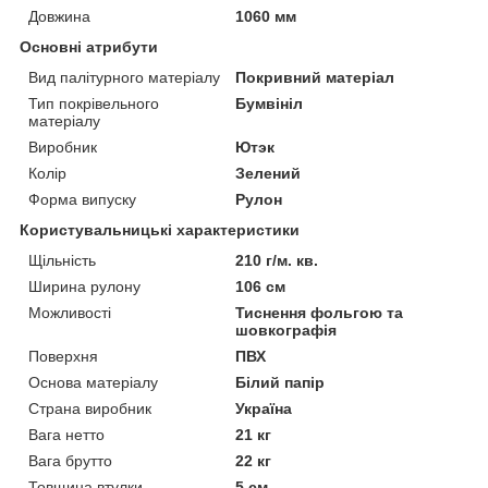
Довжина
1060 мм
Основні атрибути
Вид палітурного матеріалу
Покривний матеріал
Тип покрівельного
Бумвініл
матеріалу
Виробник
Ютэк
Колір
Зелений
Форма випуску
Рулон
Користувальницькі характеристики
Щільність
210 г/м. кв.
Ширина рулону
106 см
Можливості
Тиснення фольгою та
шовкографія
Поверхня
ПВХ
Основа матеріалу
Білий папір
Страна виробник
Україна
Вага нетто
21 кг
Вага брутто
22 кг
Товщина втулки
5 см