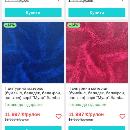
13 950 ₴/рулон
13 950 ₴/рулон
Купити
Купити
–14%
–14%
Палітурний матеріал
Палітурний матеріал
(бумвініл, баладек, балакрон,
(бумвініл, баладек, балакрон,
папвініл) серії "Муар" Sаmba
папвініл) серії "Муар" Sаmba
синий 15 - 516 Європа рулон
бордовий 15 - 516 Європа
Готово до відправки
Готово до відправки
100 м
106 см х 100 м
11 997
11 997
₴/рулон
₴/рулон
13 950 ₴/рулон
13 950 ₴/рулон