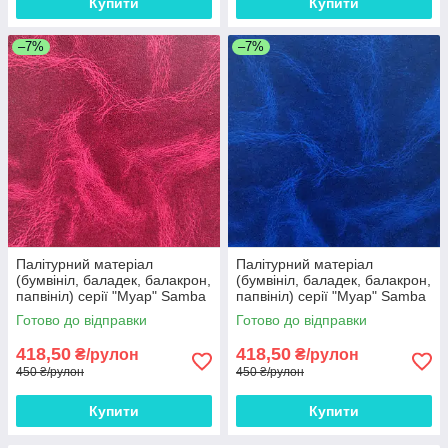
Купити
Купити
–7%
–7%
Палітурний матеріал
Палітурний матеріал
(бумвініл, баладек, балакрон,
(бумвініл, баладек, балакрон,
папвініл) серії "Муар" Sаmba
папвініл) серії "Муар" Sаmba
бордовий 15 - 516 Європа 3
синий 15 - 516 Європа 3 м
Готово до відправки
Готово до відправки
м рулон
рулон
418,50
418,50
₴/рулон
₴/рулон
450 ₴/рулон
450 ₴/рулон
Купити
Купити