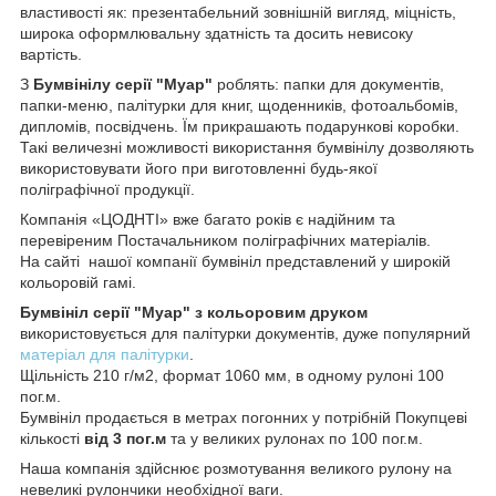
властивості як: презентабельний зовнішній вигляд, міцність,
широка оформлювальну здатність та досить невисоку
вартість.
З
Бумвінілу серії "Муар"
роблять: папки для документів,
папки-меню, палітурки для книг, щоденників, фотоальбомів,
дипломів, посвідчень. Їм прикрашають подарункові коробки.
Такі величезні можливості використання бумвінілу дозволяють
використовувати його при виготовленні будь-якої
поліграфічної продукції.
Компанія «ЦОДНТІ» вже багато років є надійним та
перевіреним Постачальником поліграфічних матеріалів.
На сайті нашої компанії бумвініл представлений у широкій
кольоровій гамі.
Бумвініл серії "Муар" з кольоровим друком
використовується для палітурки документів, дуже популярний
матеріал для палітурки
.
Щільність 210 г/м2, формат 1060 мм, в одному рулоні 100
пог.м.
Бумвініл продається в метрах погонних у потрібній Покупцеві
кількості
від
3 пог.м
та у великих рулонах по 100 пог.м.
Наша компанія здійснює розмотування великого рулону на
невеликі рулончики необхідної ваги.