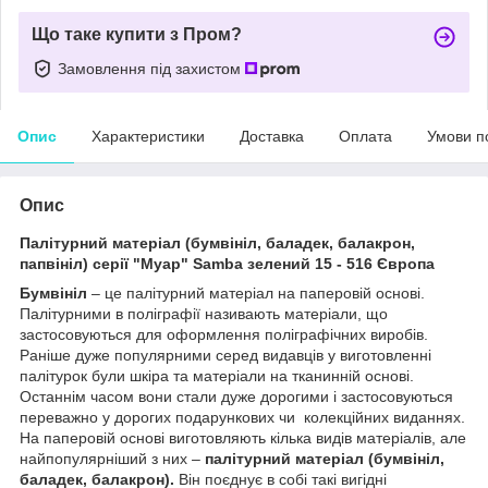
Що таке купити з Пром?
Замовлення під захистом
Опис
Характеристики
Доставка
Оплата
Умови п
Опис
Палітурний матеріал (бумвініл, баладек, балакрон,
папвініл) серії "Муар" Sаmba зелений 15 - 516 Європа
Бумвініл
– це палітурний матеріал на паперовій основі.
Палітурними в поліграфії називають матеріали, що
застосовуються для оформлення поліграфічних виробів.
Раніше дуже популярними серед видавців у виготовленні
палітурок були шкіра та матеріали на тканинній основі.
Останнім часом вони стали дуже дорогими і застосовуються
переважно у дорогих подарункових чи колекційних виданнях.
На паперовій основі виготовляють кілька видів матеріалів, але
найпопулярніший з них –
палітурний матеріал (бумвініл,
баладек, балакрон).
Він поєднує в собі такі вигідні