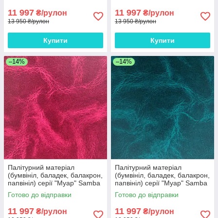
см х 100 м
см х 100 м
11 997
11 997
₴/рулон
₴/рулон
13 950 ₴/рулон
13 950 ₴/рулон
Купити
Купити
–14%
–14%
Палітурний матеріал
Палітурний матеріал
(бумвініл, баладек, балакрон,
(бумвініл, баладек, балакрон,
папвініл) серії "Муар" Sаmba
папвініл) серії "Муар" Sаmba
бордовий 15 - 516 Європа
зелений 15 - 716 Європа
Готово до відправки
Готово до відправки
рулон 100 м
рулон 100 м
11 997
11 997
₴/рулон
₴/рулон