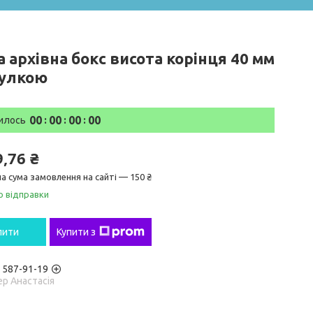
 архівна бокс висота корінця 40 мм
тулкою
0
0
0
0
0
0
0
0
илось
9,76 ₴
а сума замовлення на сайті — 150 ₴
о відправки
пити
Купити з
) 587-91-19
р Анастасія