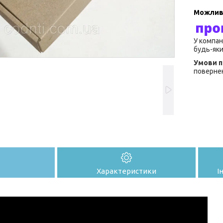
У компан
будь-яки
повернен
Характеристики
І