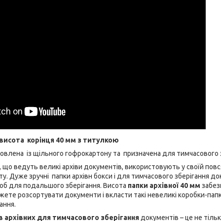
 висота корінця 40 мм з титулкою
овлена із щільного гофрокартону та призначена для тимчасового 
й, що ведуть великі архіви документів, використовують у своїй пов
ту. Дуже зручні папки архівн бокси і для тимчасового зберігання до
об для подальшого зберігання. Висота
папки архівної 40 мм
забез
жете розсортувати документи і вкласти такі невеликі коробки-папк
ання.
в архівних для тимчасового зберігання
документів – це не тіл