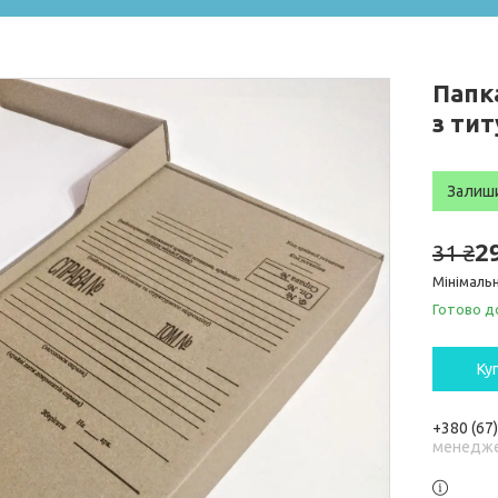
Папка
з ти
Залиш
2
31 ₴
Мінімальн
Готово д
Ку
+380 (67
менедже