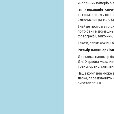
численних паперів в 
Наша
компанія виго
та горизонтального з
одночасно і папкою (
Знайдеться багато о
потрібен і в домашнь
фотографії, викрійки
Також, папки архівні
Розмір папки архівн
Доставка папок архів
Для Харкова можливий
транспортної компані
Наша компанія може в
ласка, передзвоніть 
виготовлення.