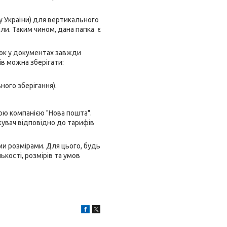
 України) для вертикального
ли. Таким чином, дана папка є
док у документах завжди
ів можна зберігати:
ного зберігання).
ою компанією "Нова пошта".
жувач відповідно до тарифів
и розмірами. Для цього, будь
кості, розмірів та умов