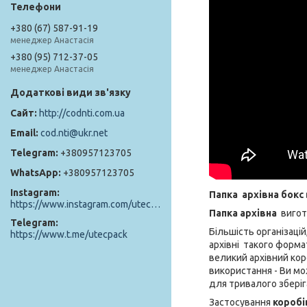
+380 (67) 587-91-19
менеджер Анастасія
+380 (95) 712-37-05
менеджер Анастасія
http://codnti.com.ua
cod.nti@ukr.net
+380957123705
+380957123705
Instagram
Папка архівна бокс
https://www.instagram.com/utec_pack/
Папка архівна
вигот
Telegram
Більшість організаці
https://www.t.me/utecpack
архівні такого форма
великий архівний кор
використання - Ви мо
для тривалого зберіг
Застосування
коробі