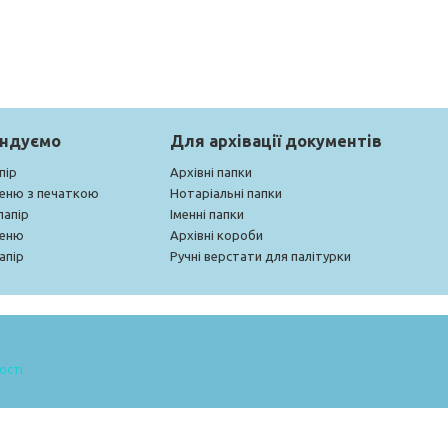
ендуємо
Для архівації документів
пір
Архівні папки
меню з печаткою
Нотаріальні папки
папір
Іменні папки
меню
Архівні короби
апір
Ручні верстати для палітурки
ості