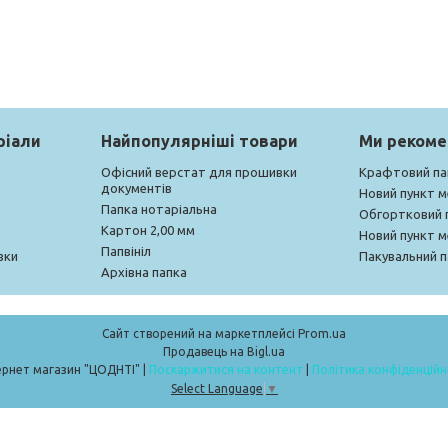
ріали
Найпопулярніші товари
Ми реком
Офісний верстат для прошивки
Крафтовий па
документів
Новий пункт 
Папка нотаріальна
Обгортковий 
Картон 2,00 мм
Новий пункт 
Папвініл
вки
Пакувальний п
Архівна папка
Сайт створений на маркетплейсі
Prom.ua
Продавець на Bigl.ua
Інтернет магазин "ЦОДНТІ" |
Поскаржитися на контент
|
Політика конфіденційн
Select Language
▼