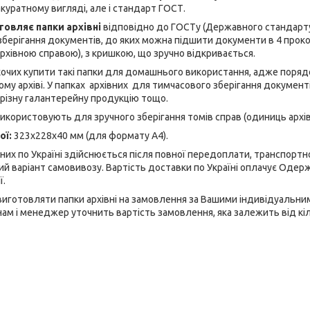
акуратному вигляді, але і стандарт ГОСТ.
товляє папки архівні
відповідно до ГОСТу (Державного стандарту
берігання документів, до яких можна підшити документи в 4 проко
архівною справою), з кришкою, що зручно відкривається.
хочих купити такі папки для домашнього використання, адже поря
ому архіві. У папках архівних для тимчасового зберігання документ
, різну галантерейну продукцію тощо.
 використовують для зручного зберігання томів справ (одиниць архів
ої:
323х228х40 мм (для формату А4).
них по Україні здійснюється після повної передоплати, транспортн
 варіант самовивозу. Вартість доставки по Україні оплачує Одер
ї.
иготовляти папки архівні на замовлення за Вашими індивідуальним
нам і менеджер уточнить вартість замовлення, яка залежить від кіль