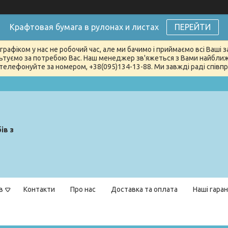
Крафтовая бумага в рулонах и листах
ПЕРЕЙТИ
графіком у нас не робочий час, але ми бачимо і приймаємо всі Ваші
туємо за потребою Вас. Наш менеджер зв'яжеться з Вами найближчи
телефонуйте за номером, +38(095)134-13-88. Ми завжді раді співпра
ів з
в
Контакти
Про нас
Доставка та оплата
Наші гаран