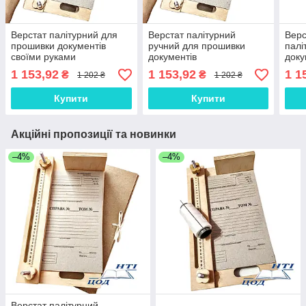
Верстат палітурний для
Верстат палітурний
Верс
прошивки документів
ручний для прошивки
палі
своїми руками
документів
доку
1 153,92
1 153,92
1 1
₴
₴
1 202 ₴
1 202 ₴
Купити
Купити
Акційні пропозиції та новинки
–4%
–4%
Верстат палітурний