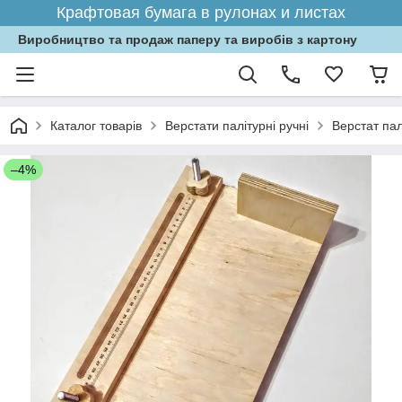
Крафтовая бумага в рулонах и листах
Виробництво та продаж паперу та виробів з картону
Каталог товарів
Верстати палітурні ручні
Верстат па
–4%