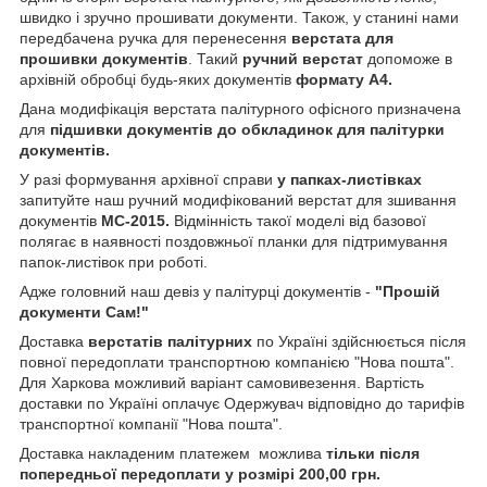
швидко і зручно прошивати документи. Також, у станині нами
передбачена ручка для перенесення
верстата для
прошивки документів
. Такий
ручний верстат
допоможе в
архівній обробці будь-яких документів
формату А4.
Дана модифікація верстата палітурного офісного призначена
для
підшивки документів до обкладинок для палітурки
документів.
У разі формування архівної справи
у папках-листівках
запитуйте наш ручний модифікований верстат для зшивання
документів
МС-2015.
Відмінність такої моделі від базової
полягає в наявності поздовжньої планки для підтримування
папок-листівок при роботі.
Адже головний наш девіз у палітурці документів -
"Прошій
документи
Сам!"
Доставка
верстатів палітурних
по Україні здійснюється після
повної передоплати транспортною компанією "Нова пошта".
Для Харкова можливий варіант самовивезення. Вартість
доставки по Україні оплачує Одержувач відповідно до тарифів
транспортної компанії "Нова пошта".
Доставка накладеним платежем можлива
тільки після
попередньої
передоплати у розмірі 200,00 грн.