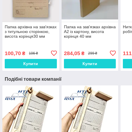
Папка архівна на зав'язках
Папка на зав'язках архівна
Нитк
з титульною сторінкою,
А2 із картону, висота
робі
висота корінця30 мм
корінця 40 мм
100,70
284,05
111
₴
₴
106 ₴
299 ₴
Купити
Купити
Подібні товари компанії