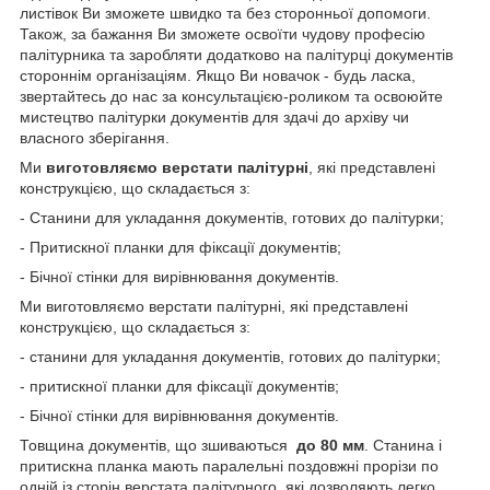
листівок Ви зможете швидко та без сторонньої допомоги.
Також, за бажання Ви зможете освоїти чудову професію
палітурника та заробляти додатково на палітурці документів
стороннім організаціям. Якщо Ви новачок - будь ласка,
звертайтесь до нас за консультацією-роликом та освоюйте
мистецтво палітурки документів для здачі до архіву чи
власного зберігання.
Ми
виготовляємо верстати палітурні
, які представлені
конструкцією, що складається з:
- Станини для укладання документів, готових до палітурки;
- Притискної планки для фіксації документів;
- Бічної стінки для вирівнювання документів.
Ми виготовляємо верстати палітурні, які представлені
конструкцією, що складається з:
- станини для укладання документів, готових до палітурки;
- притискної планки для фіксації документів;
- Бічної стінки для вирівнювання документів.
Товщина документів, що зшиваються
до 80 мм
. Станина і
притискна планка мають паралельні поздовжні прорізи по
одній із сторін верстата палітурного, які дозволяють легко,