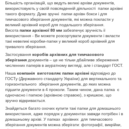
Більшість організацій, що ведуть великі архіви документів,
використовують у своїй повсякденній діяльності папки архівні
такого формату. Дуже зручні папки архівн бокси і для
тимчасового зберігання документів, які можна покласти у
великий архівний короб для подальшого зберігання.
Висота
папки архівної 80 мм
забезпечує зручність ії
використання - Ви можете розсортувати документи і вкласти
такі невеликі коробки-папки у великий короб архівний для
тривалого зберігання.
Застосування
коробів архівних для тимчасового
зберігання
документів – це не тільки дбайливе збереження
численних паперів в акуратному вигляді, але і стандарт ГОСТ.
Наша
компанія виготовляє папки архівні
відповідно до
ГОСТу (Державного стандарту України) для вертикального та
горизонтального зберігання документів, до яких можна
підшити документи в 4 проколи. Таким чином, дана папка є
одночасно і папкою (архівною справою), з кришкою, що
зручно відкривається.
Знайдеться багато охочих купити такі папки для домашнього
використання, адже порядок у документах завжди потрібен і в
домашньому архіві. У папках архівних для тимчасового
зберігання документів можна зберігати: фотографії, викрійки,