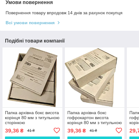
Умови повернення
Повернення товару впродовж 14 днів за рахунок покупця
Всі умови повернення
Подібні товари компанії
Папка архівна бокс висота
Папка архівна бокс
Папк
корінця 80 мм з титульною
гофрокартон висота
гофр
сторінкою
корінця 80 мм з титульною
корі
сторінкою
39,36
39,36
29,
₴
₴
41 ₴
41 ₴