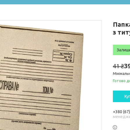
Папка
з ти
Залиш
3
41 ₴
Мінімальн
Готово д
Ку
+380 (67
менедже