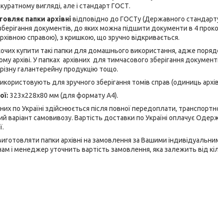
акуратному вигляді, але і стандарт ГОСТ.
товляє папки архівні
відповідно до ГОСТу (Державного стандарту
берігання документів, до яких можна підшити документи в 4 проко
архівною справою), з кришкою, що зручно відкривається.
хочих купити такі папки для домашнього використання, адже поря
ому архіві. У папках архівних для тимчасового зберігання документ
, різну галантерейну продукцію тощо.
 використовують для зручного зберігання томів справ (одиниць архів
ої:
323х228х80 мм (для формату А4).
них по Україні здійснюється після повної передоплати, транспортн
 варіант самовивозу. Вартість доставки по Україні оплачує Одер
ї.
иготовляти папки архівні на замовлення за Вашими індивідуальним
нам і менеджер уточнить вартість замовлення, яка залежить від кіль