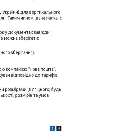
 України) для вертикального
ли. Таким чином, дана папка є
док у документах завжди
ів можна зберігати:
ного зберігання).
ою компанією "Нова пошта".
жувач відповідно до тарифів
и розмірами. Для цього, будь
кості, розмірів та умов