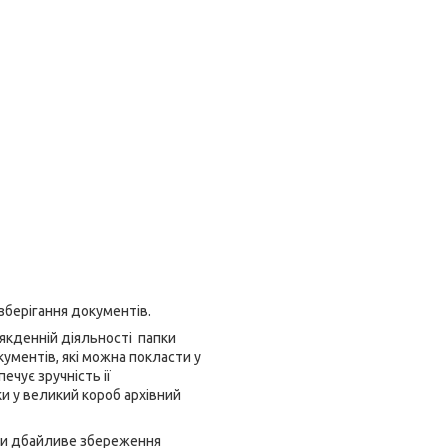
зберігання документів.
сякденній діяльності папки
кументів, які можна покласти у
печує зручність ії
и у великий короб архівний
ьки дбайливе збереження