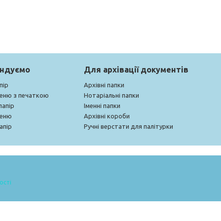
ендуємо
Для архівації документів
пір
Архівні папки
меню з печаткою
Нотаріальні папки
папір
Іменні папки
меню
Архівні короби
апір
Ручні верстати для палітурки
ості