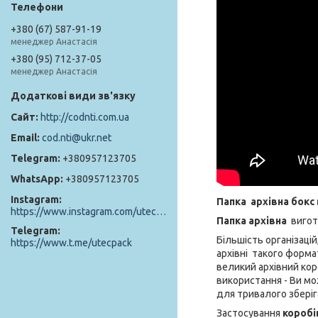
+380 (67) 587-91-19
менеджер Анастасія
+380 (95) 712-37-05
менеджер Анастасія
http://codnti.com.ua
cod.nti@ukr.net
+380957123705
+380957123705
Instagram
Папка архівна бокс
https://www.instagram.com/utec_pack/
Папка архівна
вигот
Telegram
Більшість організаці
https://www.t.me/utecpack
архівні такого форма
великий архівний кор
використання - Ви мо
для тривалого зберіг
Застосування
коробі