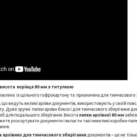
 висота корінця 80 мм з титулкою
овлена із щільного гофрокартону та призначена для тимчасового 
й, що ведуть великі архіви документів, використовують у своїй пов
ту. Дуже зручні папки архівн бокси і для тимчасового зберігання до
об для подальшого зберігання. Висота
папки архівної 80 мм
забез
жете розсортувати документи і вкласти такі невеликі коробки-папк
ання.
в архівних для тимчасового зберігання
документів – це не тіл