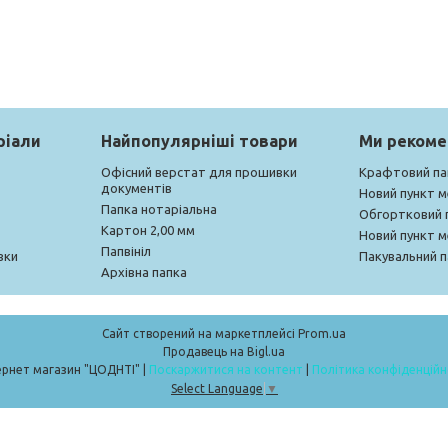
ріали
Найпопулярніші товари
Ми реком
Офісний верстат для прошивки
Крафтовий па
документів
Новий пункт 
Папка нотаріальна
Обгортковий 
Картон 2,00 мм
Новий пункт 
Папвініл
вки
Пакувальний п
Архівна папка
Сайт створений на маркетплейсі
Prom.ua
Продавець на Bigl.ua
Інтернет магазин "ЦОДНТІ" |
Поскаржитися на контент
|
Політика конфіденційн
Select Language
▼