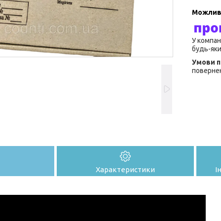
У компан
будь-яки
повернен
Характеристики
І