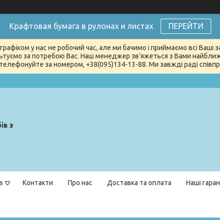
Крафтовая бумага в рулонах и листах
ПЕРЕЙТИ
графіком у нас не робочий час, але ми бачимо і приймаємо всі Ваші
туємо за потребою Вас. Наш менеджер зв'яжеться з Вами найближчи
телефонуйте за номером, +38(095)134-13-88. Ми завжді раді співпра
ів з
в
Контакти
Про нас
Доставка та оплата
Наші гаран