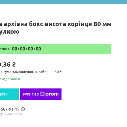
 архівна бокс висота корінця 80 мм
тулкою
0
0
0
0
0
0
0
0
илось
9,36 ₴
а сума замовлення на сайті — 150 ₴
о відправки
пити
Купити з
) 587-91-19
р Анастасія