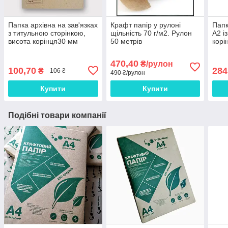
Папка архівна на зав'язках
Крафт папір у рулоні
Папк
з титульною сторінкою,
щільність 70 г/м2. Рулон
А2 і
висота корінця30 мм
50 метрів
корі
470,40
₴/рулон
100,70
284
₴
106 ₴
490 ₴/рулон
Купити
Купити
Подібні товари компанії