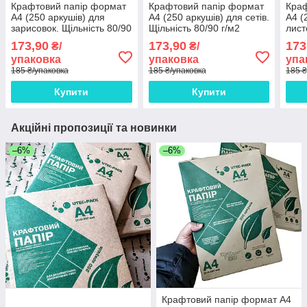
Крафтовий папір формат
Крафтовий папір формат
Краф
А4 (250 аркушів) для
А4 (250 аркушів) для сетів.
А4 (
зарисовок. Щільність 80/90
Щільність 80/90 г/м2
лист
г/м2
г/м2
173,90
173,90
173
₴/
₴/
упаковка
упаковка
упа
185 ₴/упаковка
185 ₴/упаковка
185 ₴
Купити
Купити
Акційні пропозиції та новинки
–6%
–6%
Крафтовий папір формат А4