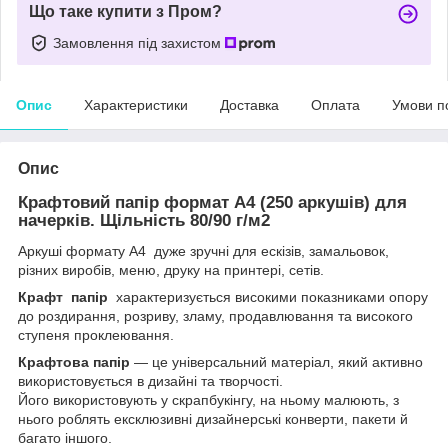
Що таке купити з Пром?
Замовлення під захистом
Опис
Характеристики
Доставка
Оплата
Умови п
Опис
Крафтовий папір формат А4 (250 аркушів) для
начерків. Щільність 80/90 г/м2
Аркуші формату А4 дуже зручні для ескізів, замальовок,
різних виробів, меню, друку на принтері, сетів.
Крафт папір
характеризується високими показниками опору
до роздирання, розриву, зламу, продавлювання та високого
ступеня проклеювання.
Крафтова папір
— це універсальний матеріал, який активно
використовується в дизайні та творчості.
Його використовують у скрапбукінгу, на ньому малюють, з
нього роблять ексклюзивні дизайнерські конверти, пакети й
багато іншого.