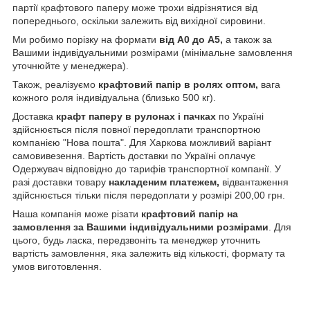
партії крафтового паперу може трохи відрізнятися від
попереднього, оскільки залежить від вихідної сировини.
Ми робимо порізку на формати
від А0 до А5,
а також за
Вашими індивідуальними розмірами (мінімальне замовлення
уточнюйте у менеджера).
Також, реалізуємо
крафтовий папір в ролях оптом,
вага
кожного роля індивідуальна (близько 500 кг).
Доставка
крафт паперу в рулонах і пачках
по Україні
здійснюється після повної передоплати транспортною
компанією "Нова пошта". Для Харкова можливий варіант
самовивезення. Вартість доставки по Україні оплачує
Одержувач відповідно до тарифів транспортної компанії. У
разі доставки товару
накладеним платежем,
відвантаження
здійснюється тільки після передоплати у розмірі 200,00 грн.
Наша компанія може різати
крафтовий папір на
замовлення за Вашими
індивідуальними розмірами
. Для
цього, будь ласка, передзвоніть та менеджер уточнить
вартість замовлення, яка залежить від кількості, формату та
умов виготовлення.