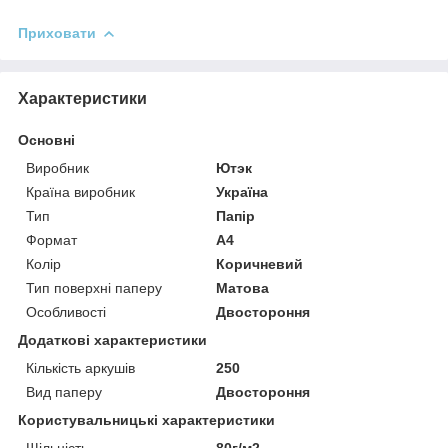
Приховати
Характеристики
Основні
Виробник
Ютэк
Країна виробник
Україна
Тип
Папір
Формат
A4
Колір
Коричневий
Тип поверхні паперу
Матова
Особливості
Двостороння
Додаткові характеристики
Кількість аркушів
250
Вид паперу
Двостороння
Користувальницькі характеристики
Щільність
80г/м2