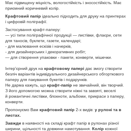
Має підвищену міцність, вологостійкість і зносостійкість. Має
приємний коричневий колір.
Крафтовий папір
ідеально підходить для друку на принтерах
і цифровій поліграфії.
Застосування крафт-паперу:
— усі типи поліграфічної продукції — листівки, флаєри, сети
для таносів, буклети, газети, календарі;
- для малювання ескізів і начерків,
- для дизайнерських і декоративних робіт;
— для створення упаковки - пакети, конверти, мішечки.
Інтер'єрний друк на
крафтовому папері
дає змогу створити
безліч варіантів індивідуального дизайнерського обгорткового
паперу для пакування букетів і подарунків.
Не дарма кажуть, що
крафт-папір
не звичайний, він творчий.
З його допомогою можна створити ніжні та завзяті, веселі
й романтичні листівки, блокноти, альбоми, прикраси з паперу,
конверти.
Пропонуємо Вам
крафтовий папір
2-х видів:
у рулоні та в
листах.
Завжди
в наявності на складі крафт папір в рулонах різної
ширини, щільності та довжини намотування.
Колір
кожної