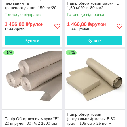
пакування та
Папір обгортковий марки "Е"
транспортування 150 см*20
1,50 м*20 кг 80 г/м2
кг рулон
Готово до відправки
Готово до відправки
1 466,80
1 466,80
₴/рулон
₴/рулон
1 544 ₴/рулон
1 544 ₴/рулон
Купити
Купити
–5%
–5%
Папір обгортковий
Папір Обгортковий марки "Е"
(пакувальний) марки Е 80
20 кг рулон 80 г/м2 1500 мм
грам - 105 см х 25 пог.м