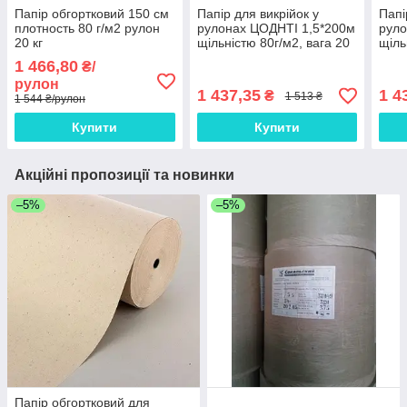
Папір обгортковий 150 см
Папір для викрійок у
Папі
плотность 80 г/м2 рулон
рулонах ЦОДНТІ 1,5*200м
руло
20 кг
щільністю 80г/м2, вага 20
щіль
кг (PС/К-1,5/200-80/20-1)
кг (
1 466,80
₴/
рулон
1 437,35
1 4
₴
1 513 ₴
1 544 ₴/рулон
Купити
Купити
Акційні пропозиції та новинки
–5%
–5%
Папір обгортковий для