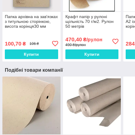
Папка архівна на зав'язках
Крафт папір у рулоні
Папк
з титульною сторінкою,
щільність 70 г/м2. Рулон
А2 і
висота корінця30 мм
50 метрів
корі
470,40
₴/рулон
100,70
284
₴
106 ₴
490 ₴/рулон
Купити
Купити
Подібні товари компанії