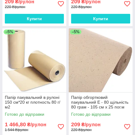
209
209
₴/рулон
₴/рулон
220 ₴/рулон
220 ₴/рулон
Купити
Купити
–5%
–5%
Папір пакувальний в рулоні
Папір обгортковий
150 см*20 кг плотность 80 г/
пакувальний Е - 80 щільність
м2
80 грам - 105 см х 25 пог.м
Готово до відправки
Готово до відправки
1 466,80
209
₴/рулон
₴/рулон
1 544 ₴/рулон
220 ₴/рулон