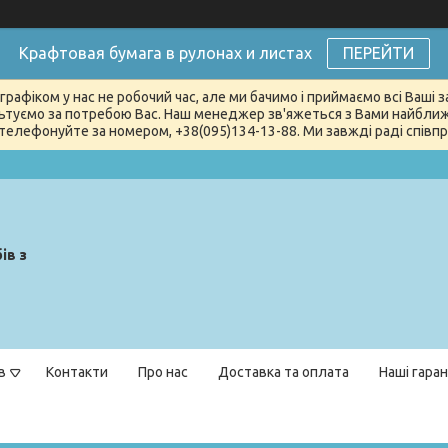
Крафтовая бумага в рулонах и листах
ПЕРЕЙТИ
графіком у нас не робочий час, але ми бачимо і приймаємо всі Ваші
туємо за потребою Вас. Наш менеджер зв'яжеться з Вами найближчи
телефонуйте за номером, +38(095)134-13-88. Ми завжді раді співпра
ів з
в
Контакти
Про нас
Доставка та оплата
Наші гаран