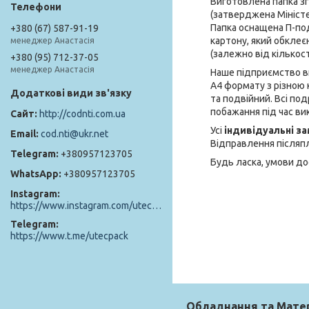
Виготовлена ​​папка з
(затверджена Міністер
Папка оснащена П-по
+380 (67) 587-91-19
картону, який обклеє
менеджер Анастасія
(залежно від кількост
+380 (95) 712-37-05
менеджер Анастасія
Наше підприємство в
А4 формату з різною 
та подвійний. Всі по
побажання під час в
http://codnti.com.ua
Усі
індивідуальні з
cod.nti@ukr.net
Відправлення післяп
+380957123705
Будь ласка, умови до
+380957123705
Instagram
https://www.instagram.com/utec_pack/
Telegram
https://www.t.me/utecpack
Обладнання та Мате