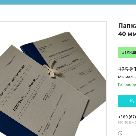
Папка
40 м
Залиш
125 ₴
Мінімальн
Готово д
Ку
+380 (67
менедже