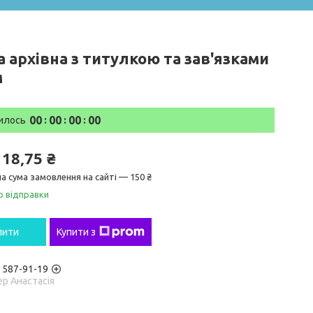
 архівна з титулкою та зав'язками
м
0
0
0
0
0
0
0
0
илось
118,75 ₴
а сума замовлення на сайті — 150 ₴
о відправки
пити
Купити з
) 587-91-19
р Анастасія