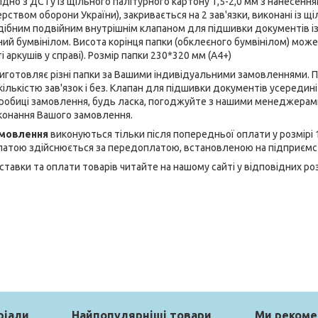
гідно з ДСТу із щільного палітурного картону 1,5-2,0 мм з нанесення
ством оборони України), закривається на 2 зав'язки, виконані із щі
дібним подвійним внутрішнім клапаном для підшивки документів із
ний бумвінілом. Висота корінця папки (обклеєного бумвінілом) мож
і аркушів у справі). Розмір папки 230*320 мм (А4+)
иготовляє різні папки за Вашими індивідуальними замовленнями. П
кількістю зав'язок і без. Клапан для підшивки документів усереди
дробиці замовлення, будь ласка, погоджуйте з нашими менеджерами 
иконання Вашого замовлення.
амовлення
виконуються тільки після попередньої оплати у розмірі
латою здійснюється за передоплатою, встановленою на підприємст
ставки та оплати товарів читайте на нашому сайті у відповідних ро
ріали
Найпопулярніші товари
Ми реком