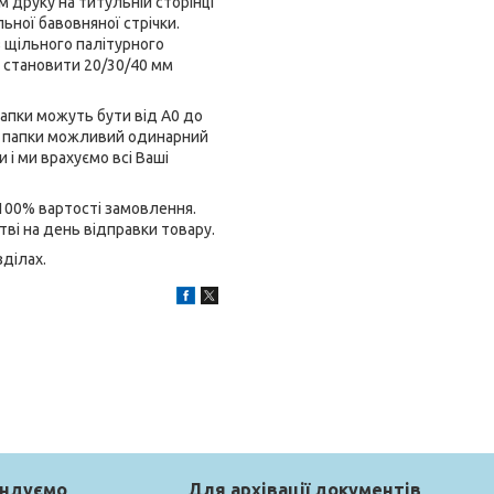
м друку на титульній сторінці
льної бавовняної стрічки.
 щільного палітурного
е становити 20/30/40 мм
апки можуть бути від А0 до
ні папки можливий одинарний
і ми врахуємо всі Ваші
 100% вартості замовлення.
ві на день відправки товару.
зділах.
ендуємо
Для архівації документів