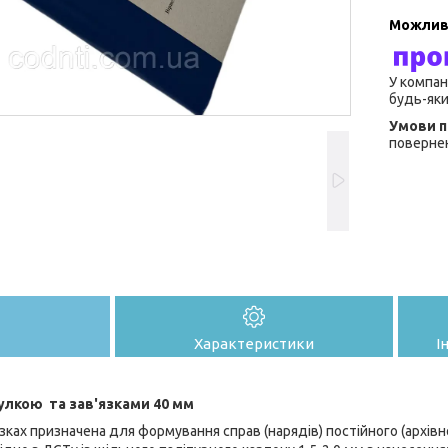
У компан
будь-яки
повернен
Характеристики
І
тулкою та зав'язками 40 мм
язках призначена для формування справ (нарядів) постійного (архівн