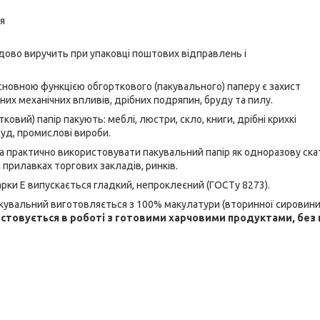
я
дово виручить при упаковці поштових відправлень і
новною функцією обгорткового (пакувального) паперу є захист
них механічних впливів, дрібних подряпин, бруду та пилу.
ковий) папір пакують: меблі, люстри, скло, книги, дрібні крихкі
уд, промислові вироби.
а практично використовувати пакувальний папір як одноразову скате
 прилавках торгових закладів, ринків.
рки Е випускається гладкий, непроклеєний (ГОСТу 8273).
кувальний виготовляється з 100% макулатури (вторинної сировини
истовується в роботі з готовими харчовими продуктами, без