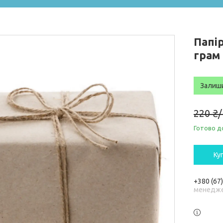
Папі
грам 
Залиш
220 ₴
Готово д
Ку
+380 (67
менедже