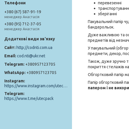
перевезенні
транспортуванн
+380 (67) 587-91-19
зберіганні
менеджер Анастасія
Пакувальний папір чу
+380 (95) 712-37-05
бандерольок.
менеджер Анастасія
Дуже важливою та ос
предметів від незнач
http://codnti.com.ua
У пакувальний (обгорт
предмети, декор, пос
cod.nti@ukr.net
Також, дуже зручно т
+380957123705
покриття стелажів на
+380957123705
Обгортковий папір ма
Instagram
Папір обгортковий па
https://www.instagram.com/utec_pack/
папером і не викор
Telegram
https://www.t.me/utecpack