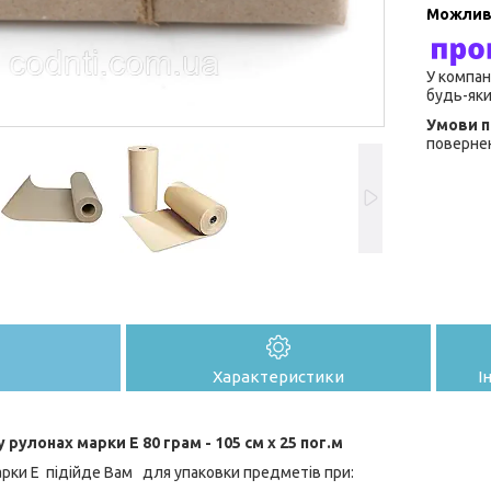
У компан
будь-яки
повернен
Характеристики
І
 рулонах марки Е 80 грам - 105 см х 25 пог.м
арки Е підійде Вам для упаковки предметів при: