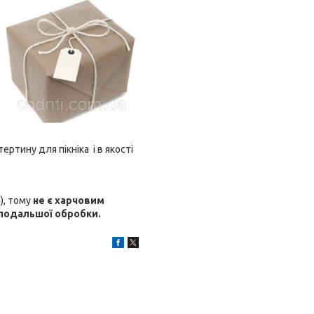
ртину для пікніка і в якості
), тому
не є харчовим
 подальшої обробки.