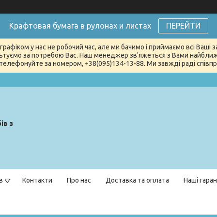
Крафтовая бумага в рулонах и листах
ПЕРЕЙТИ
графіком у нас не робочий час, але ми бачимо і приймаємо всі Ваші
туємо за потребою Вас. Наш менеджер зв'яжеться з Вами найближчи
телефонуйте за номером, +38(095)134-13-88. Ми завжді раді співпра
ів з
в
Контакти
Про нас
Доставка та оплата
Наші гаран