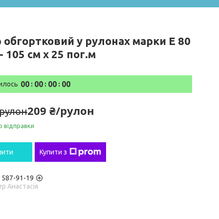
р обгортковий у рулонах марки Е 80
- 105 см х 25 пог.м
0
0
0
0
0
0
0
0
илось
209 ₴/рулон
/рулон
о відправки
пити
Купити з
) 587-91-19
р Анастасія