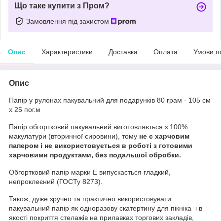
Що таке купити з Пром?
Замовлення під захистом
Опис
Характеристики
Доставка
Оплата
Умови п
Опис
Папір у рулонах пакувальний для подарунків 80 грам - 105 см
х 25 пог.м
Папір обгортковий пакувальний виготовляється з 100%
макулатури (вторинної сировини), тому
не є харчовим
папером і не використовується в роботі з готовими
харчовими продуктами, без подальшої обробки.
Обгортковий папір марки Е випускається гладкий,
непроклеєний (ГОСТу 8273).
Також, дуже зручно та практично використовувати
пакувальний папір як одноразову скатертину для пікніка і в
якості покриття стелажів на прилавках торгових закладів,