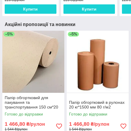
220 ₴/рулон
220 ₴/рулон
220 
Купити
Купити
Акційні пропозиції та новинки
–5%
–5%
Папір обгортковий для
пакування та
Папір обгортковий в рулонах
транспортування 150 см*20
20 кг*1500 мм 80 г/м2
кг рулон
Готово до відправки
Готово до відправки
1 466,80
1 466,80
₴/рулон
₴/рулон
1 544 ₴/рулон
1 544 ₴/рулон