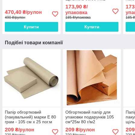
173,90
173
₴/
470,40
₴/рулон
упаковка
упа
490 ₴/рулон
185 ₴/упаковка
185 ₴
Купити
Купити
Подібні товари компанії
Папір обгортковий
Обгортковий папір для
Папі
(пакувальний) марки Е 80
упаковки подарунків 105
паку
грам - 105 см х 25 пог.м
см*25м 80 г/м2
щіль
х 25
209
209
209
₴/рулон
₴/рулон