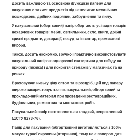
Досить важливою та основною функцією паперу для
пакування є захист предметів від невеликих механічних
пошкоджень, дрібних подряпин, забруднення та пилу.
У пакувальний (обертковий) папір обертають усі види товарів
нехарчових товарів: меблі, світильники, скло, книги, дрібні
крихкі предмети, декорації, посуд та інвентар, промислові
вироби.
Також, досить економно, зручно і практично використовувати
пакувальний папір як одноразові скатертини для виїзду на
природу (пікніка) і для покриття стелажів у магазинах та на
ринках.
Враховуючи низьку ціну оптом та в роздріб, цей вид паперу
широко використовується як пакувальний, обгортковий та
прокладочний матеріал при проведенні реставраційних,
будівельних, ремонтних та монтажних робіт.
Пакувальний папір виготовляється гладкий, непроклеєний
(ДСТУ 8273-76).
Папір для пакування (обгортковий) виготовляється з 100%
макулатурної сировини (вторинної), тому не є папером для