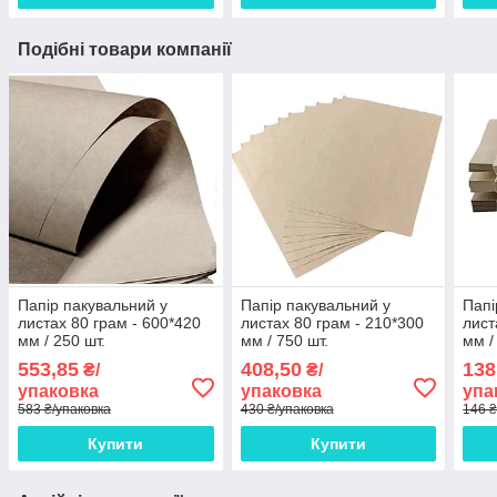
Подібні товари компанії
Папір пакувальний у
Папір пакувальний у
Папі
листах 80 грам - 600*420
листах 80 грам - 210*300
лист
мм / 250 шт.
мм / 750 шт.
мм /
553,85
408,50
138
₴/
₴/
упаковка
упаковка
упа
583 ₴/упаковка
430 ₴/упаковка
146 ₴
Купити
Купити