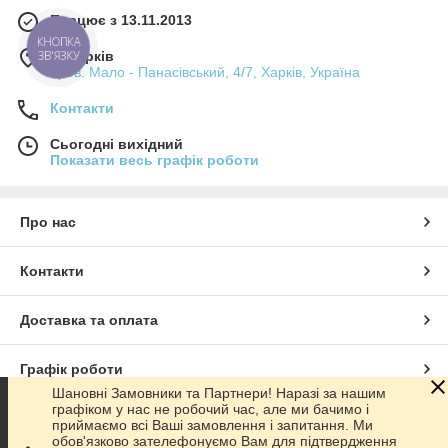
Працює з 13.11.2013
КНОПКА
ЗВ'ЯЗКУ
м. Харків
пров. Мало - Панасівський, 4/7, Харків, Україна
Контакти
Сьогодні вихідний
Показати весь графік роботи
Про нас
Контакти
Доставка та оплата
Графік роботи
Шановні Замовники та Партнери! Наразі за нашим
графіком у нас не робочий час, але ми бачимо і
Повна версія сайту
приймаємо всі Ваші замовлення і запитання. Ми
обов'язково зателефонуємо Вам для підтвердження