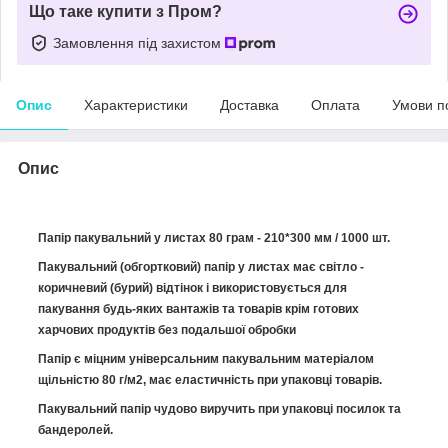
Що таке купити з Пром?
Замовлення під захистом
Опис
Характеристики
Доставка
Оплата
Умови п
Опис
Папір пакувальний у листах 80 грам - 210*300 мм / 1000 шт.
Пакувальний (обгортковий) папір у листах має світло -
коричневий (бурий) відтінок і використовується для
пакування будь-яких вантажів та товарів крім готових
харчових продуктів без подальшої обробки
Папір є міцним універсальним пакувальним матеріалом
щільністю 80 г/м2, має еластичність при упаковці товарів.
Пакувальний папір чудово виручить при упаковці посилок та
бандеролей.