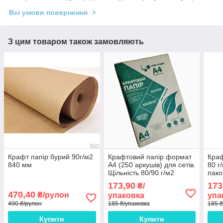
Всі умови повернення
З цим товаром також замовляють
Крафт папір бурий 90г/м2
Крафтовий папір формат
Краф
840 мм
А4 (250 аркушів) для сетів.
80 г
Щільність 80/90 г/м2
пако
173,90
173
₴/
470,40
₴/рулон
упаковка
упа
490 ₴/рулон
185 ₴/упаковка
185 ₴
Купити
Купити