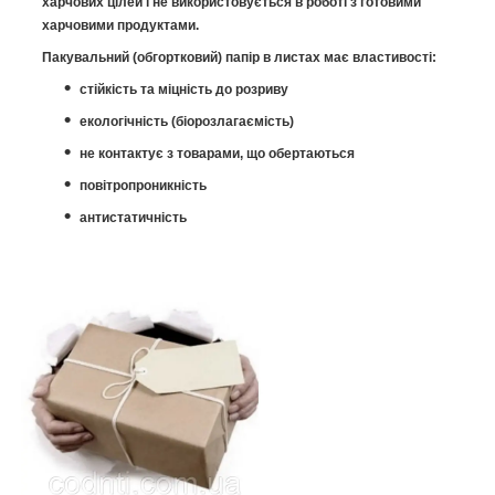
харчових цілей і не використовується в роботі з готовими
харчовими продуктами.
Пакувальний (обгортковий) папір в листах має властивості:
стійкість та міцність до розриву
екологічність (біорозлагаємість)
не контактує з товарами, що обертаються
повітропроникність
антистатичність