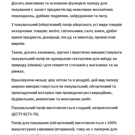
Досить важливою та основною функцією паперу для
пакування є захист предметів від невеликих механічних
пошкоджень, дрібних подряпин, забруднення та пилу.
У пакувальний (обертковий) папір обертають усі види товарів
нехарчових товарів: меблі, світильники, скло, книги, дрібні
крихкі предмети, декорації, посуд та інвентар, промислові
вироби.
Також, досить економно, зручно і практично використовувати
пакувальний папір як одноразові скатертини для виїзду на
природу (пікніка) і для покриття стелажів у магазинах та на
ринках.
Враховуючи низьку ціну оптом та в роздріб, цей вид паперу
широко використовується як пакувальний, обгортковий та
прокладочний матеріал при проведенні реставраційних,
будівельних, ремонтних та монтажних робіт.
Пакувальний папір виготовляється гладкий, непроклеєний
(ДСТУ 8273-76).
Папір для пакування (обгортковий) виготовляється з 100%
макулатурної сировини (вторинної), тому не є папером для