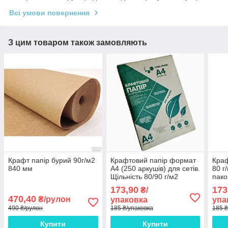
Всі умови повернення
З цим товаром також замовляють
Крафт папір бурий 90г/м2
Крафтовий папір формат
Краф
840 мм
А4 (250 аркушів) для сетів.
80 г
Щільність 80/90 г/м2
пако
173,90
173
₴/
470,40
₴/рулон
упаковка
упа
490 ₴/рулон
185 ₴/упаковка
185 ₴
Купити
Купити