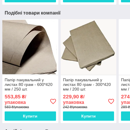
Подібні товари компанії
Папір пакувальний у
Папір пакувальний у
Папі
листах 80 грам - 600*420
листах 80 грам - 300*420
лист
мм / 250 шт.
мм / 200 шт.
мм /
553,85
229,90
274
₴/
₴/
упаковка
упаковка
упа
583 ₴/упаковка
242 ₴/упаковка
289 ₴
Купити
Купити