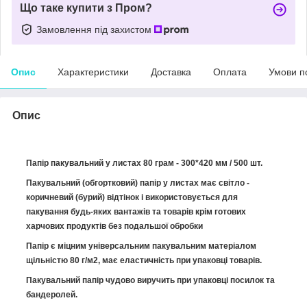
Що таке купити з Пром?
Замовлення під захистом
Опис
Характеристики
Доставка
Оплата
Умови п
Опис
Папір пакувальний у листах 80 грам - 300*420 мм / 500 шт.
Пакувальний (обгортковий) папір у листах має світло -
коричневий (бурий) відтінок і використовується для
пакування будь-яких вантажів та товарів крім готових
харчових продуктів без подальшої обробки
Папір є міцним універсальним пакувальним матеріалом
щільністю 80 г/м2, має еластичність при упаковці товарів.
Пакувальний папір чудово виручить при упаковці посилок та
бандеролей.