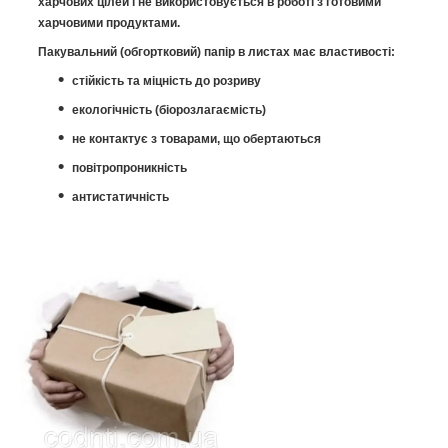
харчових цілей і не використовується в роботі з готовими
харчовими продуктами.
Пакувальний (обгортковий) папір в листах має властивості:
стійкість та міцність до розриву
екологічність (біорозлагаємість)
не контактує з товарами, що обертаються
повітропроникність
антистатичність