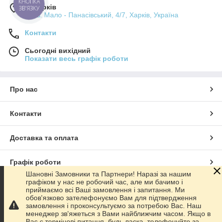
КНОПКА
м. Харків
ЗВ'ЯЗКУ
пров. Мало - Панасівський, 4/7, Харків, Україна
Контакти
Сьогодні вихідний
Показати весь графік роботи
Про нас
Контакти
Доставка та оплата
Графік роботи
Шановні Замовники та Партнери! Наразі за нашим
графіком у нас не робочий час, але ми бачимо і
Повна версія сайту
приймаємо всі Ваші замовлення і запитання. Ми
обов'язково зателефонуємо Вам для підтвердження
замовлення і проконсультуємо за потребою Вас. Наш
Сайт створено на маркетплейсі
Prom.ua
менеджер зв'яжеться з Вами найближчим часом. Якщо в
Вас є термінові питання, будь ласка, телефонуйте за