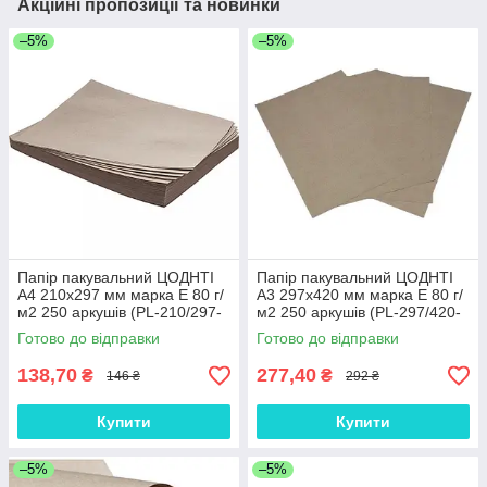
Акційні пропозиції та новинки
–5%
–5%
Папір пакувальний ЦОДНТІ
Папір пакувальний ЦОДНТІ
А4 210x297 мм марка Е 80 г/
А3 297x420 мм марка Е 80 г/
м2 250 аркушів (PL-210/297-
м2 250 аркушів (PL-297/420-
80-250-3)
80-250-3)
Готово до відправки
Готово до відправки
138,70
277,40
₴
₴
146 ₴
292 ₴
Купити
Купити
–5%
–5%