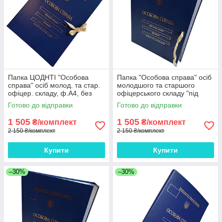
Папка ЦОДНТІ "Особова
Папка "Особова справа" осіб
справа" осіб молод. та стар.
молодшого та старшого
офіцер. складу, ф.А4, без
офіцерського складу "під
клапан., бумвініл з
золото", ЦОДНТІ, без
Готово до відправки
Готово до відправки
тисненням "під золото"
клапанів, бумвініл 10мм*10
10мм*10 шт
шт.
1 505
1 505
₴/комплект
₴/комплект
2 150 ₴/комплект
2 150 ₴/комплект
Купити
Купити
–30%
–30%