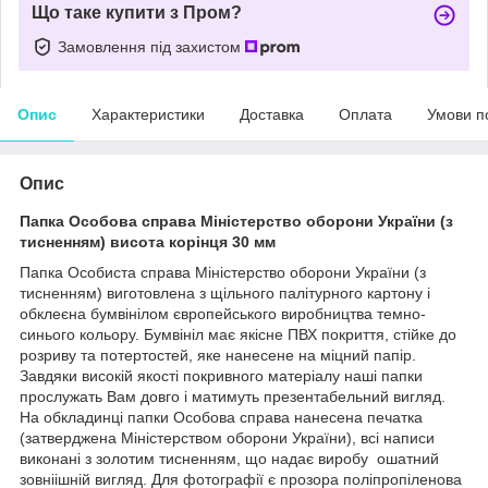
Що таке купити з Пром?
Замовлення під захистом
Опис
Характеристики
Доставка
Оплата
Умови п
Опис
Папка Особова справа Міністерство оборони України (з
тисненням) висота корінця 30 мм
Папка Особиста справа Міністерство оборони України (з
тисненням) виготовлена з щільного палітурного картону і
обклеєна бумвінілом європейського виробництва темно-
синього кольору. Бумвініл має якісне ПВХ покриття, стійке до
розриву та потертостей, яке нанесене на міцний папір.
Завдяки високій якості покривного матеріалу наші папки
прослужать Вам довго і матимуть презентабельний вигляд.
На обкладинці папки Особова справа нанесена печатка
(затверджена Міністерством оборони України), всі написи
виконані з золотим тисненням, що надає виробу ошатний
зовніiшній вигляд. Для фотографії є ​​прозора поліпропіленова