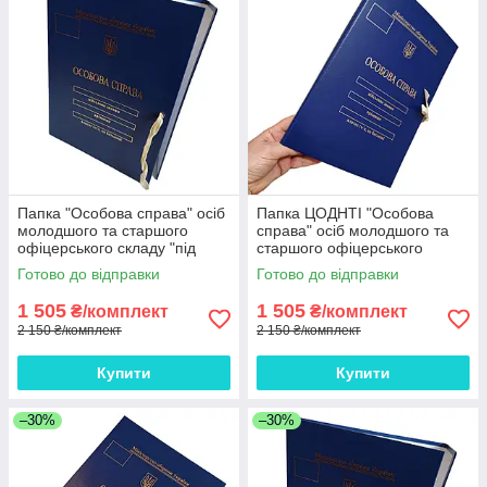
Папка "Особова справа" осіб
Папка ЦОДНТІ "Особова
молодшого та старшого
справа" осіб молодшого та
офіцерського складу "під
старшого офіцерського
золото" на зав'язках, без
складу "під золото", А4, без
Готово до відправки
Готово до відправки
клапанів, ЦОДНТІ 10мм*10
клапанів, бумвініл, 10мм*10
шт.
шт.
1 505
1 505
₴/комплект
₴/комплект
2 150 ₴/комплект
2 150 ₴/комплект
Купити
Купити
–30%
–30%