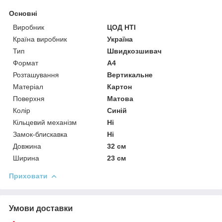
Основні
Виробник
ЦОД НТІ
Країна виробник
Україна
Тип
Швидкозшивач
Формат
A4
Розташування
Вертикальне
Матеріал
Картон
Поверхня
Матова
Колір
Синій
Кільцевий механізм
Ні
Замок-блискавка
Ні
Довжина
32 см
Ширина
23 см
Приховати
Умови доставки