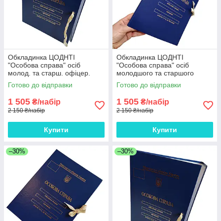
Обкладинка ЦОДНТІ
Обкладинка ЦОДНТІ
"Особова справа" осіб
"Особова справа" осіб
молод. та старш. офіцер.
молодшого та старшого
складу з тисненням "під
офіцерського складу "під
Готово до відправки
Готово до відправки
золото", без клапан., бумвініл
золото" А4, без клап.,
10мм*10 шт
бумвініл, 10мм*10 шт
1 505
1 505
₴/набір
₴/набір
2 150 ₴/набір
2 150 ₴/набір
Купити
Купити
–30%
–30%