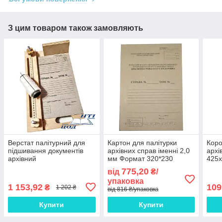
З цим товаром також замовляють
Верстат палітурний для
Картон для палітурки
Коро
підшивання документів
архівних справ іменні 2,0
архі
архівний
мм Формат 320*230
425
Паковання 25 комплектів
775,20
від
₴/
упаковка
1 153,92
109
₴
1 202 ₴
від 816 ₴/упаковка
Купити
Купити