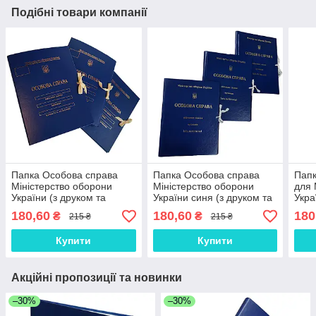
Подібні товари компанії
Папка Особова справа
Папка Особова справа
Папк
Міністерство оборони
Міністерство оборони
для 
України (з друком та
України синя (з друком та
Укра
тисненням золотом)
тисненням золотом)
тисн
180,60
180,60
180
₴
₴
215 ₴
215 ₴
висота корінця 40 мм
висота корінця 30 мм
висо
Купити
Купити
Акційні пропозиції та новинки
–30%
–30%