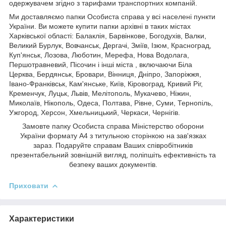
одержувачем згідно з тарифами транспортних компаній.
Ми доставляємо папки Особиста справа у всі населені пункти
України. Ви можете купити папки архівні в таких містах
Харківської області: Балаклія, Барвінкове, Богодухів, Валки,
Великий Бурлук, Вовчанськ, Дергачі, Зміїв, Ізюм, Красноград,
Куп'янськ, Лозова, Люботин, Мерефа, Нова Водолага,
Першотравневий, Пісочин і інші міста , включаючи Біла
Церква, Бердянськ, Бровари, Вінниця, Дніпро, Запоріжжя,
Івано-Франківськ, Кам'янське, Київ, Кіровоград, Кривий Ріг,
Кременчук, Луцьк, Львів, Мелітополь, Мукачево, Ніжин,
Миколаїв, Нікополь, Одеса, Полтава, Рівне, Суми, Тернопіль,
Ужгород, Херсон, Хмельницький, Черкаси, Чернігів.
Замовте папку Особиста справа Міністерство оборони
України формату А4 з титульною сторінкою на зав'язках
зараз. Подаруйте справам Ваших співробітників
презентабельний зовнішній вигляд, поліпшіть ефективність та
безпеку ваших документів.
Приховати
Характеристики