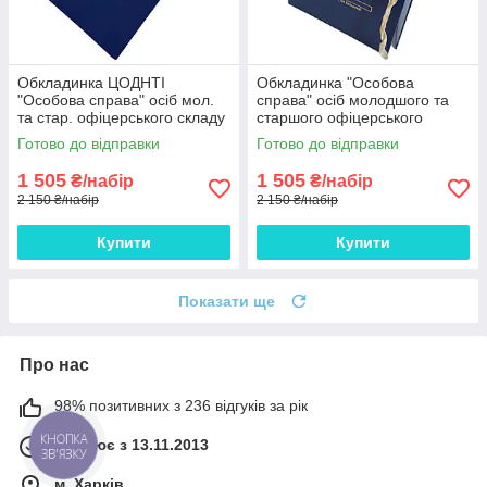
Обкладинка ЦОДНТІ
Обкладинка "Особова
"Особова справа" осіб мол.
справа" осіб молодшого та
та стар. офіцерського складу
старшого офіцерського
А4, без клап, бумвініл з
складу "під золото" ЦОДНТІ,
Готово до відправки
Готово до відправки
тисненням під золото
без клапанів, бумвініл
10мм*10 шт
10мм*10 шт
1 505
1 505
₴/набір
₴/набір
2 150 ₴/набір
2 150 ₴/набір
Купити
Купити
Показати ще
Про нас
98% позитивних з 236 відгуків за рік
КНОПКА
Працює з 13.11.2013
ЗВ'ЯЗКУ
м. Харків