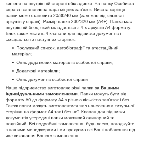
кишеня на внутрішній стороні обкладинки. На папку Особиста
справа встановлена ​​пара міцних зав'язок. Висота корінця
папки може становити 20/30/40 мм (залежно від кількості
аркушів у справі). Розмір папки 230*320 мм (А4+). Папка має
внутрішній блок, який складається з 4-х аркушів А4 формату.
Блок також містить 4 клапани для підшивки документів і
складається з наступних сторінок:
Послужний список, автобіографії та атестаційний
матеріал;
Опис додаткових матеріалів особистої справи;
Додаткові матеріали;
Опис документів особистої справи
Наше підприємство виготовляє різні папки
за Вашими
індивідуальними замовленнями
. Папки можуть бути від
формату А0 до формату А4 з різною кількістю зав'язок і без.
Також папки можуть виготовлятися як з нанесенням титульної
сторінки на формат А4 так і без неї. Клапан для підшивки
документів усередині папки можливий одинарний та
подвійний. Всі подробиці замовлення, будь ласка, погоджуйте
з нашими менеджерами і ми врахуємо всі Ваші побажання під
час виконання Вашого замовлення.