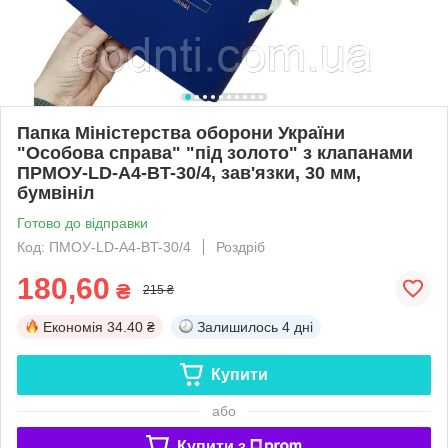
Папка Міністерства оборони України
"Особова справа" "під золото" з клапанами
ПPMOУ-LD-A4-BT-30/4, зав'язки, 30 мм,
бумвініл
Готово до відправки
Код: ПМОУ-LD-A4-BT-30/4
Роздріб
180,60
₴
215 ₴
Економія
34.40 ₴
Залишилось
4 дні
Купити
або
Купити з