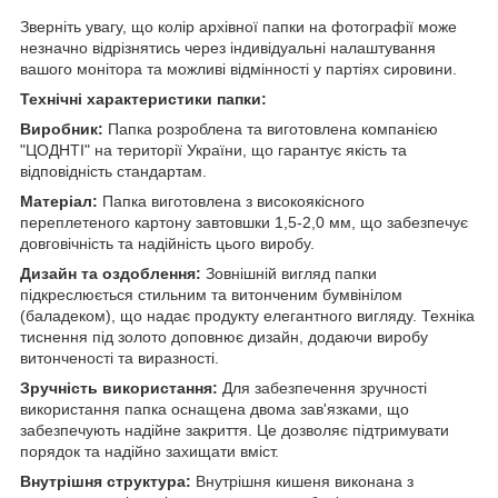
Зверніть увагу, що колір архівної папки на фотографії може
незначно відрізнятись через індивідуальні налаштування
вашого монітора та можливі відмінності у партіях сировини.
Технічні характеристики папки:
Виробник:
Папка розроблена та виготовлена компанією
"ЦОДНТІ" на території України, що гарантує якість та
відповідність стандартам.
Матеріал:
Папка виготовлена з високоякісного
переплетеного картону завтовшки 1,5-2,0 мм, що забезпечує
довговічність та надійність цього виробу.
Дизайн та оздоблення:
Зовнішній вигляд папки
підкреслюється стильним та витонченим бумвінілом
(баладеком), що надає продукту елегантного вигляду. Техніка
тиснення під золото доповнює дизайн, додаючи виробу
витонченості та виразності.
Зручність використання:
Для забезпечення зручності
використання папка оснащена двома зав'язками, що
забезпечують надійне закриття. Це дозволяє підтримувати
порядок та надійно захищати вміст.
Внутрішня структура:
Внутрішня кишеня виконана з