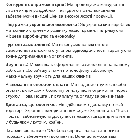
Конкурентоспроможні ціни:
Ми пропонуємо конкурентні
умови як для роздрібних, так і для оптових замовників,
забезпечуючи вигідні ціни за високої якості продукції.
Підтримка української економіки:
Як український виробник
ми активно сприяємо розвитку нашої країни, підтримуючи
місцеве виробництво та економіку.
Гуртові замовлення:
Ми виконуємо великі оптові
замовлення з високим ступенем відповідальності, гарантуючи
точне дотримання вимог клієнтів.
Зручність:
Можливість оформлення замовлення на нашому
веб-сайті або зв'язку з нами по телефону забезпечує
максимальну зручність для наших клієнтів.
Різноманітні способи оплати
: Ми надаємо гнучкі способи
оплати, включаючи безпечну оплату після отримання через
службу "Нова Пошта", післяплату та оплату за реквізитами.
Доставка, що охоплює:
Ми здійснюємо доставку по всій
території України з використанням служб Укрпошта та "Нова
Пошта", забезпечуючи доступність наших товарів для клієнтів
у будь-якому куточку країни.
Із архівною папкою "Особова справа" легко встановити
порядок у збереженні документів. Вона допоможе вам