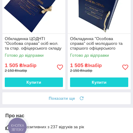
Обкладинка ЦОДНТІ
Обкладинка "Особова
"Особова справа" осіб мол.
справа" осіб молодшого та
та стар. офіцерського складу
старшого офіцерського
А4, без клап, бумвініл з
складу "під золото" ЦОДНТІ,
Готово до відправки
Готово до відправки
тисненням під золото
без клапанів, бумвініл
10мм*10 шт
10мм*10 шт
1 505
1 505
₴/набір
₴/набір
2 150 ₴/набір
2 150 ₴/набір
Купити
Купити
Показати ще
Про нас
98% позитивних з 237 відгуків за рік
КНОПКА
ЗВ'ЯЗКУ