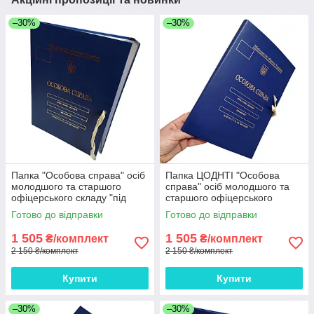
–30%
–30%
Папка "Особова справа" осіб
Папка ЦОДНТІ "Особова
молодшого та старшого
справа" осіб молодшого та
офіцерського складу "під
старшого офіцерського
золото" на зав'язках, без
складу "під золото", А4, без
Готово до відправки
Готово до відправки
клапанів, ЦОДНТІ 10мм*10
клапанів, бумвініл, 10мм*10
шт.
шт.
1 505
1 505
₴/комплект
₴/комплект
2 150 ₴/комплект
2 150 ₴/комплект
Купити
Купити
–30%
–30%