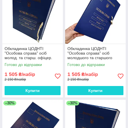
Обкладинка ЦОДНТІ
Обкладинка ЦОДНТІ
"Особова справа" осіб
"Особова справа" осіб
молод. та старш. офіцер.
молодшого та старшого
складу з тисненням "під
офіцерського складу "під
Готово до відправки
Готово до відправки
золото", без клапан., бумвініл
золото" А4, без клап.,
10мм*10 шт
бумвініл, 10мм*10 шт
1 505
1 505
₴/набір
₴/набір
2 150 ₴/набір
2 150 ₴/набір
Купити
Купити
–30%
–30%