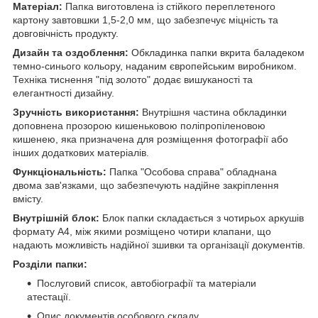
Матеріал:
Папка виготовлена із стійкого переплетеного
картону завтовшки 1,5-2,0 мм, що забезпечує міцність та
довговічність продукту.
Дизайн та оздоблення:
Обкладинка папки вкрита баладеком
темно-синього кольору, наданим європейським виробником.
Техніка тиснення "під золото" додає вишуканості та
елегантності дизайну.
Зручність використання:
Внутрішня частина обкладинки
доповнена прозорою кишеньковою поліпропіленовою
кишенею, яка призначена для розміщення фотографії або
інших додаткових матеріалів.
Функціональність:
Папка "Особова справа" обладнана
двома зав'язками, що забезпечують надійне закріплення
вмісту.
Внутрішній блок:
Блок папки складається з чотирьох аркушів
формату А4, між якими розміщено чотири клапани, що
надають можливість надійної зшивки та організації документів.
Розділи папки:
Послуговий список, автобіографії та матеріали
атестації.
Опис документів особового складу.