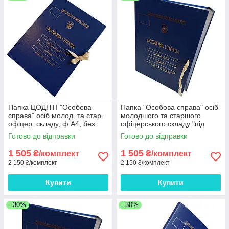
Папка ЦОДНТІ "Особова
Папка "Особова справа" осіб
справа" осіб молод. та стар.
молодшого та старшого
офіцер. складу, ф.А4, без
офіцерського складу "під
клапан., бумвініл з
золото", ЦОДНТІ, без
Готово до відправки
Готово до відправки
тисненням "під золото"
клапанів, бумвініл 10мм*10
10мм*10 шт
шт.
1 505
1 505
₴/комплект
₴/комплект
2 150 ₴/комплект
2 150 ₴/комплект
Купити
Купити
–30%
–30%