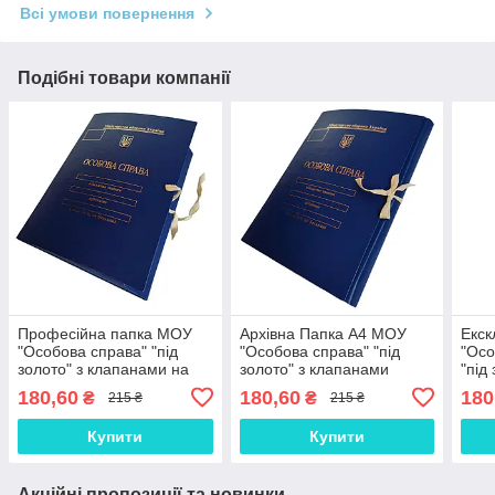
Всі умови повернення
Подібні товари компанії
Професійна папка МОУ
Архівна Папка А4 МОУ
Екск
"Особова справа" "під
"Особова справа" "під
"Осо
золото" з клапанами на
золото" з клапанами
"під
зав'язках ПPMOУ-LD-A4-
ПPMOУ-LD-A4-BT-30/3,
А4, 
180,60
180,60
180
₴
₴
215 ₴
215 ₴
BT-30/2, ф. А4, бумвініл
зав'язки, корінець 30 мм,
Бумв
30 мм
бумвініл-покриття
ПPM
Купити
Купити
Акційні пропозиції та новинки