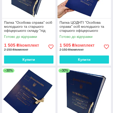
Папка "Особова справа" осіб
Папка ЦОДНТІ "Особова
молодшого та старшого
справа" осіб молодшого та
офіцерського складу "під
старшого офіцерського
золото" на зав'язках, без
складу "під золото", А4, без
Готово до відправки
Готово до відправки
клапанів, ЦОДНТІ 10мм*10
клапанів, бумвініл, 10мм*10
шт.
шт.
1 505
1 505
₴/комплект
₴/комплект
2 150 ₴/комплект
2 150 ₴/комплект
Купити
Купити
–30%
–30%