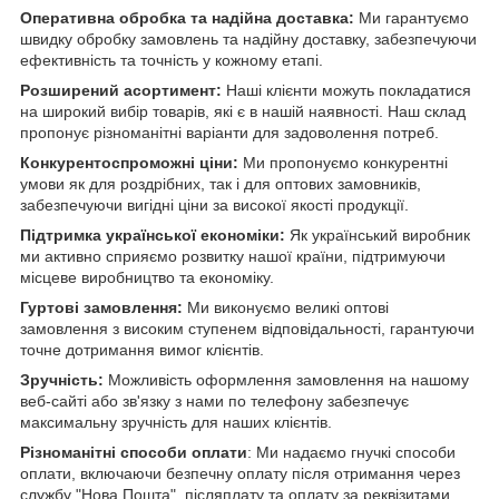
Оперативна обробка та надійна доставка:
Ми гарантуємо
швидку обробку замовлень та надійну доставку, забезпечуючи
ефективність та точність у кожному етапі.
Розширений асортимент:
Наші клієнти можуть покладатися
на широкий вибір товарів, які є в нашій наявності. Наш склад
пропонує різноманітні варіанти для задоволення потреб.
Конкурентоспроможні ціни:
Ми пропонуємо конкурентні
умови як для роздрібних, так і для оптових замовників,
забезпечуючи вигідні ціни за високої якості продукції.
Підтримка української економіки:
Як український виробник
ми активно сприяємо розвитку нашої країни, підтримуючи
місцеве виробництво та економіку.
Гуртові замовлення:
Ми виконуємо великі оптові
замовлення з високим ступенем відповідальності, гарантуючи
точне дотримання вимог клієнтів.
Зручність:
Можливість оформлення замовлення на нашому
веб-сайті або зв'язку з нами по телефону забезпечує
максимальну зручність для наших клієнтів.
Різноманітні способи оплати
: Ми надаємо гнучкі способи
оплати, включаючи безпечну оплату після отримання через
службу "Нова Пошта", післяплату та оплату за реквізитами.