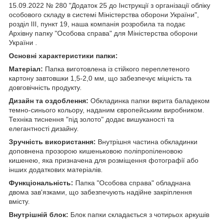
15.09.2022 № 280 "Додаток 25 до Інструкції з організації обліку
особового складу в системі Міністерства оборони України",
розділ III, пункт 19, наша компанія розробила та подає
Архівну папку "Особова справа" для Міністерства оборони
України .
Основні характеристики папки:
Матеріал:
Папка виготовлена із стійкого переплетеного
картону завтовшки 1,5-2,0 мм, що забезпечує міцність та
довговічність продукту.
Дизайн та оздоблення:
Обкладинка папки вкрита баладеком
темно-синього кольору, наданим європейським виробником.
Техніка тиснення "під золото" додає вишуканості та
елегантності дизайну.
Зручність використання:
Внутрішня частина обкладинки
доповнена прозорою кишеньковою поліпропіленовою
кишенею, яка призначена для розміщення фотографії або
інших додаткових матеріалів.
Функціональність:
Папка "Особова справа" обладнана
двома зав'язками, що забезпечують надійне закріплення
вмісту.
Внутрішній блок:
Блок папки складається з чотирьох аркушів