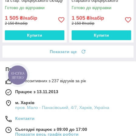
та стар. офіцерського складу
старшого офіцерського
А4, без клап, бумвініл з
складу "під золото" ЦОДНТІ,
Готово до відправки
Готово до відправки
тисненням під золото
без клапанів, бумвініл
10мм*10 шт
10мм*10 шт
1 505
1 505
₴/набір
₴/набір
2 150 ₴/набір
2 150 ₴/набір
Купити
Купити
Показати ще
Про нас
КНОПКА
ЗВ'ЯЗКУ
98% позитивних з 237 відгуків за рік
Працює з 13.11.2013
м. Харків
пров. Мало - Панасівський, 4/7, Харків, Україна
Контакти
Сьогодні працює з 09:00 до 17:00
Показати весь графік роботи