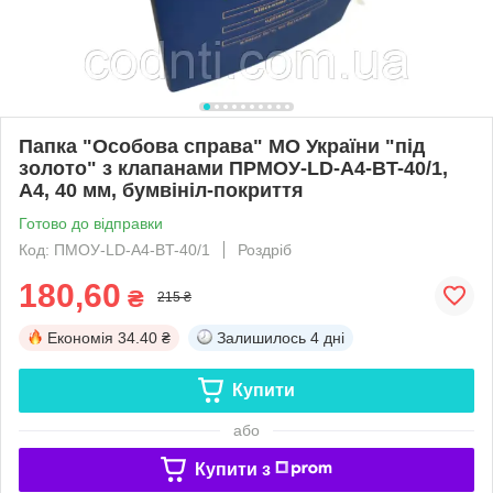
Папка "Особова справа" МО України "під
золото" з клапанами ПPMOУ-LD-A4-BT-40/1,
А4, 40 мм, бумвініл-покриття
Готово до відправки
Код: ПМОУ-LD-A4-BT-40/1
Роздріб
180,60
₴
215 ₴
Економія
34.40 ₴
Залишилось
4 дні
Купити
або
Купити з