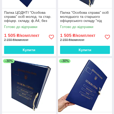
Папка ЦОДНТІ "Особова
Папка "Особова справа" осіб
справа" осіб молод. та стар.
молодшого та старшого
офіцер. складу, ф.А4, без
офіцерського складу "під
клапан., бумвініл з
золото", ЦОДНТІ, без
Готово до відправки
Готово до відправки
тисненням "під золото"
клапанів, бумвініл 10мм*10
10мм*10 шт
шт.
1 505
1 505
₴/комплект
₴/комплект
2 150 ₴/комплект
2 150 ₴/комплект
Купити
Купити
–30%
–30%