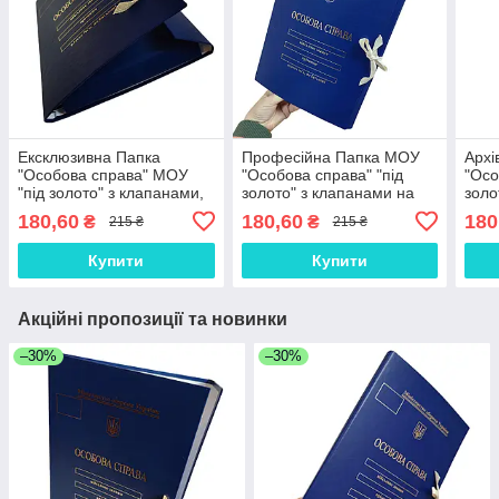
Ексклюзивна Папка
Професійна Папка МОУ
Архі
"Особова справа" МОУ
"Особова справа" "під
"Осо
"під золото" з клапанами,
золото" з клапанами на
золо
А4, Корінець 40 мм,
зав'язках ПPMOУ-LD-A4-
ПPM
180,60
180,60
180
₴
₴
215 ₴
215 ₴
Бумвініл, Зав'язки
BT-40/2, ф.А4, бумвініл
зав'
ПPMOУ-LD-A4-BT-40/10
30мм
покр
Купити
Купити
Акційні пропозиції та новинки
–30%
–30%