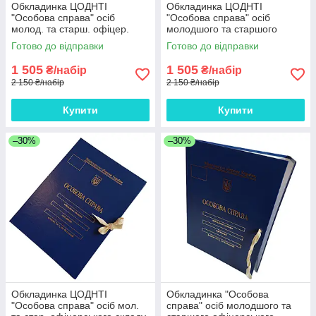
Обкладинка ЦОДНТІ
Обкладинка ЦОДНТІ
"Особова справа" осіб
"Особова справа" осіб
молод. та старш. офіцер.
молодшого та старшого
складу з тисненням "під
офіцерського складу "під
Готово до відправки
Готово до відправки
золото", без клапан., бумвініл
золото" А4, без клап.,
10мм*10 шт
бумвініл, 10мм*10 шт
1 505
1 505
₴/набір
₴/набір
2 150 ₴/набір
2 150 ₴/набір
Купити
Купити
–30%
–30%
Обкладинка ЦОДНТІ
Обкладинка "Особова
"Особова справа" осіб мол.
справа" осіб молодшого та