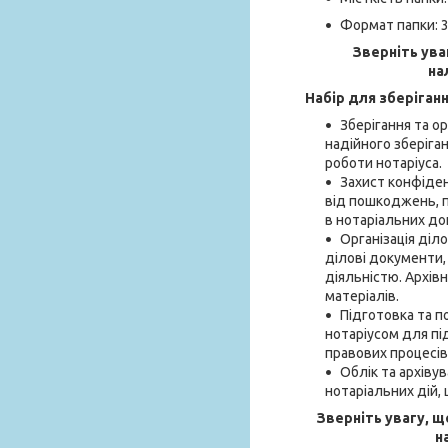
Формат папки: 
Зверніть ува
на
Набір для зберіган
Зберігання та о
надійного зберіган
роботи нотаріуса.
Захист конфіден
від пошкоджень, п
в нотаріальних до
Організація діл
ділові документи, 
діяльністю. Архів
матеріалів.
Підготовка та п
нотаріусом для пі
правових процесів
Облік та архівув
нотаріальних дій,
Зверніть увагу, щ
н