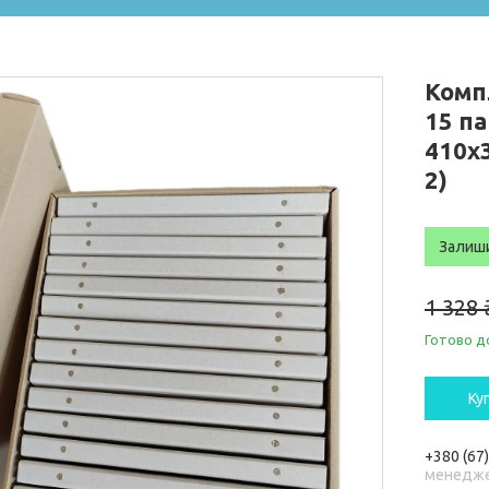
Комп
15 па
410х
2)
Залиш
1 328 
Готово д
Ку
+380 (67
менедже