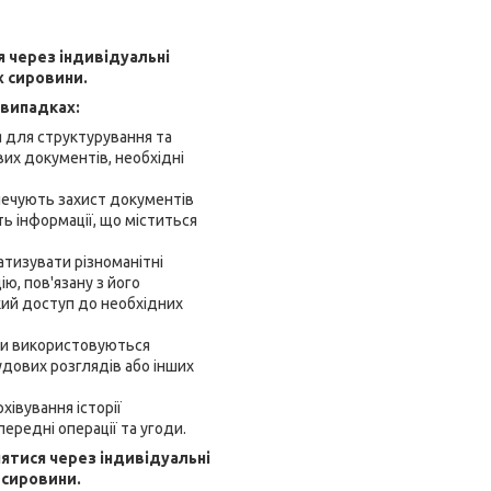
я через індивідуальні
х сировини.
 випадках:
я для структурування та
вих документів, необхідні
зпечують захист документів
ь інформації, що міститься
атизувати різноманітні
ію, пов'язану з його
кий доступ до необхідних
пки використовуються
удових розглядів або інших
хівування історії
ередні операції та угоди.
нятися через індивідуальні
 сировини.