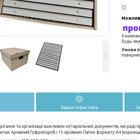
У компан
будь-яки
повернен
Характеристики
І
ігання та організації важливих нотаріальних документів, ми раді
лючає Архівний ГофроКороб і 15 Архівних Папок формату А4 (корінець