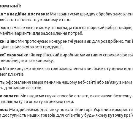
омпанії:
 та надійна доставка:
Ми гарантуємо швидку обробку замовлень
ність та точність у кожному етапі.
имент:
Наші клієнти можуть покладатися на широкий вибір товарів, я
манітні варіанти для задоволення потреб.
ні ціни:
Ми пропонуємо конкурентні умови як для роздрібних, так і
ціни за високої якості продукції.
кої економіки:
Як український виробник ми активно сприяємо розви
 виробництво та економіку.
я:
Ми виконуємо великі оптові замовлення з високим ступенем відп
ог клієнтів.
ь оформлення замовлення на нашому веб-сайті або зв'язку з нами
ь для наших клієнтів.
би оплати
: Ми надаємо гнучкі способи оплати, включаючи безпечну
 післяплату та оплату за реквізитами.
лює:
Ми здійснюємо доставку по всій території України з використ
 доступність наших товарів для клієнтів у будь-якому куточку краї