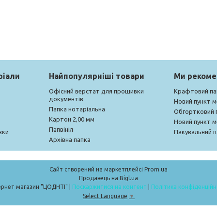
ріали
Найпопулярніші товари
Ми реком
Офісний верстат для прошивки
Крафтовий па
документів
Новий пункт 
Папка нотаріальна
Обгортковий 
Картон 2,00 мм
Новий пункт 
Папвініл
вки
Пакувальний п
Архівна папка
Сайт створений на маркетплейсі
Prom.ua
Продавець на Bigl.ua
Інтернет магазин "ЦОДНТІ" |
Поскаржитися на контент
|
Політика конфіденційн
Select Language
▼