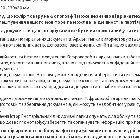
320x230x20 мм.
гу, що колір товару на фотографії може незначно відрізнятис
лаштування вашого монітора та можливі відмінності в партія
ня документів для нотаріуса може бути використаний у таких
рганізація нотаріальних документів: Архівні папки використовуютьс
ня нотаріальних актів, договорів, засвідчених копій та інших важли
ційності та безпека документів: Гофрокороб та архівні папки забе
илу, вологи та інших впливів, а також підтримують конфіденційніст
кументах.
ової документації: Нотаріусу може знадобитися зберігати та систем
такі як листи, рахунки, копії документів клієнтів та іншу документац
ні папки допомагають упорядкувати документи та забезпечити лег
одання документів до судових інстанцій: Гофрокороб та архівні па
дготовки та зберігання документів, які можуть знадобитися у разі с
.
ання історії нотаріальних дій: Архівні папки служать для обліку та ар
 що дозволяє нотаріусу зберегти та організувати інформацію про поп
о колір архівного набору на фотографії може незначно відріз
алаштування вашого монітора і можливі відмінності в партіях