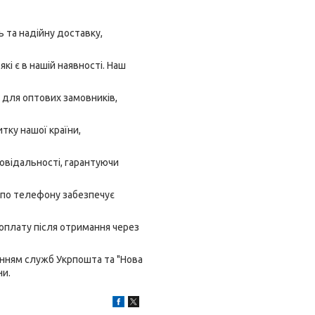
 та надійну доставку,
кі є в нашій наявності. Наш
 для оптових замовників,
тку нашої країни,
овідальності, гарантуючи
 по телефону забезпечує
 оплату після отримання через
анням служб Укрпошта та "Нова
ни.