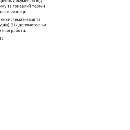
цінних документів від
имку та тривалий термін
ся в безпеці.
для систематизації та
ушів). З їх допомогою ви
вашої роботи.
 :