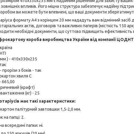
розміром 410x330x235 мм є надійним рішенням для захисту ваших 
зовнішніх впливів. Його міцна структура забезпечує надійну підтр
оробом ви можете бути впевнені, що ваші документи зберігатимуть
таріуса формату А4 з корінцем 20 мм нададуть вам відмінний засіб 
таріальних актів, договорів та важливих паперів (місткість 150 арк
одити необхідні документи, що суттєво підвищить ефективність 
рокартону короба виробництва України від компанії ЦОДНТІ
країна
НТІ
(мм ) - 410x330x235
так
 прорізи з боків - так
окартон хвиля С
- 665,00
коричневий (крафт)
антаження (кг) - 25
отаріусів має такі характеристики:
 картон палітурний завтовшки 1,5-2,0 мм.
к на папці: 2.
а всередині папки: ні.
 до 150 аркушів (20 мм).