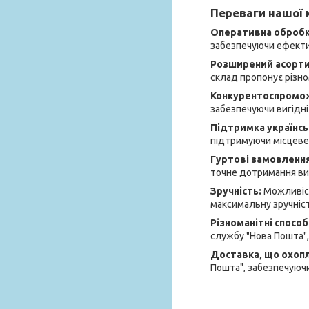
Переваги нашої к
Оперативна обробка
забезпечуючи ефектив
Розширений асорт
склад пропонує різно
Конкурентоспромож
забезпечуючи вигідні 
Підтримка українсь
підтримуючи місцеве
Гуртові замовленн
точне дотримання вим
Зручність:
Можливіст
максимальну зручніст
Різноманітні спосо
службу "Нова Пошта",
Доставка, що охоп
Пошта", забезпечуючи