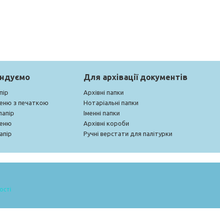
ендуємо
Для архівації документів
пір
Архівні папки
меню з печаткою
Нотаріальні папки
папір
Іменні папки
меню
Архівні короби
апір
Ручні верстати для палітурки
ості