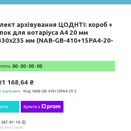
лект архівування ЦОДНТІ: короб +
пок для нотаріуса А4 20 мм
330х235 мм (NAB-GB-410+15PA4-20-
0
0
0
0
0
0
0
0
илось
1 168,64 ₴
₴
о відправки
Код:
NAB-GB-410+15PA4-20-2
пити
Купити з
) 587-91-19
р Анастасія