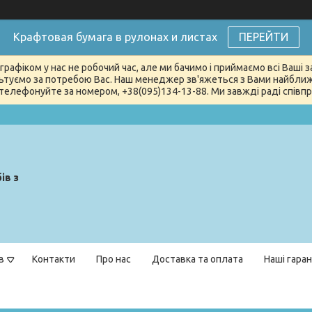
Крафтовая бумага в рулонах и листах
ПЕРЕЙТИ
графіком у нас не робочий час, але ми бачимо і приймаємо всі Ваші
туємо за потребою Вас. Наш менеджер зв'яжеться з Вами найближчи
телефонуйте за номером, +38(095)134-13-88. Ми завжді раді співпра
ів з
в
Контакти
Про нас
Доставка та оплата
Наші гаран