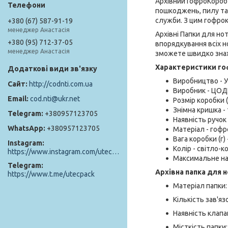
Архівний ГофроКороб 
пошкоджень, пилу та 
служби. З цим гофрок
+380 (67) 587-91-19
менеджер Анастасія
Архівні Папки для но
+380 (95) 712-37-05
впорядкування всіх но
менеджер Анастасія
зможете швидко знах
Характеристики гоф
Виробництво - У
http://codnti.com.ua
Виробник - ЦОД
cod.nti@ukr.net
Розмір коробки 
Знімна кришка - 
+380957123705
Наявність ручок -
+380957123705
Матеріал - гофр
Вага коробки (г) 
Instagram
Колір - світло-
https://www.instagram.com/utec_pack/
Максимальне нав
Telegram
Архівна папка для н
https://www.t.me/utecpack
Матеріал папки:
Кількість зав'язо
Наявність клапан
Місткість папки: