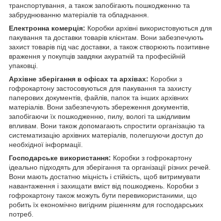
транспортування, а також запобігають пошкодженню та
забруднюванню матеріалів та обладнання.
Електронна комерція:
Коробки архівні використовуються для
пакування та доставки товарів клієнтам. Вони забезпечують
захист товарів під час доставки, а також створюють позитивне
враження у покупців завдяки акуратній та професійній
упаковці.
Архівне зберігання в офісах та архівах:
Коробки з
гофрокартону застосовуються для пакування та захисту
паперових документів, файлів, папок та інших архівних
матеріалів. Вони забезпечують збереження документів,
запобігаючи їх пошкодженню, пилу, вологі та шкідливим
впливам. Вони також допомагають спростити організацію та
систематизацію архівних матеріалів, полегшуючи доступ до
необхідної інформації.
Господарське використання:
Коробки з гофрокартону
ідеально підходять для зберігання та організації різних речей.
Вони мають достатню міцність і стійкість, щоб витримувати
навантаження і захищати вміст від пошкоджень. Коробки з
гофрокартону також можуть бути перевикористаними, що
робить їх економічно вигідним рішенням для господарських
потреб.