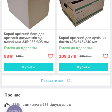
Короб архівний бокс для
архівації документів від
Короб архівний для архівних
виробника 345*255*305 мм
боксів 425х345х240 мм
від 100 шт.
Готово до відправки
Готово до відправки
88
109,37
₴
₴
110 ₴
136,71 ₴
Купити
Купити
Показати ще
Про нас
98% позитивних з 237 відгуків за рік