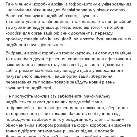
Таким чином, коробки архівні з гофрокартону є універсальним
і незамінним рішенням для безлічі завдань у різних сферах.
Вони забезпечують надійний захист, зручність
транспортування та зберігання, а також надають професійний
та акуратний вид упаковці. Незалежно від того, чи потрібні
коробки для організації офісних документів, переїзду,
продажу товарів або інших цілей, ви можете бути впевнені в їх
надійності і функціональності.
Вибравши архівні коробки з гофрокартону, ви отримуєте міцне
та екологічно дружнє рішення, спроектоване для ефективного
використання в різних галузях вашої діяльності. Дозвольте
собі отримати максимальну вигоду з цього універсального
пакувального рішення, і ваша організація, зберігання,
перевезення та продаж товарів знайдуть новий рівень
зручності та надійності.
Не пропустіть можливість забезпечити максимальну
надійність та захист для ваших предметів! Наша
гофрокоробка - ідеальне рішення для пакування, зберігання
та перевезення різних товарів. Захистіть свої цінності від
пошкоджень та збережіть їх у бездоганному стані. З нашим
різноманітним вибором розмірів та форм коробок, ви зможете
точно підібрати оптимальне рішення під ваші потреби.
Впевнено організуйте свій склад, легко здійсніть переїзд чи