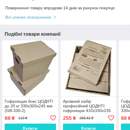
Повернення товару впродовж 14 днів за рахунок покупця
Всі умови повернення
Подібні товари компанії
Гофроящик бокс ЦОДНТІ
Архівний набір
Гофр
до 20 кг 330x300x245 мм
професійний ЦОДНТІ:
ЦОДН
(GB-330-2)
гофроящик 410х330х235
330x
мм + 5 папок А4 корінець
6)
88
255
88
₴
₴
110 ₴
268,42 ₴
82 мм (NAB-GB-
410+5PAGP-А4-82-5)
Купити
Купити