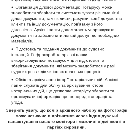
Організація ділової документації: Нотаріусу може
знадобитися зберігати та систематизувати різноманітні
ділові документи, такі як листи, рахунки, копії документів
клієнтів та іншу документацію, пов'язану з його
діяльністю. Архівні папки допомагають упорядкувати
документи та забезпечити легкий доступ до необхідних
матеріалів.
Підготовка та подання документів до судових
інстанцій: Гофрокороб та архівні папки
використовуються нотаріусом для підготовки та
зберігання документів, які можуть знадобитися у разі
судових розглядів чи інших правових процесів.
Облік та архівування історії нотаріальних дій: Архівні
папки служать для обліку та архівування історії
нотаріальних дій, що дозволяє нотаріусу зберегти та
організувати інформацію про попередні операції та
угоди.
Зверніть увагу, що колір архівного набору на фотографії
може незначно відрізнятися через індивідуальні
налаштування вашого монітора і можливі відмінності в
партіях сировини.