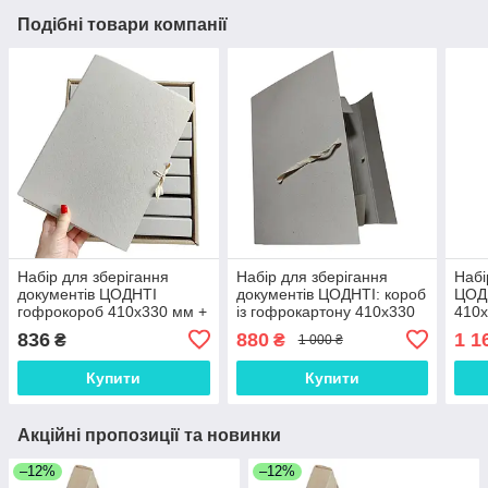
Подібні товари компанії
Набір для зберігання
Набір для зберігання
Набі
документів ЦОДНТІ
документів ЦОДНТІ: короб
ЦОДН
гофрокороб 410х330 мм +
із гофрокартону 410х330
410х
9 папок для нотаріуса 40
мм + 11 Папок для
архі
836
880
1 1
₴
₴
1 000 ₴
мм (NAB-GB-410+9PA4-
нотаріуса 30 мм (NAB-GB-
нота
40-1)
410+11PA4-30-1)
(NAB
Купити
Купити
Акційні пропозиції та новинки
–12%
–12%