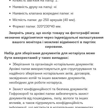
Кількість зав'язок на папці: 2.
Наявність друку на папці: ні
Наявність клапана всередині папки: ні
Місткість папки: до 250 аркушів (40 мм).
Формат папки: 320*230*40 мм.
Зверніть увагу, що колір товару на фотографії може
незначно відрізнятися через індивідуальні налаштування
вашого монітора і можливі відмінності в партіях
сировини.
Набір для зберігання документів для нотаріуса може
бути використаний у таких випадках:
Зберігання та організація нотаріальних документів:
Архівні папки використовуються для структурування та
надійного зберігання нотаріальних актів, договорів,
засвідчених копій та інших важливих документів,
необхідних для роботи нотаріуса.
Захист конфіденційності та безпека документів:
Гофрокороб та архівні папки забезпечують захист
документів від пошкоджень, пилу, вологи та інших
впливів, а також підтримують конфіденційність
інформації, що міститься в нотаріальних документах.