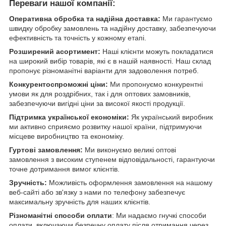
Переваги нашої компанії:
Оперативна обробка та надійна доставка:
Ми гарантуємо
швидку обробку замовлень та надійну доставку, забезпечуючи
ефективність та точність у кожному етапі.
Розширений асортимент:
Наші клієнти можуть покладатися
на широкий вибір товарів, які є в нашій наявності. Наш склад
пропонує різноманітні варіанти для задоволення потреб.
Конкурентоспроможні ціни:
Ми пропонуємо конкурентні
умови як для роздрібних, так і для оптових замовників,
забезпечуючи вигідні ціни за високої якості продукції.
Підтримка української економіки:
Як український виробник
ми активно сприяємо розвитку нашої країни, підтримуючи
місцеве виробництво та економіку.
Гуртові замовлення:
Ми виконуємо великі оптові
замовлення з високим ступенем відповідальності, гарантуючи
точне дотримання вимог клієнтів.
Зручність:
Можливість оформлення замовлення на нашому
веб-сайті або зв'язку з нами по телефону забезпечує
максимальну зручність для наших клієнтів.
Різноманітні способи оплати
: Ми надаємо гнучкі способи
оплати, включаючи безпечну оплату після отримання через