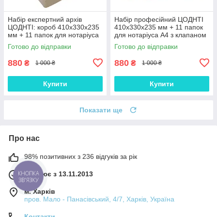
Набір експертний архів
Набір професійний ЦОДНТІ
ЦОДНТІ: короб 410х330х235
410х330х235 мм + 11 папок
мм + 11 папок для нотаріуса
для нотаріуса А4 з клапаном
320х230х30 мм (NAB-GB-
корінець 30 мм (NAB-GB-
Готово до відправки
Готово до відправки
410+11PA4КБТ-30-3)
410+11PA4К-30-2)
880
880
₴
₴
1 000 ₴
1 000 ₴
Купити
Купити
Показати ще
Про нас
98% позитивних з 236 відгуків за рік
Працює з 13.11.2013
КНОПКА
ЗВ'ЯЗКУ
м. Харків
пров. Мало - Панасівський, 4/7, Харків, Україна
Контакти