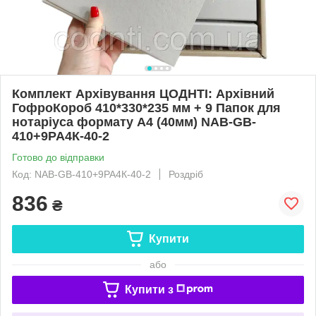
Комплект Архівування ЦОДНТІ: Архівний
ГофроКороб 410*330*235 мм + 9 Папок для
нотаріуса формату А4 (40мм) NAB-GB-
410+9PA4К-40-2
Готово до відправки
Код: NAB-GB-410+9PA4К-40-2
Роздріб
836
₴
Купити
або
Купити з