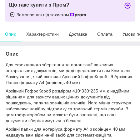
Що таке купити з Пром?
Замовлення під захистом
Опис
Характеристики
Доставка
Оплата
Умови п
Опис
Для ефективного зберігання та організації важливих
нотаріальних документів, ми раді представити вам Комплект
Архівування, який включає Архівний ГофроКороб і 9 Архівних
Папок формату А4 (корінець 40 мм).
Архівний ГофроКороб розміром 410*330*235 мм є надійним
рішенням для захисту ваших цінних документів від
пошкоджень, пилу та зовнішніх впливів. Його міцна структура
забезпечує надійну підтримку та тривалий термін служби. З
цим гофрокоробом ви можете бути впевнені, що ваші
документи зберігатимуться в безпеці.
Архівні папки для нотаріуса формату А4 з корінцем 40 мм
нададуть вам відмінний засіб для систематизації та