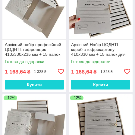
Архівний набір професійний
Архівний Набір ЦОДНТІ:
ЦОДНТІ: гофроящик
короб з гофрокартону
410х330х235 мм + 15 папок
410х330 мм + 15 папок для
для нотаріуса А4 з клапаном
нотаріуса з клапаном
Готово до відправки
Готово до відправки
корінець 20 мм
корінець 20 мм (NAB-GB-
410+15PA4К-20-3)
1 168,64
1 168,64
₴
₴
1 328 ₴
1 328 ₴
Купити
Купити
–12%
–12%