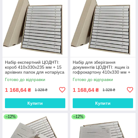
Набір експертний ЦОДНТІ:
Набір для зберігання
короб 410х330х235 мм + 15
документів ЦОДНТІ: ящик із
архівних папок для нотаріуса
гофрокартону 410х330 мм +
320х230х20 мм (NAB-GB-
15 Папок для нотаріуса 20
Готово до відправки
Готово до відправки
410+15PA4-20-3)
мм (NAB-GB-410+15PA4-20-
1)
1 168,64
1 168,64
₴
₴
1 328 ₴
1 328 ₴
Купити
Купити
–12%
–12%