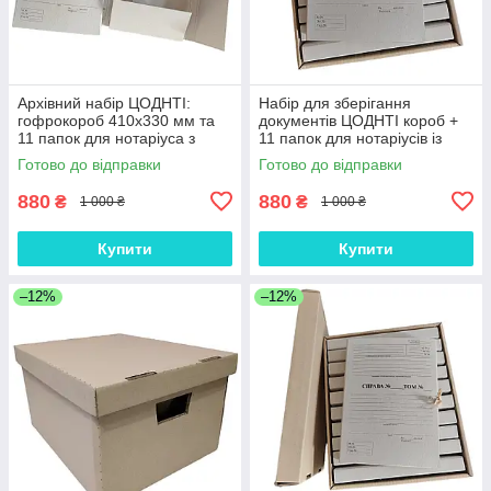
Архівний набір ЦОДНТІ:
Набір для зберігання
гофрокороб 410х330 мм та
документів ЦОДНТІ короб +
11 папок для нотаріуса з
11 папок для нотаріусів із
клапаном корінець 30 мм
клапаном корінець 30 мм
Готово до відправки
Готово до відправки
(NAB-GB-410+11PA4К-30-3)
(NAB-GB-410+11PA4КТ-30-1)
880
880
₴
₴
1 000 ₴
1 000 ₴
Купити
Купити
–12%
–12%