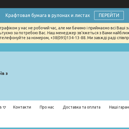
Крафтовая бумага в рулонах и листах
ПЕРЕЙТИ
графіком у нас не робочий час, але ми бачимо і приймаємо всі Ваші
туємо за потребою Вас. Наш менеджер зв'яжеться з Вами найближчи
телефонуйте за номером, +38(095)134-13-88. Ми завжді раді співпра
ів з
в
Контакти
Про нас
Доставка та оплата
Наші гаран