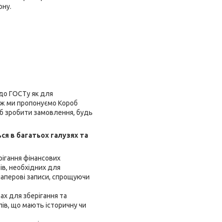
ону.
 до ГОСТу як для
кож ми пропонуємо Короб
об зробити замовлення, будь
ся в багатьох галузях та
рігання фінансових
ів, необхідних для
 паперові записи, спрощуючи
х для зберігання та
лів, що мають історичну чи