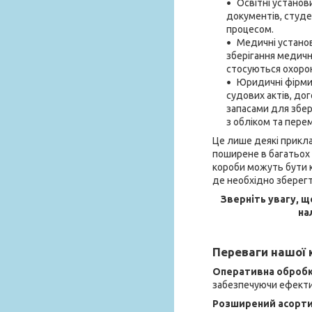
Освітні установ
документів, студен
процесом.
Медичні установ
зберігання медичн
стосуються охорон
Юридичні фірми:
судових актів, дог
запасами для збері
з обліком та пере
Це лише деякі прикла
поширене в багатьох і
короби можуть бути ко
де необхідно зберегт
Зверніть увагу, щ
на
Переваги нашої к
Оперативна обробка
забезпечуючи ефектив
Розширений асорт