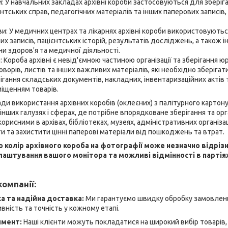
и: У навчальних закладах архівні короби застосовуються для зберіг
тських справ, педагогічних матеріалів та інших паперових записів, 
и: У медичних центрах та лікарнях архівні короби використовуються
их записів, пацієнтських історій, результатів досліджень, а також 
и здоров'я та медичної діяльності.
 Короба архівні є невід'ємною частиною організації та зберігання 
оворів, листів та інших важливих матеріалів, які необхідно зберіга
гання складських документів, накладних, інвентаризаційних актів т
міщенням товарів.
ди використання архівних коробів (оклеєних) з палітурного картону
нших галузях і сферах, де потрібне впорядковане зберігання та орга
рисними в архівах, бібліотеках, музеях, адміністративних організац
и та захистити цінні паперові матеріали від пошкоджень та втрат.
о колір архівного короба на фотографії може незначно відріз
лаштування вашого монітора та можливі відмінності в партія
омпанії:
 та надійна доставка:
Ми гарантуємо швидку обробку замовлень
ність та точність у кожному етапі.
имент:
Наші клієнти можуть покладатися на широкий вибір товарів, я