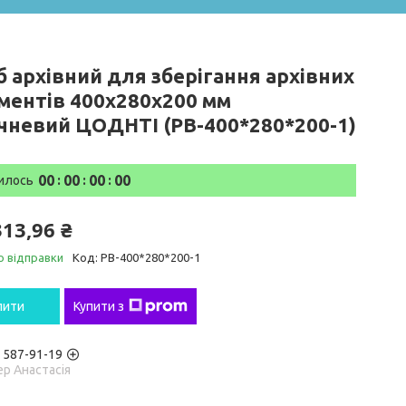
б архівний для зберігання архівних
ментів 400х280х200 мм
чневий ЦОДНТІ (PB-400*280*200-1)
0
0
0
0
0
0
0
0
илось
313,96 ₴
о відправки
Код:
PB-400*280*200-1
пити
Купити з
) 587-91-19
р Анастасія