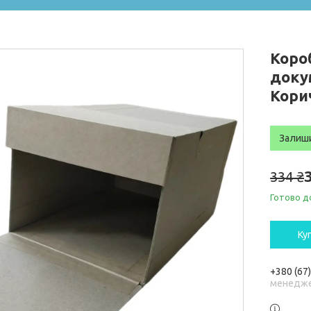
Коро
доку
Кори
Залиш
334 ₴
Готово д
Ку
+380 (67
менедже