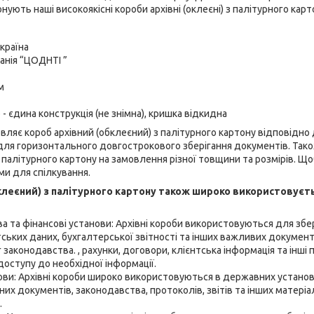
нують наші високоякісні короби архівні (оклеєні) з палітурного карт
країна
анія “ЦОДНТІ ”
м
- єдина конструкція (не знімна), кришка відкидна
вляє короб архівний (обклеєний) з палітурного картону відповідно
 для горизонтального довгострокового зберігання документів. Та
з палітурного картону на замовлення різної товщини та розмірів. Щ
ами для спілкування.
клеєний) з палітурного картону також широко використовуєть
ва та фінансові установи: Архівні короби використовуються для збе
тських даних, бухгалтерської звітності та інших важливих документ
законодавства. , рахунки, договори, клієнтська інформація та інші
доступу до необхідної інформації.
ви: Архівні короби широко використовуються в державних установа
них документів, законодавства, протоколів, звітів та інших матеріа
.