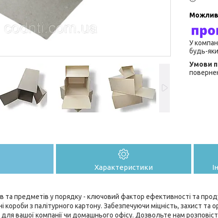
У компан
будь-яки
повернен
Характеристики
І
в та предметів у порядку - ключовий фактор ефективності та проду
і короби з палітурного картону. Забезпечуючи міцність, захист та о
для вашої компанії чи домашнього офісу. Дозвольте нам розповіст