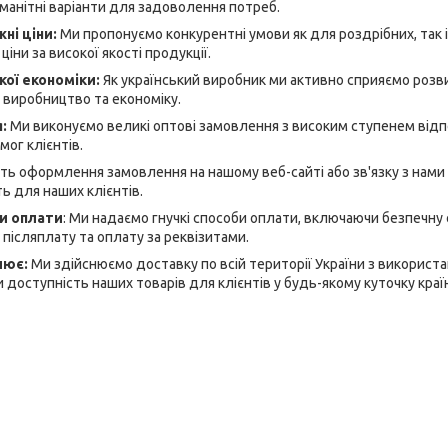
манітні варіанти для задоволення потреб.
ні ціни:
Ми пропонуємо конкурентні умови як для роздрібних, так і
ціни за високої якості продукції.
кої економіки:
Як український виробник ми активно сприяємо розви
 виробництво та економіку.
я:
Ми виконуємо великі оптові замовлення з високим ступенем відп
ог клієнтів.
ь оформлення замовлення на нашому веб-сайті або зв'язку з нами
ь для наших клієнтів.
би оплати
: Ми надаємо гнучкі способи оплати, включаючи безпечну
 післяплату та оплату за реквізитами.
лює:
Ми здійснюємо доставку по всій території України з використ
 доступність наших товарів для клієнтів у будь-якому куточку краї