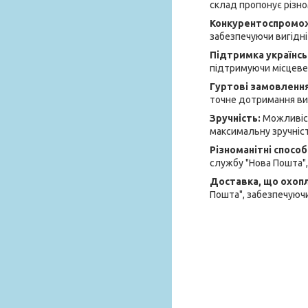
склад пропонує різно
Конкурентоспромож
забезпечуючи вигідні 
Підтримка українсь
підтримуючи місцеве
Гуртові замовленн
точне дотримання вим
Зручність:
Можливіст
максимальну зручніст
Різноманітні спосо
службу "Нова Пошта",
Доставка, що охоп
Пошта", забезпечуючи