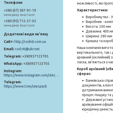
можливості, які пропо
Характеристики:
+380 (67) 587-91-19
менеджер Анастасія
Виробництво - У
+380 (95) 712-37-05
Виробник - комп
менеджер Анастасія
Висота: 200 мм
Довжина: 400 м
Ширина: 280 мм
Кришка та короб 
http://codnti.com.ua
Наша компанія вигото
cod.nti@ukr.net
вертикального, так і
+380957123705
архівний (оклейний) 
ласка, зв'яжіться з н
+380957123705
Короб архівний (об
Instagram
сферах:
https://www.instagram.com/utec_pack/
Банківська спра
Telegram
документів, клієн
https://www.t.me/utecpack
дотримання вимог 
процес пошуку та 
Державні устано
архівування офіцій
юридичну цінність