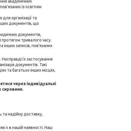
ання академічних
пов'язаних із освітнім
 для організації та
інших документів, що
юридичних документів,
ти протягом тривалого часу.
а інших записів, пов'язаних
. Насправді їх застосування
нізація документів. Такі
іях та багатьох інших місцях,
нятися через індивідуальні
х сировини.
 та надійну доставку,
кі є в нашій наявності. Наш