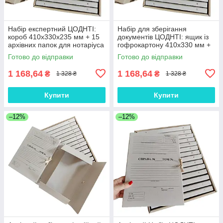
Набір експертний ЦОДНТІ:
Набір для зберігання
короб 410х330х235 мм + 15
документів ЦОДНТІ: ящик із
архівних папок для нотаріуса
гофрокартону 410х330 мм +
320х230х20 мм (NAB-GB-
15 Папок для нотаріуса 20
Готово до відправки
Готово до відправки
410+15PA4-20-3)
мм (NAB-GB-410+15PA4-20-
1)
1 168,64
1 168,64
₴
₴
1 328 ₴
1 328 ₴
Купити
Купити
–12%
–12%