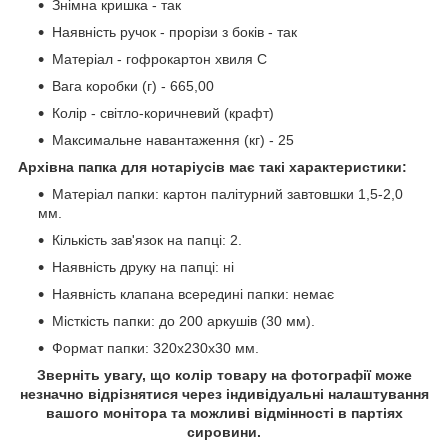
Знімна кришка - так
Наявність ручок - прорізи з боків - так
Матеріал - гофрокартон хвиля С
Вага коробки (г) - 665,00
Колір - світло-коричневий (крафт)
Максимальне навантаження (кг) - 25
Архівна папка для нотаріусів має такі характеристики:
Матеріал папки: картон палітурний завтовшки 1,5-2,0
мм.
Кількість зав'язок на папці: 2.
Наявність друку на папці: ні
Наявність клапана всередині папки: немає
Місткість папки: до 200 аркушів (30 мм).
Формат папки: 320x230x30 мм.
Зверніть увагу, що колір товару на фотографії може
незначно відрізнятися через індивідуальні налаштування
вашого монітора та можливі відмінності в партіях
сировини.