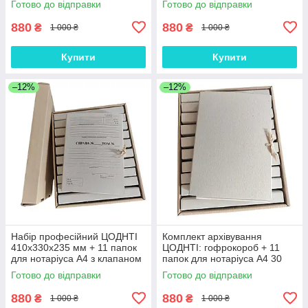
Готово до відправки
Готово до відправки
(NAB-GB-410+11PA4К-30-3)
(NAB-GB-410+11PA4КТ-30-1)
880
880
₴
₴
1 000 ₴
1 000 ₴
Купити
Купити
–12%
–12%
Набір професійний ЦОДНТІ
Комплект архівування
410х330х235 мм + 11 папок
ЦОДНТІ: гофрокороб + 11
для нотаріуса А4 з клапаном
папок для нотаріуса А4 30
корінець 30 мм (NAB-GB-
мм (NAB-GB-410+11PA4-30-
Готово до відправки
Готово до відправки
410+11PA4К-30-2)
2)
880
880
₴
₴
1 000 ₴
1 000 ₴