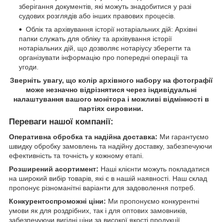
зберігання документів, які можуть знадобитися у разі
судових розглядів або інших правових процесів.
Облік та архівування історії нотаріальних дій: Архівні
папки служать для обліку та архівування історії
нотаріальних дій, що дозволяє нотаріусу зберегти та
організувати інформацію про попередні операції та
угоди.
Зверніть увагу, що колір архівного набору на фотографії
може незначно відрізнятися через індивідуальні
налаштування вашого монітора і можливі відмінності в
партіях сировини.
Переваги нашої компанії:
Оперативна обробка та надійна доставка:
Ми гарантуємо
швидку обробку замовлень та надійну доставку, забезпечуючи
ефективність та точність у кожному етапі.
Розширений асортимент:
Наші клієнти можуть покладатися
на широкий вибір товарів, які є в нашій наявності. Наш склад
пропонує різноманітні варіанти для задоволення потреб.
Конкурентоспроможні ціни:
Ми пропонуємо конкурентні
умови як для роздрібних, так і для оптових замовників,
забезпечуючи вигідні ціни за високої якості продукції.