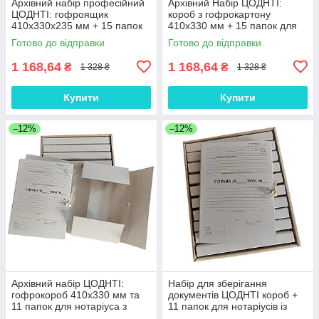
Архівний набір професійний
Архівний Набір ЦОДНТІ:
ЦОДНТІ: гофроящик
короб з гофрокартону
410х330х235 мм + 15 папок
410х330 мм + 15 папок для
для нотаріуса А4 з клапаном
нотаріуса з клапаном
Готово до відправки
Готово до відправки
корінець 20 мм
корінець 20 мм (NAB-GB-
410+15PA4К-20-3)
1 168,64
1 168,64
₴
₴
1 328 ₴
1 328 ₴
Купити
Купити
–12%
–12%
Архівний набір ЦОДНТІ:
Набір для зберігання
гофрокороб 410х330 мм та
документів ЦОДНТІ короб +
11 папок для нотаріуса з
11 папок для нотаріусів із
клапаном корінець 30 мм
клапаном корінець 30 мм