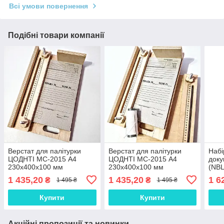
Всі умови повернення
Подібні товари компанії
Верстат для палітурки
Верстат для палітурки
Набі
ЦОДНТІ МС-2015 А4
ЦОДНТІ МС-2015 А4
доку
230x400x100 мм
230x400x100 мм
(NBL
(МС-2015/CPU-А4-
(МС-2015/CPU-А4-
МС-
1 435,20
1 435,20
1 6
₴
₴
1 495 ₴
1 495 ₴
230/400/5)
230/400/2)
Купити
Купити
Акційні пропозиції та новинки