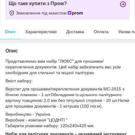
Що таке купити з Пром?
Замовлення під захистом
Опис
Характеристики
Доставка
Оплата
Умови п
Опис
Представляємо вам набір "ЛЮКС" для прошивки/
переплетення документів. Цей набір забезпечить вас усім
необхідним для стильної та міцної палітурки.
Вміст набору:
Верстат для прошивки/переплетення документів МС-2015 з
бічною планкою - 1 шт.Обкладинки із щільного палітурного
картону товщиною 2,0 мм без титульної сторінки - 20 шт.Нитки
для прошивки документів - 1 котушка (100 пог.м).
Виробництво - Україна
Виробник - компанія "ЦОДНТІ "
Габарити упаковки набору: 120x240x420 мм.
Набір для палітурки документів – незамінний інструмент