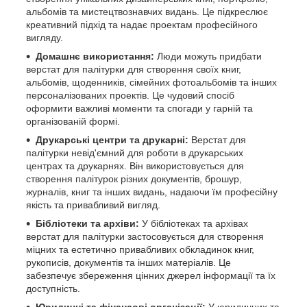
альбомів та мистецтвознавчих видань. Це підкреслює
креативний підхід та надає проектам професійного
вигляду.
Домашнє використання:
Люди можуть придбати
верстат для палітурки для створення своїх книг,
альбомів, щоденників, сімейних фотоальбомів та інших
персоналізованих проектів. Це чудовий спосіб
оформити важливі моменти та спогади у гарній та
організованій формі.
Друкарські центри та друкарні:
Верстат для
палітурки невід'ємний для роботи в друкарських
центрах та друкарнях. Він використовується для
створення палітурок різних документів, брошур,
журналів, книг та інших видань, надаючи їм професійну
якість та привабливий вигляд.
Бібліотеки та архіви:
У бібліотеках та архівах
верстат для палітурки застосовується для створення
міцних та естетично привабливих обкладинок книг,
рукописів, документів та інших матеріалів. Це
забезпечує збереження цінних джерел інформації та їх
доступність.
Юридичні та фінансові організації:
У юридичних та