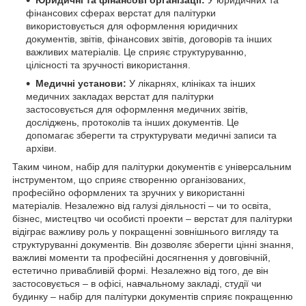
фінансових сферах верстат для палітурки
використовується для оформлення юридичних
документів, звітів, фінансових звітів, договорів та інших
важливих матеріалів. Це сприяє структуруванню,
цілісності та зручності використання.
Медичні установи:
У лікарнях, клініках та інших
медичних закладах верстат для палітурки
застосовується для оформлення медичних звітів,
досліджень, протоколів та інших документів. Це
допомагає зберегти та структурувати медичні записи та
архіви.
Таким чином, набір для палітурки документів є універсальним
інструментом, що сприяє створенню організованих,
професійно оформлених та зручних у використанні
матеріалів. Незалежно від галузі діяльності – чи то освіта,
бізнес, мистецтво чи особисті проекти – верстат для палітурки
відіграє важливу роль у покращенні зовнішнього вигляду та
структуруванні документів. Він дозволяє зберегти цінні знання,
важливі моменти та професійні досягнення у довговічній,
естетично привабливій формі. Незалежно від того, де він
застосовується – в офісі, навчальному закладі, студії чи
будинку – набір для палітурки документів сприяє покращенню