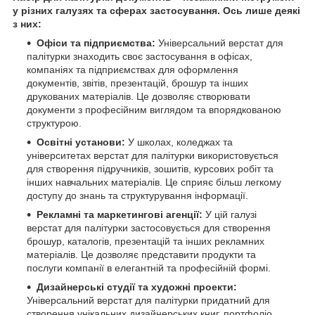
у різних галузях та сферах застосування. Ось лише деякі
з них:
Офіси та підприємства:
Універсальний верстат для
палітурки знаходить своє застосування в офісах,
компаніях та підприємствах для оформлення
документів, звітів, презентацій, брошур та інших
друкованих матеріалів. Це дозволяє створювати
документи з професійним виглядом та впорядкованою
структурою.
Освітні установи:
У школах, коледжах та
університетах верстат для палітурки використовується
для створення підручників, зошитів, курсових робіт та
інших навчальних матеріалів. Це сприяє більш легкому
доступу до знань та структурування інформації.
Рекламні та маркетингові агенції:
У цій галузі
верстат для палітурки застосовується для створення
брошур, каталогів, презентацій та інших рекламних
матеріалів. Це дозволяє представити продукти та
послуги компанії в елегантній та професійній формі.
Дизайнерські студії та художні проекти:
Універсальний верстат для палітурки придатний для
створення унікальних дизайнерських книг, портфоліо,