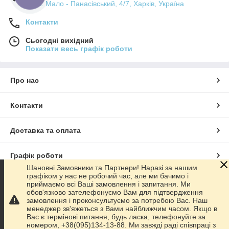
пров. Мало - Панасівський, 4/7, Харків, Україна
Контакти
Сьогодні вихідний
Показати весь графік роботи
Про нас
Контакти
Доставка та оплата
Графік роботи
Шановні Замовники та Партнери! Наразі за нашим
графіком у нас не робочий час, але ми бачимо і
Повна версія сайту
приймаємо всі Ваші замовлення і запитання. Ми
обов'язково зателефонуємо Вам для підтвердження
замовлення і проконсультуємо за потребою Вас. Наш
Сайт створено на маркетплейсі
Prom.ua
менеджер зв'яжеться з Вами найближчим часом. Якщо в
Вас є термінові питання, будь ласка, телефонуйте за
номером, +38(095)134-13-88. Ми завжді раді співпраці з