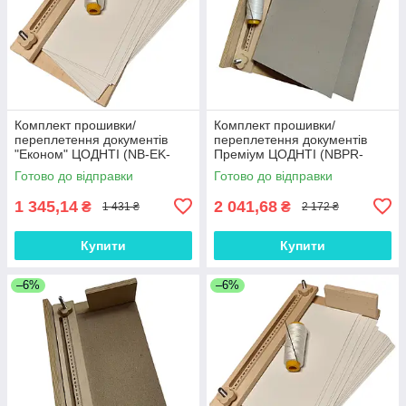
Комплект прошивки/
Комплект прошивки/
переплетення документів
переплетення документів
"Економ" ЦОДНТІ (NB-EK-
Преміум ЦОДНТІ (NBPR-
CPU+20KMM/HE-А4+KN2)
МС-2015+10P-О-А4+KN2)
Готово до відправки
Готово до відправки
1 345,14
2 041,68
₴
₴
1 431 ₴
2 172 ₴
Купити
Купити
–6%
–6%