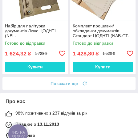
Набір для палітурки
Комплект прошивки/
документів Люкс ЦОДНТІ
обкладинки документів
(NBL-
Стандарт ЦОДНТІ (NАB-СТ-
МС-2015/CPU+20KPL+KN3)
CPU+20KPL-А4+KN-2)
Готово до відправки
Готово до відправки
1 624,32
1 428,80
₴
₴
1 728 ₴
1 520 ₴
Купити
Купити
Показати ще
Про нас
98% позитивних з 237 відгуків за рік
Працює з 13.11.2013
КНОПКА
м. Харків
ЗВ'ЯЗКУ