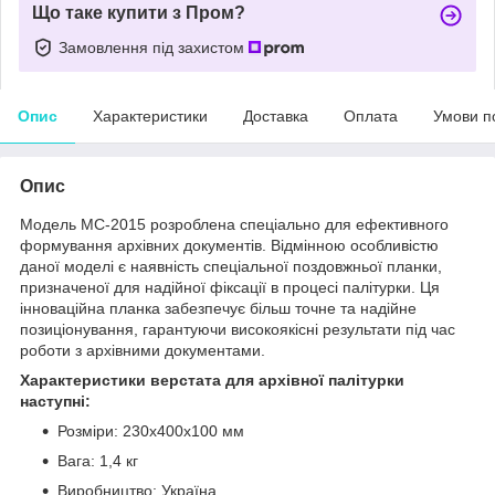
Що таке купити з Пром?
Замовлення під захистом
Опис
Характеристики
Доставка
Оплата
Умови п
Опис
Модель МС-2015 розроблена спеціально для ефективного
формування архівних документів. Відмінною особливістю
даної моделі є наявність спеціальної поздовжньої планки,
призначеної для надійної фіксації в процесі палітурки. Ця
інноваційна планка забезпечує більш точне та надійне
позиціонування, гарантуючи високоякісні результати під час
роботи з архівними документами.
Характеристики верстата для архівної палітурки
наступні:
Розміри: 230x400x100 мм
Вага: 1,4 кг
Виробництво: Україна