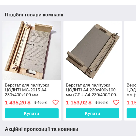
Подібні товари компанії
Верстат для палітурки
Верстат для палітурки
Верс
ЦОДНТІ МС-2015 А4
ЦОДНТІ А4 230x400x100
ЦОД
230x400x100 мм
мм (CPU-А4-230/400/100-
мм (
(МС-2015/CPU-А4-
3)
1)
1 435,20
1 153,92
1 1
₴
₴
1 495 ₴
1 202 ₴
230/400/5)
Купити
Купити
Акційні пропозиції та новинки