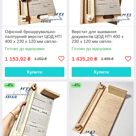
Офісний брошурувально-
Верстат для зшивання
палітурний верстат ЦОД НТІ
документів ЦОД НТІ 400 х
400 х 230 х 120 мм світло-
230 х 120 мм світло-
коричневий СП - 80
коричневий МС-2015
Готово до відправки
Готово до відправки
1 153,92
1 435,20
₴
₴
1 202 ₴
1 495 ₴
Купити
Купити
–4%
–4%