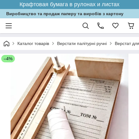
Крафтовая бумага в рулонах и листах
Виробництво та продаж паперу та виробів з картону
Каталог товарів
Верстати палітурні ручні
Верстат дл
–4%