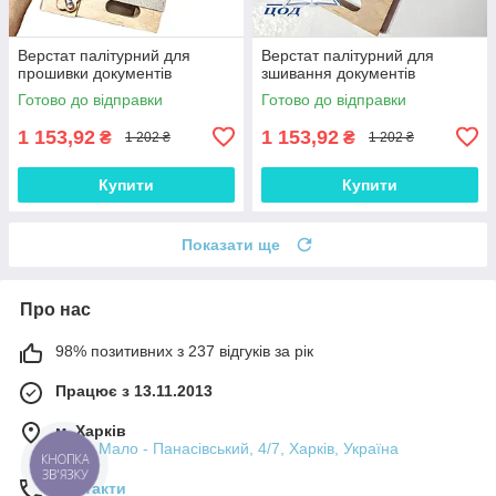
Верстат палітурний для
Верстат палітурний для
прошивки документів
зшивання документів
Готово до відправки
Готово до відправки
1 153,92
1 153,92
₴
₴
1 202 ₴
1 202 ₴
Купити
Купити
Показати ще
Про нас
98% позитивних з 237 відгуків за рік
Працює з 13.11.2013
м. Харків
пров. Мало - Панасівський, 4/7, Харків, Україна
КНОПКА
ЗВ'ЯЗКУ
Контакти