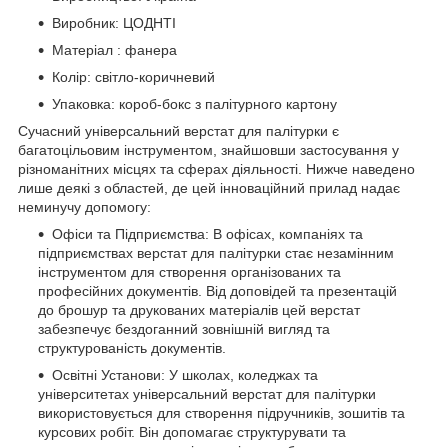
Виробник: ЦОДНТІ
Матеріал : фанера
Колір: світло-коричневий
Упаковка: короб-бокс з палітурного картону
Сучасний універсальний верстат для палітурки є
багатоцільовим інструментом, знайшовши застосування у
різноманітних місцях та сферах діяльності. Нижче наведено
лише деякі з областей, де цей інноваційний прилад надає
неминучу допомогу:
Офіси та Підприємства: В офісах, компаніях та
підприємствах верстат для палітурки стає незамінним
інструментом для створення організованих та
професійних документів. Від доповідей та презентацій
до брошур та друкованих матеріалів цей верстат
забезпечує бездоганний зовнішній вигляд та
структурованість документів.
Освітні Установи: У школах, коледжах та
університетах універсальний верстат для палітурки
використовується для створення підручників, зошитів та
курсових робіт. Він допомагає структурувати та