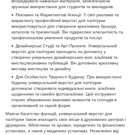
впорядкувати навчальні матеріали, забезпечуючи
зручніше використання для студентів та викладачів.
Рекламні та Маркетингові Агенції: У світі реклами та
маркетингу професійний верстат для палітурки
використовується для створення креативних брошур,
каталогів та презентацій. Він підкреслює елегантність та
професіоналізм уявлення продуктів та послуг.
Дизайнерські Студії та Арт-Проекти: Універсальний
верстат для палітурки приходить на допомогу у
створенні унікальних дизайнерських книг, альбомів та
мистецтвознавчих публікацій. Він доповнює креативну
виставу мистецтва та дизайну.
Для Особистого Творчості Будинку: При використанні
будинку універсальний верстат для палітурки
допомагає створювати індивідуальні книги, альбоми,
щоденники та сімейні фотоальбоми. Цей інструмент
сприяє збереженню важливих моментів та спогадів в
організованій та гарній формі.
Маючи багатство функцій, універсальний верстат для
палітурки також знаходить своє місце в друкованих центрах і
друкарнях, бібліотеках та архівах, юридичних та фінансових
установах, а також у медичних установах. Незалежно від