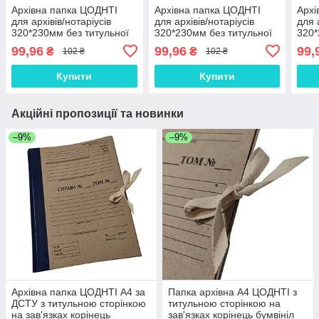
Архівна папка ЦОДНТІ
Архівна папка ЦОДНТІ
Архі
для архівів/нотаріусів
для архівів/нотаріусів
для 
320*230мм без титульної
320*230мм без титульної
320*
сторінки на зав'язках,
сторінки на зав'язках,
стор
99,96
99,96
99,
₴
₴
102 ₴
102 ₴
корінець 20 мм
корінець 30 мм
корі
Купити
Купити
Акційні пропозиції та новинки
–9%
–9%
Архівна папка ЦОДНТІ А4 за
Папка архівна А4 ЦОДНТІ з
ДСТУ з титульною сторінкою
титульною сторінкою на
на зав'язках корінець
зав'язках корінець бумвініл