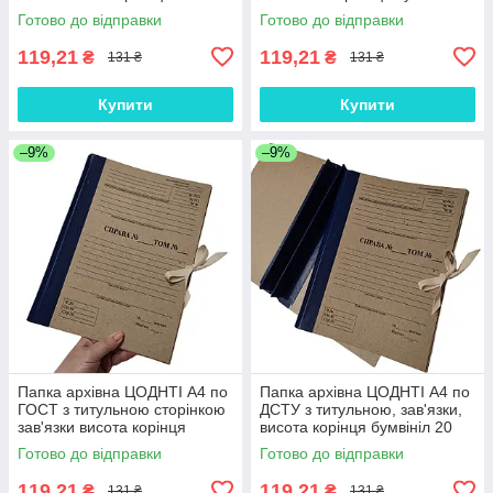
бумвініл 20мм
20 мм
Готово до відправки
Готово до відправки
119,21
119,21
₴
₴
131 ₴
131 ₴
Купити
Купити
–9%
–9%
Папка архівна ЦОДНТІ А4 по
Папка архівна ЦОДНТІ А4 по
ГОСТ з титульною сторінкою
ДСТУ з титульною, зав'язки,
зав'язки висота корінця
висота корінця бумвініл 20
бумвініл 30 мм
мм
Готово до відправки
Готово до відправки
119,21
119,21
₴
₴
131 ₴
131 ₴