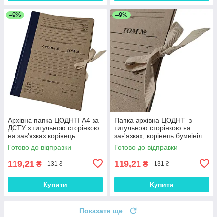
–9%
–9%
Архівна папка ЦОДНТІ А4 за
Папка архівна ЦОДНТІ з
ДСТУ з титульною сторінкою
титульною сторінкою на
на зав'язках корінець
зав'язках, корінець бумвініл
бумвініл 30 мм
230x320x30 мм
Готово до відправки
Готово до відправки
119,21
119,21
₴
₴
131 ₴
131 ₴
Купити
Купити
Показати ще