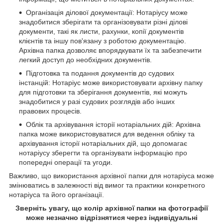
Організація ділової документації: Нотаріусу може
знадобитися зберігати та організовувати різні ділові
документи, такі як листи, рахунки, копії документів
клієнтів та іншу пов'язану з роботою документацію.
Архівна папка дозволяє впорядкувати їх та забезпечити
легкий доступ до необхідних документів.
Підготовка та подання документів до судових
інстанцій: Нотаріус може використовувати архівну папку
для підготовки та зберігання документів, які можуть
знадобитися у разі судових розглядів або інших
правових процесів.
Облік та архівування історії нотаріальних дій: Архівна
папка може використовуватися для ведення обліку та
архівування історії нотаріальних дій, що допомагає
нотаріусу зберегти та організувати інформацію про
попередні операції та угоди.
Важливо, що використання архівної папки для нотаріуса може
змінюватись в залежності від вимог та практики конкретного
нотаріуса та його організації.
Зверніть увагу, що колір архівної папки на фотографії
може незначно відрізнятися через індивідуальні