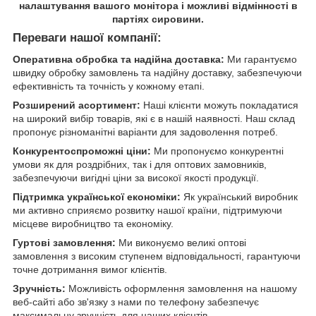
налаштування вашого монітора і можливі відмінності в
партіях сировини.
Переваги нашої компанії:
Оперативна обробка та надійна доставка:
Ми гарантуємо
швидку обробку замовлень та надійну доставку, забезпечуючи
ефективність та точність у кожному етапі.
Розширений асортимент:
Наші клієнти можуть покладатися
на широкий вибір товарів, які є в нашій наявності. Наш склад
пропонує різноманітні варіанти для задоволення потреб.
Конкурентоспроможні ціни:
Ми пропонуємо конкурентні
умови як для роздрібних, так і для оптових замовників,
забезпечуючи вигідні ціни за високої якості продукції.
Підтримка української економіки:
Як український виробник
ми активно сприяємо розвитку нашої країни, підтримуючи
місцеве виробництво та економіку.
Гуртові замовлення:
Ми виконуємо великі оптові
замовлення з високим ступенем відповідальності, гарантуючи
точне дотримання вимог клієнтів.
Зручність:
Можливість оформлення замовлення на нашому
веб-сайті або зв'язку з нами по телефону забезпечує
максимальну зручність для наших клієнтів.