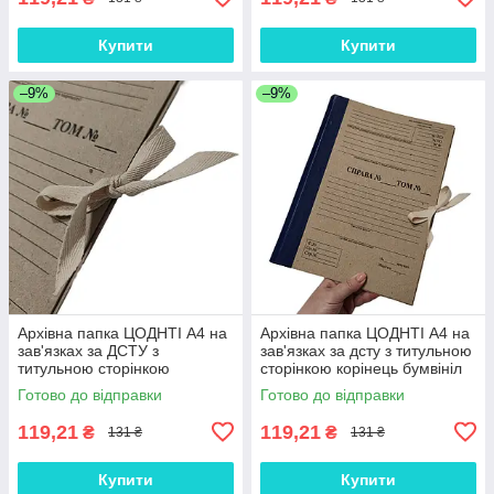
Купити
Купити
–9%
–9%
Архівна папка ЦОДНТІ А4 на
Архівна папка ЦОДНТІ А4 на
зав'язках за ДСТУ з
зав'язках за дсту з титульною
титульною сторінкою
сторінкою корінець бумвініл
корінець бумвініл 30 мм
20мм
Готово до відправки
Готово до відправки
119,21
119,21
₴
₴
131 ₴
131 ₴
Купити
Купити