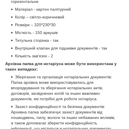
горизонтальне
Матеріал - картон палітурний
Колір – світло-коричневий
Розміри – 320*230*30
Місткість - 150 аркушів
Титульна сторінка - так
Внутрішній клапан для підшивки документів - так
Кількість зав'язок - 2
Архівна папка для нотаріуса може бути використана у
таких випадках:
Зберігання та організація нотаріальних документів:
Папка архівна може використовуватись для
впорядкування та зберігання нотаріальних актів,
договорів, засвідчених копій та інших важливих
документів, які потрібні для роботи нотаріуса.
Захист конфіденційності та безпека документів:
Архивна папка забезпечує захист документів від
пошкоджень, пилу, вологи та інших небажаних впливів,
а також допомагає зберегти конфіденційність
інформації, що міститься в нотаріальних документах.