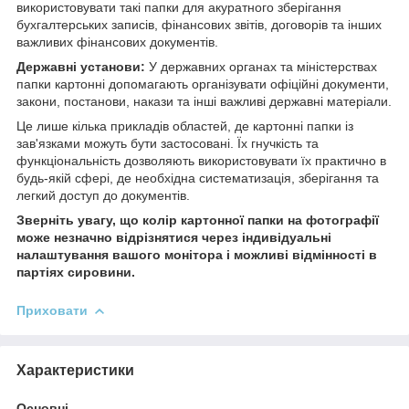
використовувати такі папки для акуратного зберігання
бухгалтерських записів, фінансових звітів, договорів та інших
важливих фінансових документів.
Державні установи:
У державних органах та міністерствах
папки картонні допомагають організувати офіційні документи,
закони, постанови, накази та інші важливі державні матеріали.
Це лише кілька прикладів областей, де картонні папки із
зав'язками можуть бути застосовані. Їх гнучкість та
функціональність дозволяють використовувати їх практично в
будь-якій сфері, де необхідна систематизація, зберігання та
легкий доступ до документів.
Зверніть увагу, що колір картонної папки на фотографії
може незначно відрізнятися через індивідуальні
налаштування вашого монітора і можливі відмінності в
партіях сировини.
Приховати
Характеристики
Основні