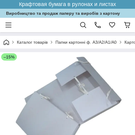
Крафтовая бумага в рулонах и листах
Виробництво та продаж паперу та виробів з картону
Каталог товарів
Папки картонні ф. А3/А2/А1/А0
Карто
–15%