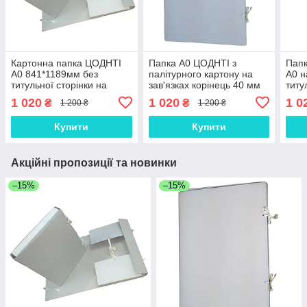
Картонна папка ЦОДНТІ
Папка А0 ЦОДНТІ з
Папк
А0 841*1189мм без
палітурного картону на
А0 н
титульної сторінки на
зав'язках корінець 40 мм
титу
зав'язках, корінець 40 мм
841
1 020
1 020
1 0
₴
₴
1 200 ₴
1 200 ₴
Кор
Купити
Купити
Акційні пропозиції та новинки
–15%
–15%