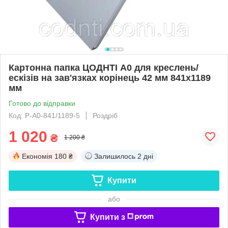
Картонна папка ЦОДНТІ А0 для креслень/
ескізів на зав'язках корінець 42 мм 841х1189
мм
Готово до відправки
Код: P-А0-841/1189-5
Роздріб
1 020
₴
1 200 ₴
Економія
180 ₴
Залишилось
2 дні
Купити
або
Купити з