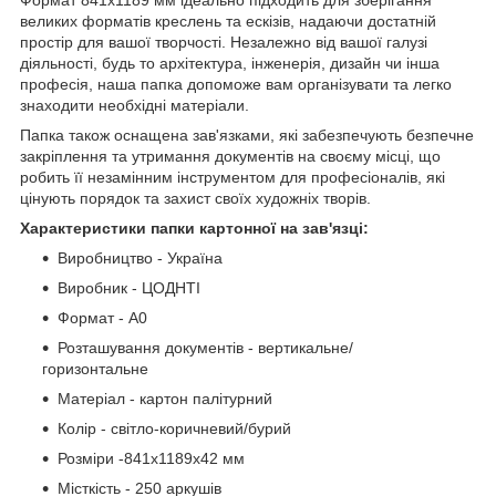
великих форматів креслень та ескізів, надаючи достатній
простір для вашої творчості. Незалежно від вашої галузі
діяльності, будь то архітектура, інженерія, дизайн чи інша
професія, наша папка допоможе вам організувати та легко
знаходити необхідні матеріали.
Папка також оснащена зав'язками, які забезпечують безпечне
закріплення та утримання документів на своєму місці, що
робить її незамінним інструментом для професіоналів, які
цінують порядок та захист своїх художніх творів.
Характеристики папки картонної на зав'язці:
Виробництво - Україна
Виробник - ЦОДНТІ
Формат - А0
Розташування документів - вертикальне/
горизонтальне
Матеріал - картон палітурний
Колір - світло-коричневий/бурий
Розміри -841x1189x42 мм
Місткість - 250 аркушів