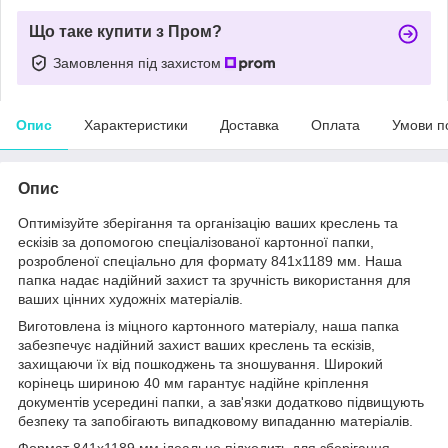
Що таке купити з Пром?
Замовлення під захистом
Опис
Характеристики
Доставка
Оплата
Умови п
Опис
Оптимізуйте зберігання та організацію ваших креслень та
ескізів за допомогою спеціалізованої картонної папки,
розробленої спеціально для формату 841x1189 мм. Наша
папка надає надійний захист та зручність використання для
ваших цінних художніх матеріалів.
Виготовлена із міцного картонного матеріалу, наша папка
забезпечує надійний захист ваших креслень та ескізів,
захищаючи їх від пошкоджень та зношування. Широкий
корінець шириною 40 мм гарантує надійне кріплення
документів усередині папки, а зав'язки додатково підвищують
безпеку та запобігають випадковому випаданню матеріалів.
Формат 841x1189 мм ідеально підходить для зберігання