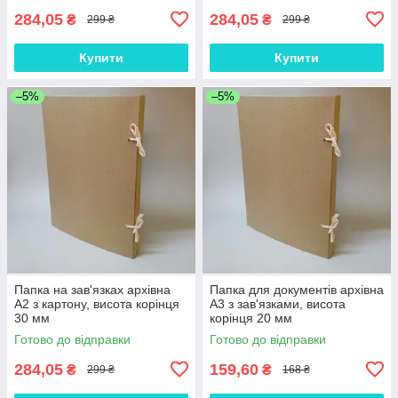
284,05
284,05
₴
₴
299 ₴
299 ₴
Купити
Купити
–5%
–5%
Папка на зав'язках архівна
Папка для документів архівна
А2 з картону, висота корінця
А3 з зав'язками, висота
30 мм
корінця 20 мм
Готово до відправки
Готово до відправки
284,05
159,60
₴
₴
299 ₴
168 ₴