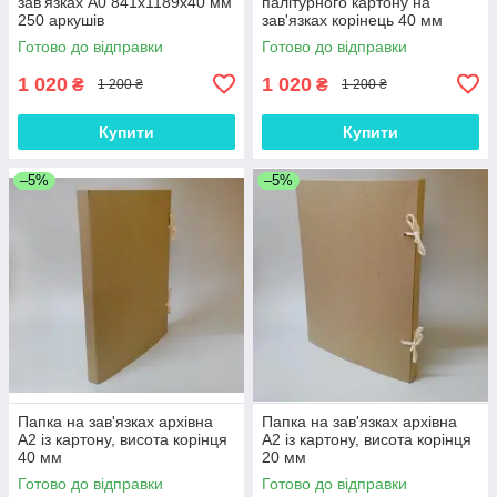
зав'язках А0 841х1189х40 мм
палітурного картону на
250 аркушів
зав'язках корінець 40 мм
Готово до відправки
Готово до відправки
1 020
1 020
₴
₴
1 200 ₴
1 200 ₴
Купити
Купити
–5%
–5%
Папка на зав'язках архівна
Папка на зав'язках архівна
А2 із картону, висота корінця
А2 із картону, висота корінця
40 мм
20 мм
Готово до відправки
Готово до відправки