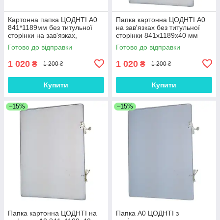
Картонна папка ЦОДНТІ А0
Папка картонна ЦОДНТІ А0
841*1189мм без титульної
на зав'язках без титульної
сторінки на зав'язках,
сторінки 841х1189х40 мм
корінець 40 мм
Коричневий
Готово до відправки
Готово до відправки
1 020
1 020
₴
₴
1 200 ₴
1 200 ₴
Купити
Купити
–15%
–15%
Папка картонна ЦОДНТІ на
Папка А0 ЦОДНТІ з