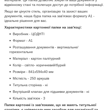
відмінному стані та полегшує доступ до потрібної інформації.
Якщо ви цінуєте стиль, організацію та захист ваших
документів, наша бура папка на зав'язках формату А1 -
ідеальне рішення для вас.
Характеристики картонної папки на зав'язці:
Виробник - ЦОДНТІ
Формат - А1
Розташування документів - вертикальне/
горизонтальне
Матеріал - картон палітурний
Колір - світло- коричневий/бурий
Розміри - 841х594х40 мм
Місткість - 250 аркушів
Титульна сторінка - ні
Внутрішній клапан для підшивки документів - ні
Кількість зав'язок - 3
Папки картонні із зав'язками, що не мають титульної
сторінки, є універсальним засобом для організації та