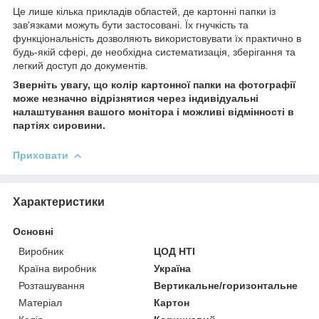
Це лише кілька прикладів областей, де картонні папки із
зав'язками можуть бути застосовані. Їх гнучкість та
функціональність дозволяють використовувати їх практично в
будь-якій сфері, де необхідна систематизація, зберігання та
легкий доступ до документів.
Зверніть увагу, що колір картонної папки на фотографії
може незначно відрізнятися через індивідуальні
налаштування вашого монітора і можливі відмінності в
партіях сировини.
Приховати
Характеристики
Основні
Виробник
ЦОД НТІ
Країна виробник
Україна
Розташування
Вертикальне/горизонтальне
Матеріал
Картон