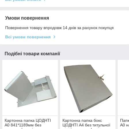
Умови повернення
Повернення товару впродовж 14 днів за рахунок покупця
Всі умови повернення
Подібні товари компанії
Картонна папка ЦОДНТІ
Картонна папка бокс
Папк
А0 841*1189мм без
ЦОДНТІ А4 без титульної
А0 н