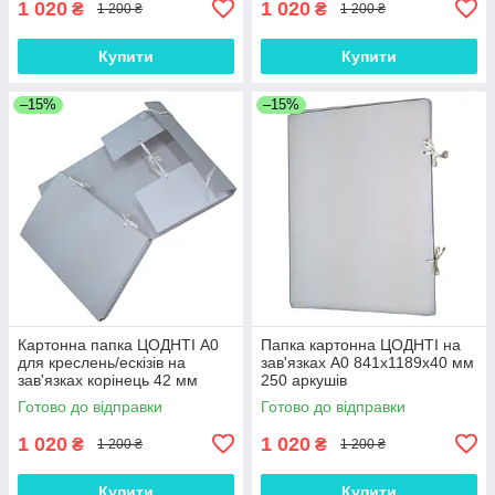
1 020
1 020
₴
₴
1 200 ₴
1 200 ₴
Купити
Купити
–15%
–15%
Картонна папка ЦОДНТІ А0
Папка картонна ЦОДНТІ на
для креслень/ескізів на
зав'язках А0 841х1189х40 мм
зав'язках корінець 42 мм
250 аркушів
841х1189 мм
Готово до відправки
Готово до відправки
1 020
1 020
₴
₴
1 200 ₴
1 200 ₴
Купити
Купити