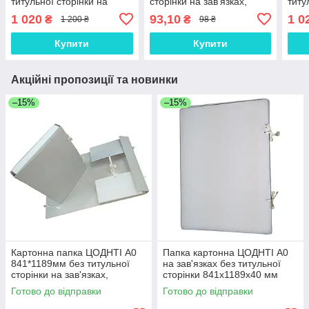
титульної сторінки на
сторінки на зав'язках,
титу
зав'язках, корінець 40 мм
горизонтальна корінець
841
1 020
93,10
1 0
₴
₴
1 200 ₴
98 ₴
100 мм
Кор
Купити
Купити
Акційні пропозиції та новинки
–15%
–15%
Картонна папка ЦОДНТІ А0
Папка картонна ЦОДНТІ А0
841*1189мм без титульної
на зав'язках без титульної
сторінки на зав'язках,
сторінки 841х1189х40 мм
корінець 40 мм
Коричневий
Готово до відправки
Готово до відправки