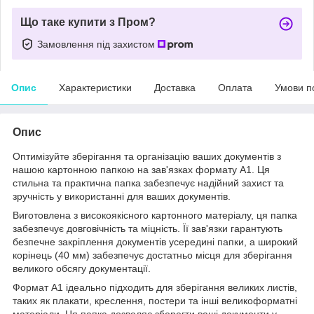
Що таке купити з Пром?
Замовлення під захистом
Опис
Характеристики
Доставка
Оплата
Умови п
Опис
Оптимізуйте зберігання та організацію ваших документів з
нашою картонною папкою на зав'язках формату А1. Ця
стильна та практична папка забезпечує надійний захист та
зручність у використанні для ваших документів.
Виготовлена з високоякісного картонного матеріалу, ця папка
забезпечує довговічність та міцність. Її зав'язки гарантують
безпечне закріплення документів усередині папки, а широкий
корінець (40 мм) забезпечує достатньо місця для зберігання
великого обсягу документації.
Формат А1 ідеально підходить для зберігання великих листів,
таких як плакати, креслення, постери та інші великоформатні
матеріали. Ця папка дозволяє зберегти ваші документи у