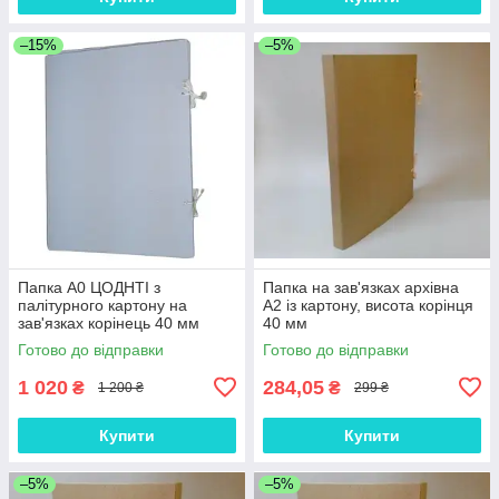
–15%
–5%
Папка А0 ЦОДНТІ з
Папка на зав'язках архівна
палітурного картону на
А2 із картону, висота корінця
зав'язках корінець 40 мм
40 мм
Готово до відправки
Готово до відправки
1 020
284,05
₴
₴
1 200 ₴
299 ₴
Купити
Купити
–5%
–5%