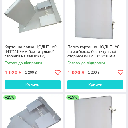
Картонна папка ЦОДНТІ А0
Папка картонна ЦОДНТІ А0
841*1189мм без титульної
на зав'язках без титульної
сторінки на зав'язках,
сторінки 841х1189х40 мм
корінець 40 мм
Коричневий
Готово до відправки
Готово до відправки
1 020
1 020
₴
₴
1 200 ₴
1 200 ₴
Купити
Купити
–15%
–15%