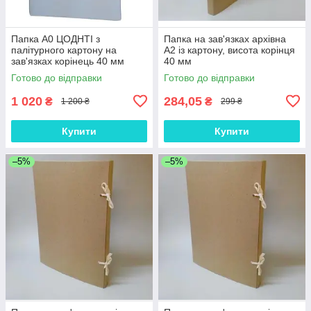
Папка А0 ЦОДНТІ з
Папка на зав'язках архівна
палітурного картону на
А2 із картону, висота корінця
зав'язках корінець 40 мм
40 мм
Готово до відправки
Готово до відправки
1 020
284,05
₴
₴
1 200 ₴
299 ₴
Купити
Купити
–5%
–5%