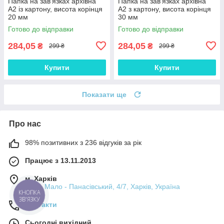
Папка на зав'язках архівна
Папка на зав'язках архівна
А2 із картону, висота корінця
А2 з картону, висота корінця
20 мм
30 мм
Готово до відправки
Готово до відправки
284,05
284,05
₴
₴
299 ₴
299 ₴
Купити
Купити
Показати ще
Про нас
98% позитивних з 236 відгуків за рік
Працює з 13.11.2013
м. Харків
пров. Мало - Панасівський, 4/7, Харків, Україна
КНОПКА
ЗВ'ЯЗКУ
Контакти
Сьогодні вихідний