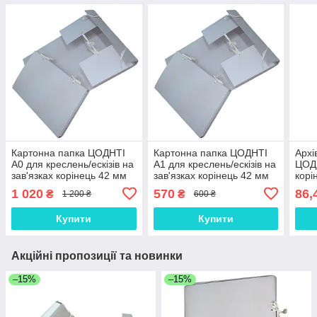
Картонна папка ЦОДНТІ
Картонна папка ЦОДНТІ
Архі
А0 для креслень/ескізів на
А1 для креслень/ескізів на
ЦОД
зав'язках корінець 42 мм
зав'язках корінець 42 мм
корі
841х1189 мм
841х594 мм
без 
1 020
570
86,
₴
₴
1 200 ₴
600 ₴
зав'
Купити
Купити
Акційні пропозиції та новинки
–15%
–15%