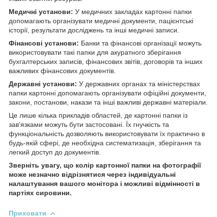
Медичні установи:
У медичних закладах картонні папки
допомагають організувати медичні документи, пацієнтські
історії, результати досліджень та інші медичні записи.
Фінансові установи:
Банки та фінансові організації можуть
використовувати такі папки для акуратного зберігання
бухгалтерських записів, фінансових звітів, договорів та інших
важливих фінансових документів.
Державні установи:
У державних органах та міністерствах
папки картонні допомагають організувати офіційні документи,
закони, постанови, накази та інші важливі державні матеріали.
Це лише кілька прикладів областей, де картонні папки із
зав'язками можуть бути застосовані. Їх гнучкість та
функціональність дозволяють використовувати їх практично в
будь-якій сфері, де необхідна систематизація, зберігання та
легкий доступ до документів.
Зверніть увагу, що колір картонної папки на фотографії
може незначно відрізнятися через індивідуальні
налаштування вашого монітора і можливі відмінності в
партіях сировини.
Приховати