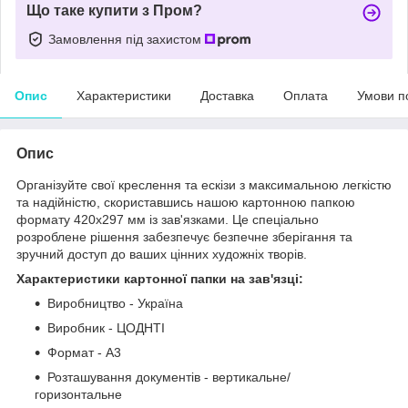
Що таке купити з Пром?
Замовлення під захистом
Опис
Характеристики
Доставка
Оплата
Умови п
Опис
Організуйте свої креслення та ескізи з максимальною легкістю
та надійністю, скориставшись нашою картонною папкою
формату 420x297 мм із зав'язками. Це спеціально
розроблене рішення забезпечує безпечне зберігання та
зручний доступ до ваших цінних художніх творів.
Характеристики картонної папки на зав'язці:
Виробництво - Україна
Виробник - ЦОДНТІ
Формат - А3
Розташування документів - вертикальне/
горизонтальне