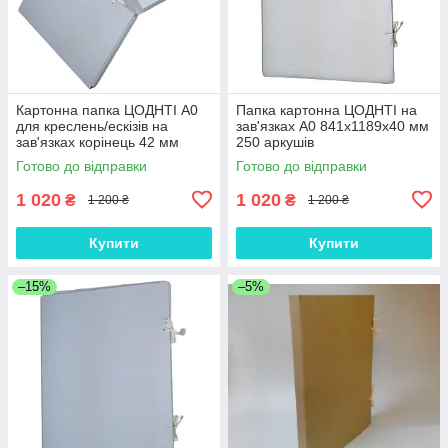
Картонна папка ЦОДНТІ А0
Папка картонна ЦОДНТІ на
для креслень/ескізів на
зав'язках А0 841х1189х40 мм
зав'язках корінець 42 мм
250 аркушів
841х1189 мм
Готово до відправки
Готово до відправки
1 020
1 020
₴
₴
1 200 ₴
1 200 ₴
Купити
Купити
–15%
–5%