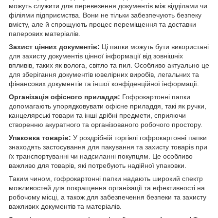
можуть служити для перевезення документів між відділами чи
філіями підприємства. Вони не тільки забезпечують безпеку
вмісту, але й спрощують процес переміщення та доставки
паперових матеріалів.
Захист цінних документів:
Ці папки можуть бути використані
для захисту документів цінної інформації від зовнішніх
впливів, таких як волога, світло та пил. Особливо актуально це
для зберігання документів ювелірних виробів, легальних та
фінансових документів та іншої конфіденційної інформації.
Організація офісного приладдя:
Гофрокартонні папки
допомагають упорядковувати офісне приладдя, такі як ручки,
канцелярські товари та інші дрібні предмети, сприяючи
створенню акуратного та організованого робочого простору.
Упаковка товарів:
У роздрібній торгівлі гофрокартонні папки
знаходять застосування для пакування та захисту товарів при
їх транспортуванні чи надсиланні покупцям. Це особливо
важливо для товарів, які потребують надійної упаковки.
Таким чином, гофрокартонні папки надають широкий спектр
можливостей для покращення організації та ефективності на
робочому місці, а також для забезпечення безпеки та захисту
важливих документів та матеріалів.