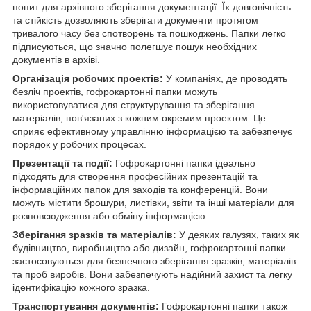
попит для архівного зберігання документації. Їх довговічність
та стійкість дозволяють зберігати документи протягом
тривалого часу без спотворень та пошкоджень. Папки легко
підписуються, що значно полегшує пошук необхідних
документів в архіві.
Організація робочих проектів:
У компаніях, де проводять
безліч проектів, гофрокартонні папки можуть
використовуватися для структурування та зберігання
матеріалів, пов'язаних з кожним окремим проектом. Це
сприяє ефективному управлінню інформацією та забезпечує
порядок у робочих процесах.
Презентації та події:
Гофрокартонні папки ідеально
підходять для створення професійних презентацій та
інформаційних папок для заходів та конференцій. Вони
можуть містити брошури, листівки, звіти та інші матеріали для
розповсюдження або обміну інформацією.
Зберігання зразків та матеріалів:
У деяких галузях, таких як
будівництво, виробництво або дизайн, гофрокартонні папки
застосовуються для безпечного зберігання зразків, матеріалів
та проб виробів. Вони забезпечують надійний захист та легку
ідентифікацію кожного зразка.
Транспортування документів:
Гофрокартонні папки також