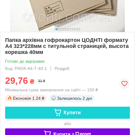
Папка архівна гофрокартон ЦОДНТІ формату
А4 323*228мм с титульной страницей, высота
корешка 40мм
Готово до відправки
Код: PАGК-А4-Т-40-1
Роздріб
29,76
₴
31 ₴
Мінімальна сума замовлення на сайті — 150 ₴
Економія
1.24 ₴
Залишилось
2 дні
Купити
або
Купити з