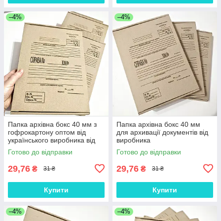
–4%
–4%
Папка архівна бокс 40 мм з
Папка архівна бокс 40 мм
гофрокартону оптом від
для архивації документів від
українського виробника від
виробника
50 шт.
Готово до відправки
Готово до відправки
29,76
29,76
₴
₴
31 ₴
31 ₴
Купити
Купити
–4%
–4%