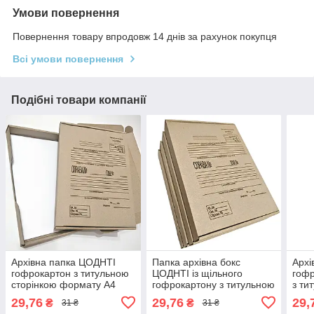
Умови повернення
Повернення товару впродовж 14 днів за рахунок покупця
Всі умови повернення
Подібні товари компанії
Архівна папка ЦОДНТІ
Папка архівна бокс
Архі
гофрокартон з титульною
ЦОДНТІ із щільного
гофр
сторінкою формату А4
гофрокартону з титульною
з ти
323х228мм корінець 40
сторінкою, формату А4
висо
29,76
29,76
29,
₴
₴
31 ₴
31 ₴
мм
323*228мм, корінець 40