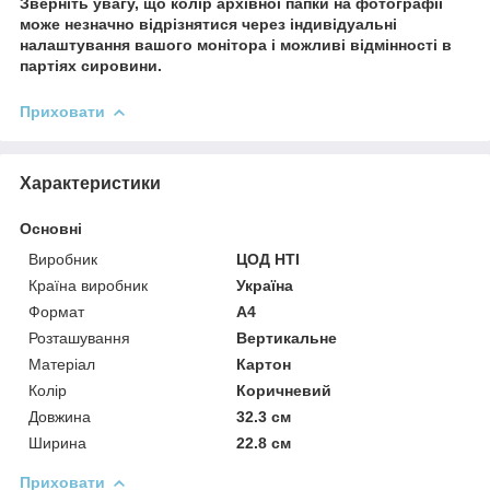
Зверніть увагу, що колір архівної папки на фотографії
може незначно відрізнятися через індивідуальні
налаштування вашого монітора і можливі відмінності в
партіях сировини.
Приховати
Характеристики
Основні
Виробник
ЦОД НТІ
Країна виробник
Україна
Формат
A4
Розташування
Вертикальне
Матеріал
Картон
Колір
Коричневий
Довжина
32.3 см
Ширина
22.8 см
Приховати