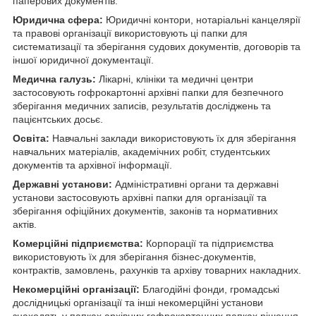
паперових документів.
Юридична сфера:
Юридичні контори, нотаріальні канцелярії
та правові організації використовують ці папки для
систематизації та зберігання судових документів, договорів та
іншої юридичної документації.
Медична галузь:
Лікарні, клініки та медичні центри
застосовують гофрокартонні архівні папки для безпечного
зберігання медичних записів, результатів досліджень та
пацієнтських досьє.
Освіта:
Навчальні заклади використовують їх для зберігання
навчальних матеріалів, академічних робіт, студентських
документів та архівної інформації.
Державні установи:
Адміністративні органи та державні
установи застосовують архівні папки для організації та
зберігання офіційних документів, законів та нормативних
актів.
Комерційні підприємства:
Корпорації та підприємства
використовують їх для зберігання бізнес-документів,
контрактів, замовлень, рахунків та архіву товарних накладних.
Некомерційні організації:
Благодійні фонди, громадські
дослідницькі організації та інші некомерційні установи
знаходять у папках архівних гофрокартонних папках рішення