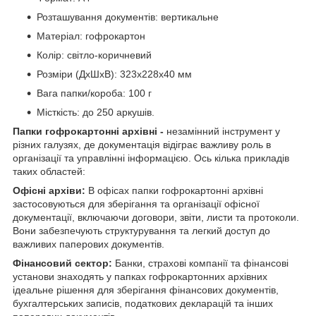
Розташування документів: вертикальне
Матеріал: гофрокартон
Колір: світло-коричневий
Розміри (ДxШxВ): 323x228x40 мм
Вага папки/короба: 100 г
Місткість: до 250 аркушів.
Папки гофрокартонні архівні -
незамінний інструмент у
різних галузях, де документація відіграє важливу роль в
організації та управлінні інформацією. Ось кілька прикладів
таких областей:
Офісні архіви:
В офісах папки гофрокартонні архівні
застосовуються для зберігання та організації офісної
документації, включаючи договори, звіти, листи та протоколи.
Вони забезпечують структурування та легкий доступ до
важливих паперових документів.
Фінансовий сектор:
Банки, страхові компанії та фінансові
установи знаходять у папках гофрокартонних архівних
ідеальне рішення для зберігання фінансових документів,
бухгалтерських записів, податкових декларацій та інших