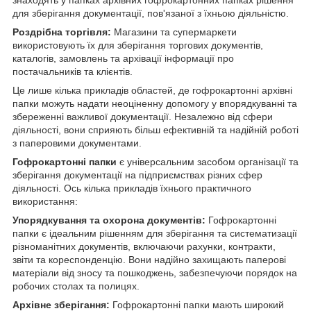
для зберігання документації, пов'язаної з їхньою діяльністю.
Роздрібна торгівля:
Магазини та супермаркети
використовують їх для зберігання торгових документів,
каталогів, замовлень та архівації інформації про
постачальників та клієнтів.
Це лише кілька прикладів областей, де гофрокартонні архівні
папки можуть надати неоціненну допомогу у впорядкуванні та
збереженні важливої документації. Незалежно від сфери
діяльності, вони сприяють більш ефективній та надійній роботі
з паперовими документами.
Гофрокартонні папки
є універсальним засобом організації та
зберігання документації на підприємствах різних сфер
діяльності. Ось кілька прикладів їхнього практичного
використання:
Упорядкування та охорона документів:
Гофрокартонні
папки є ідеальним рішенням для зберігання та систематизації
різноманітних документів, включаючи рахунки, контракти,
звіти та кореспонденцію. Вони надійно захищають паперові
матеріали від зносу та пошкоджень, забезпечуючи порядок на
робочих столах та полицях.
Архівне зберігання:
Гофрокартонні папки мають широкий