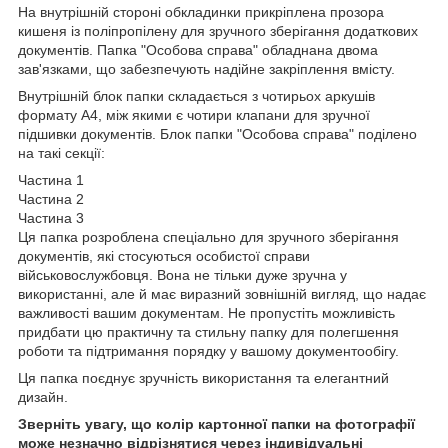
На внутрішній стороні обкладинки прикріплена прозора
кишеня із поліпропілену для зручного зберігання додаткових
документів. Папка "Особова справа" обладнана двома
зав'язками, що забезпечують надійне закріплення вмісту.
Внутрішній блок папки складається з чотирьох аркушів
формату А4, між якими є чотири клапани для зручної
підшивки документів. Блок папки "Особова справа" поділено
на такі секції:
Частина 1
Частина 2
Частина 3
Ця папка розроблена спеціально для зручного зберігання
документів, які стосуються особистої справи
військовослужбовця. Вона не тільки дуже зручна у
використанні, але й має виразний зовнішній вигляд, що надає
важливості вашим документам. Не пропустіть можливість
придбати цю практичну та стильну папку для полегшення
роботи та підтримання порядку у вашому документообігу.
Ця папка поєднує зручність використання та елегантний
дизайн.
Зверніть увагу, що колір картонної папки на фотографії
може незначно відрізнятися через індивідуальні