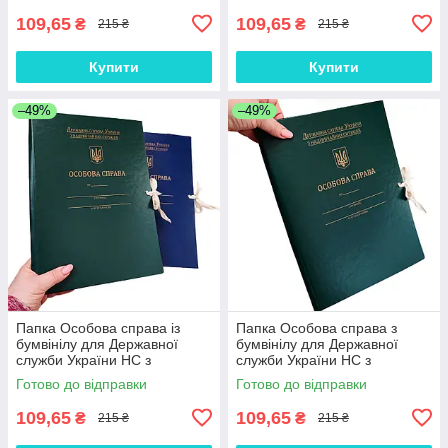
109,65
109,65
₴
₴
215 ₴
215 ₴
Купити
Купити
–49%
–49%
Папка Особова справа із
Папка Особова справа з
бумвінілу для Державної
бумвінілу для Державної
служби України НС з
служби України НС з
тисненням кор. 20мм ф. А4,
тисненням ф. А4 на зав'язках
Готово до відправки
Готово до відправки
зав'язки зелений
зелений кор.20мм
109,65
109,65
₴
₴
215 ₴
215 ₴