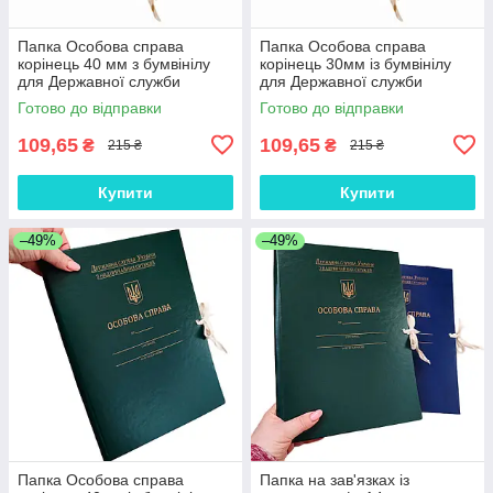
Папка Особова справа
Папка Особова справа
корінець 40 мм з бумвінілу
корінець 30мм із бумвінілу
для Державної служби
для Державної служби
України НС з тисненням ф.
України НС з тисненням ф.
Готово до відправки
Готово до відправки
А4 на зав'язках зелений
А4, зав'язки зелений
109,65
109,65
₴
₴
215 ₴
215 ₴
Купити
Купити
–49%
–49%
Папка Особова справа
Папка на зав'язках із