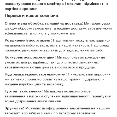
налаштування вашого монітора і можливі відмінності в
партіях сировини.
Переваги нашої компанії:
Оперативна обробка та надійна доставка:
Ми гарантуємо
швидку обробку замовлень та надійну доставку, забезпечуючи
ефективність та точність у кожному етапі.
Розширений асортимент:
Наші клієнти можуть покладатися
на широкий вибір товарів, які є в нашій наявності. Наш склад
пропонує різноманітні варіанти для задоволення потреб.
Конкурентоспроможні ціни:
Ми пропонуємо конкурентні
умови як для роздрібних, так і для оптових замовників,
забезпечуючи вигідні ціни за високої якості продукції.
Підтримка української економіки:
Як український виробник
ми активно сприяємо розвитку нашої країни, підтримуючи
місцеве виробництво та економіку.
Гуртові замовлення:
Ми виконуємо великі оптові
замовлення з високим ступенем відповідальності, гарантуючи
точне дотримання вимог клієнтів.
Зручність:
Можливість оформлення замовлення на нашому
веб-сайті або зв'язку з нами по телефону забезпечує