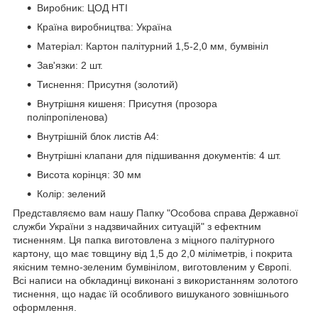
Виробник: ЦОД НТІ
Країна виробництва: Україна
Матеріал: Картон палітурний 1,5-2,0 мм, бумвініл
Зав'язки: 2 шт.
Тиснення: Присутня (золотий)
Внутрішня кишеня: Присутня (прозора
поліпропіленова)
Внутрішній блок листів А4:
Внутрішні клапани для підшивання документів: 4 шт.
Висота корінця: 30 мм
Колір: зелений
Представляємо вам нашу Папку "Особова справа Державної
служби України з надзвичайних ситуацій" з ефектним
тисненням. Ця папка виготовлена з міцного палітурного
картону, що має товщину від 1,5 до 2,0 міліметрів, і покрита
якісним темно-зеленим бумвінілом, виготовленим у Європі.
Всі написи на обкладинці виконані з використанням золотого
тиснення, що надає їй особливого вишуканого зовнішнього
оформлення.