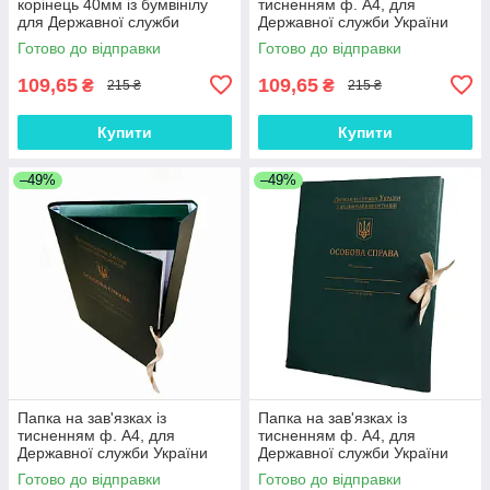
корінець 40мм із бумвінілу
тисненням ф. А4, для
для Державної служби
Державної служби України
України НС з тисненням ф.
НС, корінець 40 мм, бумвініл
Готово до відправки
Готово до відправки
А4, зав'язки зелений
зелений
109,65
109,65
₴
₴
215 ₴
215 ₴
Купити
Купити
–49%
–49%
Папка на зав'язках із
Папка на зав'язках із
тисненням ф. А4, для
тисненням ф. А4, для
Державної служби України
Державної служби України
НС, корінець 30 мм, бумвініл
НС, корінець 20 мм, бумвініл
Готово до відправки
Готово до відправки
зелений
зелений