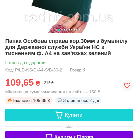
Папка Особова справа кор.30мм з бумвінілу
для Державної служби України НС з
тисненням ф. А4 на зав'язках зелений
Готово до відправки
Код: P/LD-NS/G-А4-S/B-30-2
Роздріб
109,65
₴
215 ₴
Мінімальна сума замовлення на сайті — 150 ₴
Економія
105.35 ₴
Залишилось
2 дні
Купити
або
Купити з