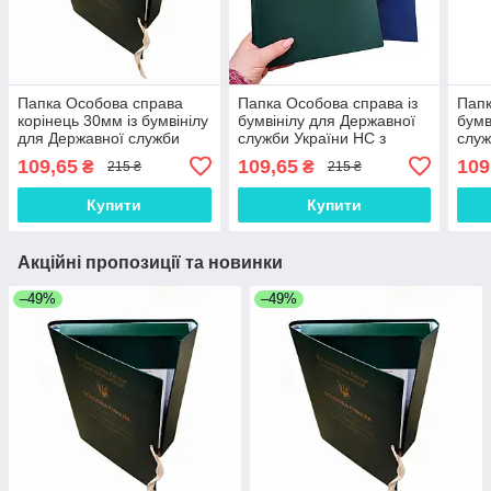
Папка Особова справа
Папка Особова справа із
Папк
корінець 30мм із бумвінілу
бумвінілу для Державної
бумв
для Державної служби
служби України НС з
служ
України НС з тисненням
тисненням кор. 20мм ф.
тисн
109,65
109,65
109
₴
₴
215 ₴
215 ₴
ф. А4, зав'язки зелений
А4, зав'язки зелений
зав'
кор
Купити
Купити
Акційні пропозиції та новинки
–49%
–49%