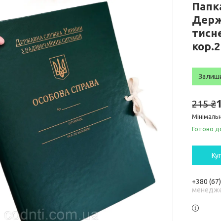
Папка
Держ
тисне
кор.
Залиш
215 ₴
Мінімальн
Готово д
Ку
+380 (67
менедже