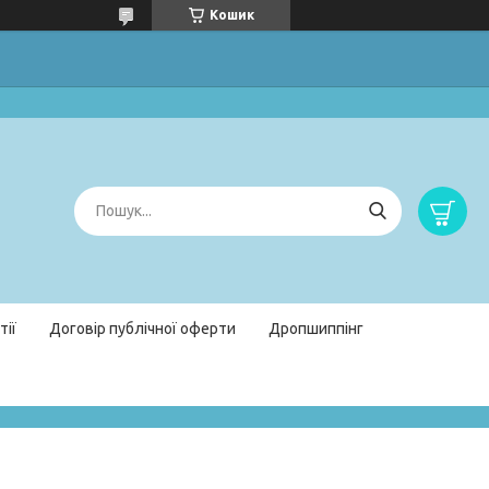
Кошик
тії
Договір публічної оферти
Дропшиппінг