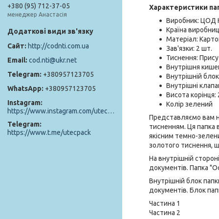
+380 (95) 712-37-05
Характеристики пап
менеджер Анастасія
Виробник: ЦОД 
Країна виробниц
Матеріал: Картон
http://codnti.com.ua
Зав'язки: 2 шт.
Тиснення: Прису
cod.nti@ukr.net
Внутрішня кишен
+380957123705
Внутрішній блок
Внутрішні клапа
+380957123705
Висота корінця:
Instagram
Колір зелений
https://www.instagram.com/utec_pack/
Представляємо вам н
Telegram
тисненням. Ця папка в
https://www.t.me/utecpack
якісним темно-зелени
золотого тиснення, 
На внутрішній сторон
документів. Папка "О
Внутрішній блок папк
документів. Блок папк
Частина 1
Частина 2