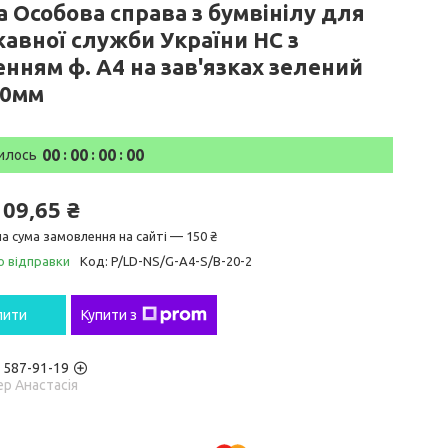
 Особова справа з бумвінілу для
авної служби України НС з
нням ф. А4 на зав'язках зелений
20мм
0
0
0
0
0
0
0
0
илось
109,65 ₴
а сума замовлення на сайті — 150 ₴
о відправки
Код:
P/LD-NS/G-А4-S/B-20-2
пити
Купити з
) 587-91-19
р Анастасія