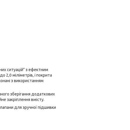
них ситуацій" з ефектним
о 2,0 міліметрів, і покрита
конані з використанням
чного зберігання додаткових
не закріплення вмісту.
клапани для зручної підшивки