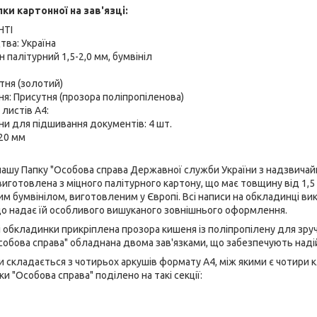
ки картонної на зав'язці:
НТІ
тва: Україна
 палітурний 1,5-2,0 мм, бумвініл
тня (золотий)
я: Присутня (прозора поліпропіленова)
 листів А4:
ни для підшивання документів: 4 шт.
 20 мм
ашу Папку "Особова справа Державної служби України з надзвичай
иготовлена з міцного палітурного картону, що має товщину від 1,5 д
м бумвінілом, виготовленим у Європі. Всі написи на обкладинці ви
що надає їй особливого вишуканого зовнішнього оформлення.
і обкладинки прикріплена прозора кишеня із поліпропілену для зру
собова справа" обладнана двома зав'язками, що забезпечують надій
и складається з чотирьох аркушів формату А4, між якими є чотири 
и "Особова справа" поділено на такі секції: