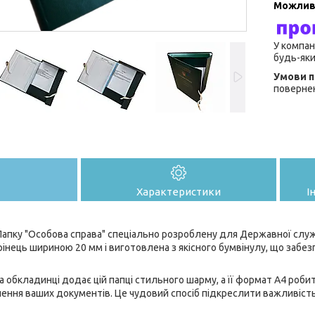
У компан
будь-яки
повернен
Характеристики
І
апку "Особова справа" спеціально розроблену для Державної служ
орінець шириною 20 мм і виготовлена з якісного бумвінулу, що забе
а обкладинці додає цій папці стильного шарму, а її формат А4 роби
ення ваших документів. Це чудовий спосіб підкреслити важливість