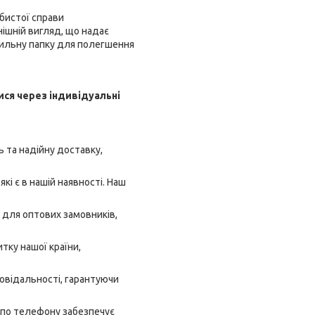
обистої справи
нішній вигляд, що надає
тильну папку для полегшення
ися через індивідуальні
 та надійну доставку,
кі є в нашій наявності. Наш
 для оптових замовників,
тку нашої країни,
овідальності, гарантуючи
 по телефону забезпечує