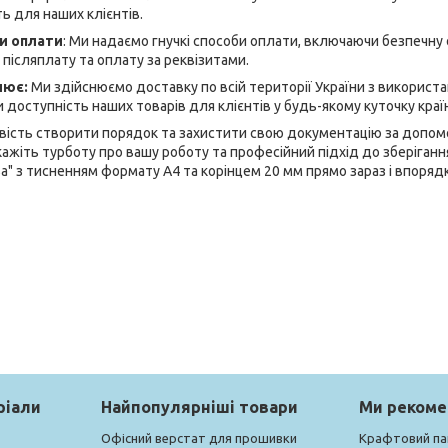
ь для наших клієнтів.
би оплати
: Ми надаємо гнучкі способи оплати, включаючи безпечну
 післяплату та оплату за реквізитами.
лює:
Ми здійснюємо доставку по всій території України з використ
 доступність наших товарів для клієнтів у будь-якому куточку краї
вість створити порядок та захистити свою документацію за допом
кажіть турботу про вашу роботу та професійний підхід до зберіган
а" з тисненням формату А4 та корінцем 20 мм прямо зараз і впоря
ріали
Найпопулярніші товари
Ми реком
Офісний верстат для прошивки
Крафтовий па