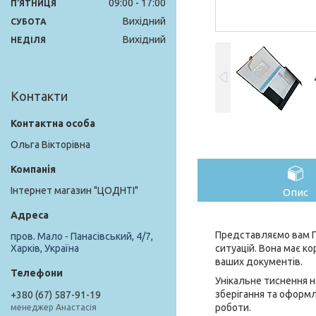
09:00
17:00
ПʼЯТНИЦЯ
Вихідний
СУБОТА
Вихідний
НЕДІЛЯ
Контакти
Ольга Вікторівна
Інтернет магазин "ЦОДНТІ"
Опис
Представляємо вам П
пров. Мало - Панасівський, 4/7,
ситуацій. Вона має к
Харків, Україна
ваших документів.
Унікальне тиснення н
зберігання та оформл
+380 (67) 587-91-19
роботи.
менеджер Анастасія