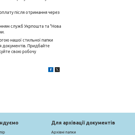
 оплату після отримання через
анням служб Укрпошта та "Нова
ни.
огою нашої стильної папки
ня документів. Придбайте
дкуйте свою робочу
ендуємо
Для архівації документів
пір
Архівні папки