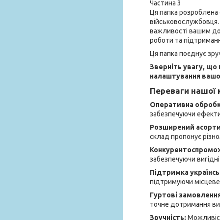
Частина 3
Ця папка розроблена 
військовослужбовця. 
важливості вашим до
роботи та підтриман
Ця папка поєднує зру
Зверніть увагу, що
налаштування вашог
Переваги нашої к
Оперативна обробка
забезпечуючи ефектив
Розширений асорт
склад пропонує різно
Конкурентоспромож
забезпечуючи вигідні 
Підтримка українсь
підтримуючи місцеве
Гуртові замовленн
точне дотримання вим
Зручність:
Можливіст