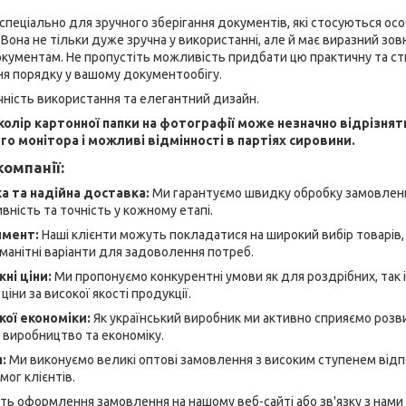
спеціально для зручного зберігання документів, які стосуються ос
Вона не тільки дуже зручна у використанні, але й має виразний зов
кументам. Не пропустіть можливість придбати цю практичну та с
ня порядку у вашому документообігу.
чність використання та елегантний дизайн.
 колір картонної папки на фотографії може незначно відрізнят
о монітора і можливі відмінності в партіях сировини.
омпанії:
 та надійна доставка:
Ми гарантуємо швидку обробку замовлень
ність та точність у кожному етапі.
имент:
Наші клієнти можуть покладатися на широкий вибір товарів, я
манітні варіанти для задоволення потреб.
ні ціни:
Ми пропонуємо конкурентні умови як для роздрібних, так і
ціни за високої якості продукції.
кої економіки:
Як український виробник ми активно сприяємо розви
 виробництво та економіку.
я:
Ми виконуємо великі оптові замовлення з високим ступенем відп
ог клієнтів.
ь оформлення замовлення на нашому веб-сайті або зв'язку з нами