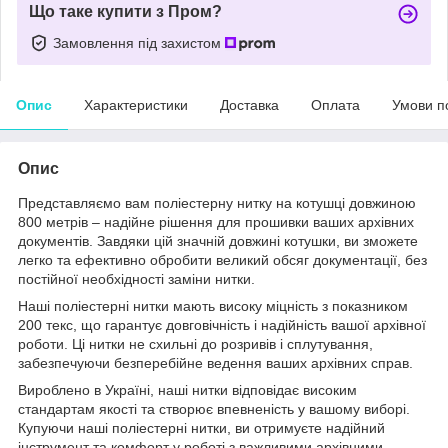
Що таке купити з Пром?
Замовлення під захистом
Опис
Характеристики
Доставка
Оплата
Умови п
Опис
Представляємо вам поліестерну нитку на котушці довжиною
800 метрів – надійне рішення для прошивки ваших архівних
документів. Завдяки цій значній довжині котушки, ви зможете
легко та ефективно обробити великий обсяг документації, без
постійної необхідності заміни нитки.
Наші поліестерні нитки мають високу міцність з показником
200 текс, що гарантує довговічність і надійність вашої архівної
роботи. Ці нитки не схильні до розривів і сплутування,
забезпечуючи безперебійне ведення ваших архівних справ.
Вироблено в Україні, наші нитки відповідає високим
стандартам якості та створює впевненість у вашому виборі.
Купуючи наші поліестерні нитки, ви отримуєте надійний
інструмент та комфорт у роботі з важливими архівними