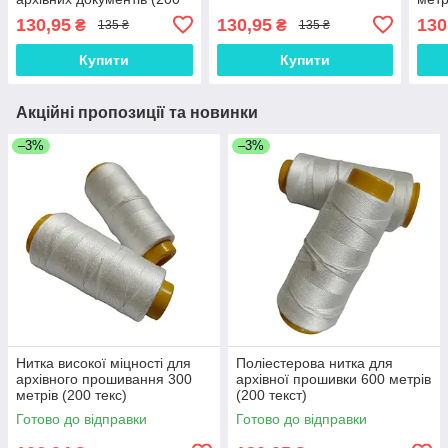
текс)
130,95
130,95
130
₴
₴
135 ₴
135 ₴
Купити
Купити
Акційні пропозиції та новинки
–3%
–3%
Нитка високої міцності для
Поліестерова нитка для
архівного прошивання 300
архівної прошивки 600 метрів
метрів (200 текс)
(200 текст)
Готово до відправки
Готово до відправки