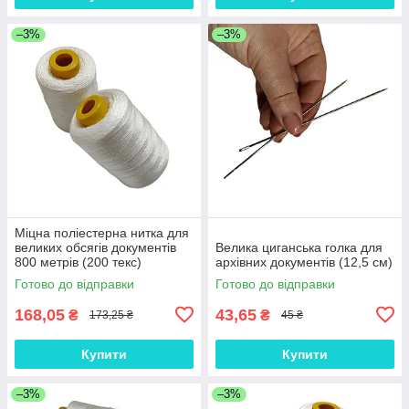
–3%
–3%
Міцна поліестерна нитка для
великих обсягів документів
Велика циганська голка для
800 метрів (200 текс)
архівних документів (12,5 см)
Готово до відправки
Готово до відправки
168,05
43,65
₴
₴
173,25 ₴
45 ₴
Купити
Купити
–3%
–3%