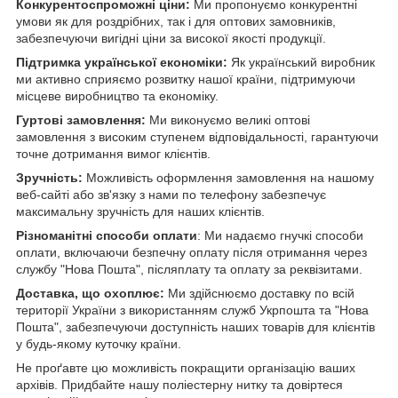
Конкурентоспроможні ціни:
Ми пропонуємо конкурентні
умови як для роздрібних, так і для оптових замовників,
забезпечуючи вигідні ціни за високої якості продукції.
Підтримка української економіки:
Як український виробник
ми активно сприяємо розвитку нашої країни, підтримуючи
місцеве виробництво та економіку.
Гуртові замовлення:
Ми виконуємо великі оптові
замовлення з високим ступенем відповідальності, гарантуючи
точне дотримання вимог клієнтів.
Зручність:
Можливість оформлення замовлення на нашому
веб-сайті або зв'язку з нами по телефону забезпечує
максимальну зручність для наших клієнтів.
Різноманітні способи оплати
: Ми надаємо гнучкі способи
оплати, включаючи безпечну оплату після отримання через
службу "Нова Пошта", післяплату та оплату за реквізитами.
Доставка, що охоплює:
Ми здійснюємо доставку по всій
території України з використанням служб Укрпошта та "Нова
Пошта", забезпечуючи доступність наших товарів для клієнтів
у будь-якому куточку країни.
Не проґавте цю можливість покращити організацію ваших
архівів. Придбайте нашу поліестерну нитку та довіртеся