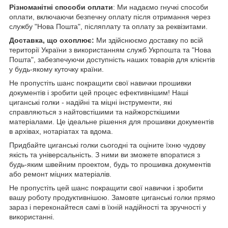
Різноманітні способи оплати
: Ми надаємо гнучкі способи
оплати, включаючи безпечну оплату після отримання через
службу "Нова Пошта", післяплату та оплату за реквізитами.
Доставка, що охоплює:
Ми здійснюємо доставку по всій
території України з використанням служб Укрпошта та "Нова
Пошта", забезпечуючи доступність наших товарів для клієнтів
у будь-якому куточку країни.
Не пропустіть шанс покращити свої навички прошивки
документів і зробити цей процес ефективнішим! Наші
циганські голки - надійні та міцні інструменти, які
справляються з найтовстішими та найжорсткішими
матеріалами. Це ідеальне рішення для прошивки документів
в архівах, нотаріатах та вдома.
Придбайте циганські голки сьогодні та оціните їхню чудову
якість та універсальність. З ними ви зможете впоратися з
будь-яким швейним проектом, будь то прошивка документів
або ремонт міцних матеріалів.
Не пропустіть цей шанс покращити свої навички і зробити
вашу роботу продуктивнішою. Замовте циганські голки прямо
зараз і переконайтеся самі в їхній надійності та зручності у
використанні.