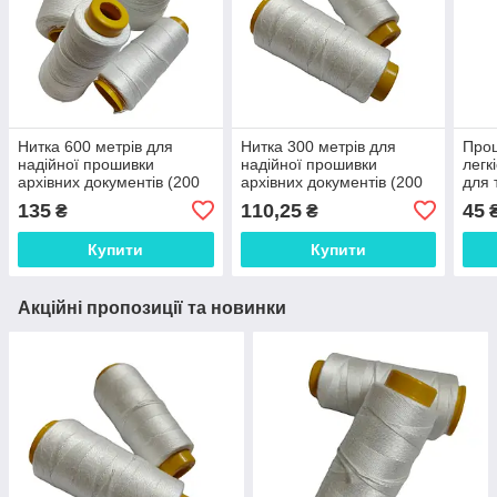
Нитка 600 метрів для
Нитка 300 метрів для
Прош
надійної прошивки
надійної прошивки
легк
архівних документів (200
архівних документів (200
для 
текс)
текс)
см)
135
110,25
45
₴
₴
Купити
Купити
Акційні пропозиції та новинки