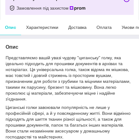
Замовлення під захистом
Опис
Характеристики
Доставка
Оплата
Умови п
Опис
Представляємо вашій увазі чудову "циганську" голку, яка
ідеально підходить для прошивки документів в архівах та
нотаріатах. Ця універсальна голка, також відома як мішкова,
має товстий і довгий стрижень із просторим вушкам,
призначеним для роботи з грубими та міцними матеріалами,
такими як парусину, брезент та мішковину. Вона легко
проколює ці матеріали, забезпечуючи міцне і надійне
з'єднання.
Циганські голки завоювали популярність не лише у
професійній сфері, а й у повсякденному житті. Вони відмінно
підходять для шиття тканин різної щільності, а також для
прошивки документів, папок та багатьох інших матеріалів.
Вони стали незамінним аксесуаром у домашньому
господарстві та майстернях.