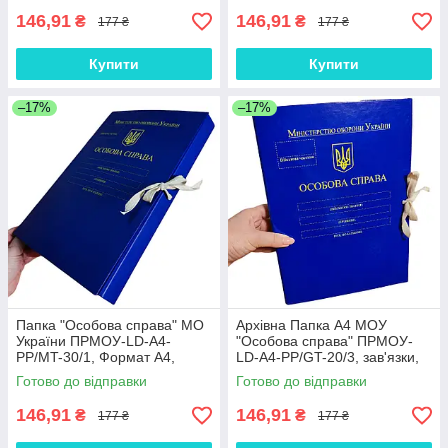
146,91
146,91
₴
₴
177 ₴
177 ₴
Купити
Купити
–17%
–17%
Папка "Особова справа" МО
Архівна Папка А4 МОУ
України ПPMOУ-LD-A4-
"Особова справа" ПPMOУ-
PP/MT-30/1, Формат А4,
LD-A4-PP/GT-20/3, зав'язки,
Коришок 30 мм, Матове PP-
корінець 20 мм, Глянсове PP-
Готово до відправки
Готово до відправки
покриття
покриття
146,91
146,91
₴
₴
177 ₴
177 ₴