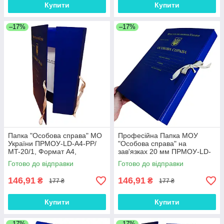
Купити
Купити
–17%
–17%
Папка "Особова справа" МО
Професійна Папка МОУ
України ПPMOУ-LD-A4-PP/
"Особова справа" на
МT-20/1, Формат А4,
зав'язках 20 мм ПPMOУ-LD-
Коришок 20 мм, Матове PP-
A4-PP/MT-20/2, ф. А4,
Готово до відправки
Готово до відправки
покриття
матове PP-покриття,
146,91
146,91
₴
₴
177 ₴
177 ₴
Купити
Купити
–17%
–17%