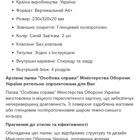
Країна виробництва: Україна
Формат: Вертикальний А4+
Розмір: 230х320х20 мм
Зовнішнє покриття: Глянцевий поліпропілен
Колір: Синій Зав'язки: 2 шт.
Клапани: Без клапанів
Титулка: Згідно з Інструкцією
Внутрішні кармани: Спереду та ззаду
Внутрішній блок: 4 розділи
Архівна папка "Особова справа" Міністерства Оборони
України ре
тельно спроектована для Вас
Папка "Особова справа" Міністерства Оборони України
виготовлена із міцного переплетеного картону, що забезпечує
неперевершену довговічність. Її поверхня оздоблена матовим
або глянцевим поліпропіленовим шаром темно-синього
кольору.
Прагнення до стилю та ефективності
Обкладинка цієї папки, що відображає структуру та дизайн
Міністерства Оборони України, доповнена жовтим