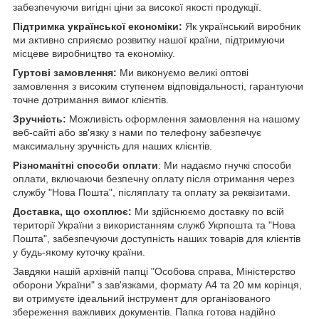
забезпечуючи вигідні ціни за високої якості продукції.
Підтримка української економіки:
Як український виробник
ми активно сприяємо розвитку нашої країни, підтримуючи
місцеве виробництво та економіку.
Гуртові замовлення:
Ми виконуємо великі оптові
замовлення з високим ступенем відповідальності, гарантуючи
точне дотримання вимог клієнтів.
Зручність:
Можливість оформлення замовлення на нашому
веб-сайті або зв'язку з нами по телефону забезпечує
максимальну зручність для наших клієнтів.
Різноманітні способи оплати
: Ми надаємо гнучкі способи
оплати, включаючи безпечну оплату після отримання через
службу "Нова Пошта", післяплату та оплату за реквізитами.
Доставка, що охоплює:
Ми здійснюємо доставку по всій
території України з використанням служб Укрпошта та "Нова
Пошта", забезпечуючи доступність наших товарів для клієнтів
у будь-якому куточку країни.
Завдяки нашій архівній папці "Особова справа, Міністерство
оборони України" з зав'язками, формату А4 та 20 мм корінця,
ви отримуєте ідеальний інструмент для організованого
збереження важливих документів. Папка готова надійно