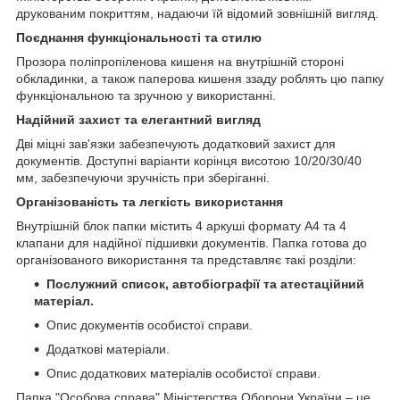
друкованим покриттям, надаючи їй відомий зовнішній вигляд.
Поєднання функціональності та стилю
Прозора поліпропіленова кишеня на внутрішній стороні
обкладинки, а також паперова кишеня ззаду роблять цю папку
функціональною та зручною у використанні.
Надійний захист та елегантний вигляд
Дві міцні зав'язки забезпечують додатковий захист для
документів. Доступні варіанти корінця висотою 10/20/30/40
мм, забезпечуючи зручність при зберіганні.
Організованість та легкість використання
Внутрішній блок папки містить 4 аркуші формату А4 та 4
клапани для надійної підшивки документів. Папка готова до
організованого використання та представляє такі розділи:
Послужний список, автобіографії та атестаційний
матеріал.
Опис документів особистої справи.
Додаткові матеріали.
Опис додаткових матеріалів особистої справи.
Папка "Особова справа" Міністерства Оборони України – це