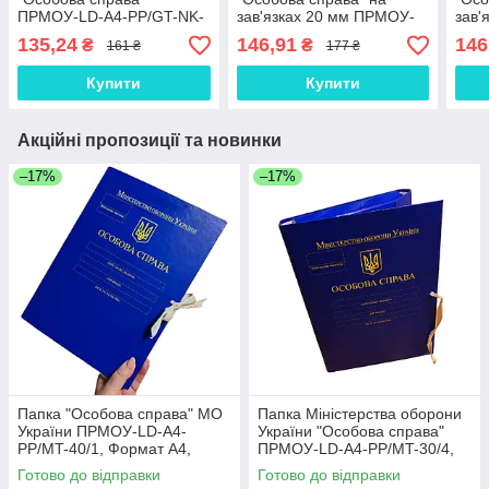
ПPMOУ-LD-A4-PP/GT-NK-
зав'язках 20 мм ПPMOУ-
зав'
20/3, зав'язки, корінець 20
LD-A4-PP/MT-20/2, ф. А4,
PP/G
135,24
146,91
146
₴
₴
161 ₴
177 ₴
мм, Глянсове PP-покриття
матове PP-покриття,
Глян
20м
Купити
Купити
Акційні пропозиції та новинки
–17%
–17%
Папка "Особова справа" МО
Папка Міністерства оборони
України ПPMOУ-LD-A4-
України "Особова справа"
PP/MT-40/1, Формат А4,
ПPMOУ-LD-A4-PP/MT-30/4,
Коришок 40 мм, Матове PP-
зав'язки, корінець 30 мм,
Готово до відправки
Готово до відправки
покриття
матове