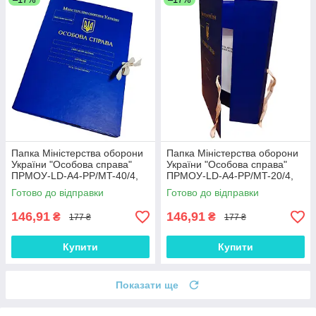
Папка Міністерства оборони
Папка Міністерства оборони
України "Особова справа"
України "Особова справа"
ПPMOУ-LD-A4-PP/MT-40/4,
ПPMOУ-LD-A4-PP/MT-20/4,
зав'язки, корінець 40 мм,
зав'язки, корінець 20 мм,
Готово до відправки
Готово до відправки
матове
матове
146,91
146,91
₴
₴
177 ₴
177 ₴
Купити
Купити
Показати ще