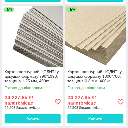
–5%
–5%
Картон палітурний ЦОДНТІ у
Картон палітурний ЦОДНТІ у
аркушах формату 790*1990,
аркушах формату 1000*700,
товщина 1.25 мм, 400кг
товщина 0.8 мм, 400кг
палета КР/Р-790*1990-
палета КР/Р-1000*700-
Готово до відправки
Готово до відправки
1.25/400-1
0.8/400-1
24 227,85
24 227,85
₴/
₴/
палетомісце
палетомісце
25 503 ₴/палетомісце
25 503 ₴/палетомісце
Купити
Купити