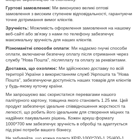
Гуртові замовлення:
Ми виконуємо великі оптові
замовлення з високим ступенем відповідальності, гарантуючи
точне дотримання вимог клієнтів.
Зручність:
Можливість оформлення замовлення на нашому
веб-сайті або зв'язку з нами по телефону забезпечує
максимальну зручність для наших клієнтів.
Різноманітні способи оплати
: Ми надаємо гнучкі способи
оплати, включаючи безпечну оплату після отримання через
службу "Нова Пошта", післяплату та оплату за реквізитами.
Доставка, що охоплює:
Ми здійснюємо доставку по всій
території України з використанням служб Укрпошта та "Нова
Пошта", забезпечуючи доступність наших товарів для клієнтів
у будь-якому куточку країни.
Ми запрошуємо вас скористатися перевагами нашого
палітурного картону, товщина якого становить 1.25 мм. Цей
продукт забезпечує ідеальне співвідношення жорсткості та
легкості, що робить його ідеальним для створення міцних та
надійних пакувальних рішень. Кожен аркуш формату
1000*700 мм забезпечує зручність в обробці та адаптується
під різні потреби вашого бізнесу.
Не забувайте, що кожна палету КР/Р-1000*700-1.25/400-1