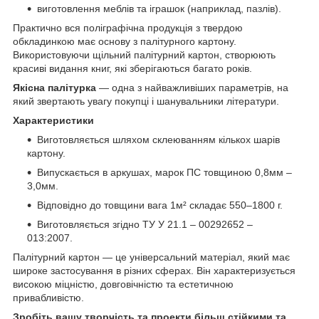
виготовлення меблів та іграшок (наприклад, пазлів).
Практично вся поліграфічна продукція з твердою
обкладинкою має основу з палітурного картону.
Використовуючи щільний палітурний картон, створюють
красиві видання книг, які зберігаються багато років.
Якісна палітурка
— одна з найважливіших параметрів, на
який звертають увагу покупці і шанувальники літератури.
Характеристики
Виготовляється шляхом склеюванням кількох шарів
картону.
Випускається в аркушах, марок ПС товщиною 0,8мм –
3,0мм.
Відповідно до товщини вага 1м² складає 550–1800 г.
Виготовляється згідно ТУ У 21.1 – 00292652 –
013:2007.
Палітурний картон — це універсальний матеріал, який має
широке застосування в різних сферах. Він характеризується
високою міцністю, довговічністю та естетичною
привабливістю.
Зробіть вашу творчість та проекти більш стійкими та