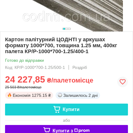
Картон палітурний ЦОДНТІ у аркушах
формату 1000*700, товщина 1.25 мм, 400кг
палета КР/Р-1000*700-1.25/400-1
Готово до відправки
Код: КР/Р-1000*700-1.25/500-1
Роздріб
24 227,85
₴/палетомісце
25 503 ₴/палетомісце
Економія
1275.15 ₴
Залишилось
2 дні
Купити
або
Купити з