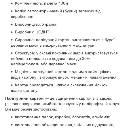
Комплектність: палета 400кг
Колір: світло-коричневий (бурий) залежно від
вироблення.
Виробництво: Україна.
Виробник: ЦОДНТІ
Сировина: палітурний картон виготовляється з бурої
деревної маси з використанням макулатури.
Структура: у складі покривних шарів використовується
небілена целюлоза з додаванням до 30%
напівцелюлози або деревної маси.
Міцність: палітурний картон є одним з найміцніших
видів картону і витримує високі механічні навантаження.
Картон проводиться шляхом склеювання кількох
шарів картону.
Палітурний картон
— це ущільнений картон з гладкою,
рівною поверхнею, який застосовують у поліграфічній галузі.
Він має безліч застосувань:
виготовлення папок, коробок, блокнотів, альбомів;
виготовлення обкладинок книг, шкільних підручників;