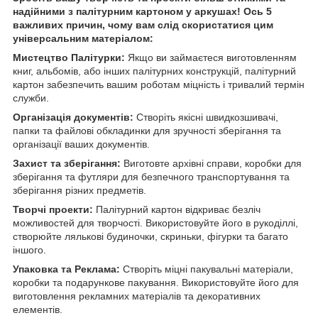
надійними з палітурним картоном у аркушах! Ось 5
важливих причин, чому вам слід скористатися цим
універсальним матеріалом:
Мистецтво Палітурки:
Якщо ви займаєтеся виготовленням
книг, альбомів, або інших палітурних конструкцій, палітурний
картон забезпечить вашим роботам міцність і тривалий термін
служби.
Організація документів:
Створіть якісні швидкозшивачі,
папки та файлові обкладинки для зручності зберігання та
організації ваших документів.
Захист та зберігання:
Виготовте архівні справи, коробки для
зберігання та футляри для безпечного транспортування та
зберігання різних предметів.
Творчі проекти:
Палітурний картон відкриває безліч
можливостей для творчості. Використовуйте його в рукоділлі,
створюйте лялькові будиночки, скриньки, фігурки та багато
іншого.
Упаковка та Реклама:
Створіть міцні пакувальні матеріали,
коробки та подарункове пакування. Використовуйте його для
виготовлення рекламних матеріалів та декоративних
елементів.