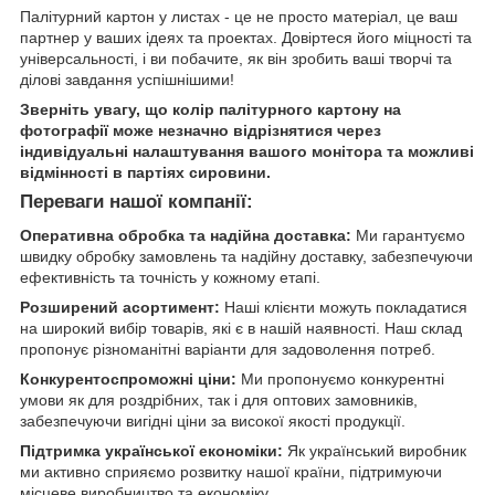
Палітурний картон у листах - це не просто матеріал, це ваш
партнер у ваших ідеях та проектах. Довіртеся його міцності та
універсальності, і ви побачите, як він зробить ваші творчі та
ділові завдання успішнішими!
Зверніть увагу, що колір палітурного картону на
фотографії може незначно відрізнятися через
індивідуальні налаштування вашого монітора та можливі
відмінності в партіях сировини.
Переваги нашої компанії:
Оперативна обробка та надійна доставка:
Ми гарантуємо
швидку обробку замовлень та надійну доставку, забезпечуючи
ефективність та точність у кожному етапі.
Розширений асортимент:
Наші клієнти можуть покладатися
на широкий вибір товарів, які є в нашій наявності. Наш склад
пропонує різноманітні варіанти для задоволення потреб.
Конкурентоспроможні ціни:
Ми пропонуємо конкурентні
умови як для роздрібних, так і для оптових замовників,
забезпечуючи вигідні ціни за високої якості продукції.
Підтримка української економіки:
Як український виробник
ми активно сприяємо розвитку нашої країни, підтримуючи
місцеве виробництво та економіку.