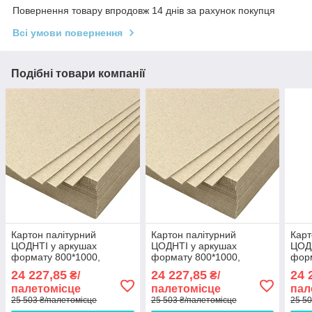
Повернення товару впродовж 14 днів за рахунок покупця
Всі умови повернення
Подібні товари компанії
Картон палітурний
Картон палітурний
Карт
ЦОДНТІ у аркушах
ЦОДНТІ у аркушах
ЦОДН
формату 800*1000,
формату 800*1000,
форм
товщина 1.25 мм, 400кг
товщина 2.5 мм, 400кг
товщ
24 227,85
24 227,85
24 
₴/
₴/
палета КР/Р-800*1000-
палета КР/Р-800*1000-
пале
палетомісце
палетомісце
пал
1.25/400-1
2.5/400-1
0.8/
25 503 ₴/палетомісце
25 503 ₴/палетомісце
25 50