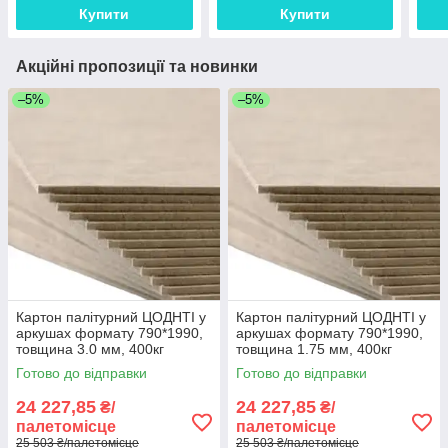
Купити
Купити
Акційні пропозиції та новинки
–5%
–5%
Картон палітурний ЦОДНТІ у
Картон палітурний ЦОДНТІ у
аркушах формату 790*1990,
аркушах формату 790*1990,
товщина 3.0 мм, 400кг
товщина 1.75 мм, 400кг
палета КР/Р-790*1990-
палета КР/Р-790*1990-
Готово до відправки
Готово до відправки
3.0/400-1
1.75/400-1
24 227,85
24 227,85
₴/
₴/
палетомісце
палетомісце
25 503 ₴/палетомісце
25 503 ₴/палетомісце