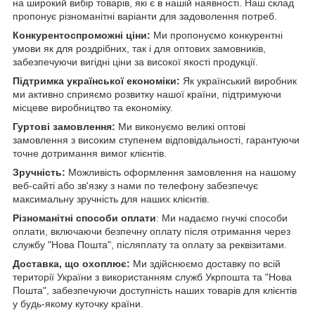
на широкий вибір товарів, які є в нашій наявності. Наш склад
пропонує різноманітні варіанти для задоволення потреб.
Конкурентоспроможні ціни:
Ми пропонуємо конкурентні
умови як для роздрібних, так і для оптових замовників,
забезпечуючи вигідні ціни за високої якості продукції.
Підтримка української економіки:
Як український виробник
ми активно сприяємо розвитку нашої країни, підтримуючи
місцеве виробництво та економіку.
Гуртові замовлення:
Ми виконуємо великі оптові
замовлення з високим ступенем відповідальності, гарантуючи
точне дотримання вимог клієнтів.
Зручність:
Можливість оформлення замовлення на нашому
веб-сайті або зв'язку з нами по телефону забезпечує
максимальну зручність для наших клієнтів.
Різноманітні способи оплати
: Ми надаємо гнучкі способи
оплати, включаючи безпечну оплату після отримання через
службу "Нова Пошта", післяплату та оплату за реквізитами.
Доставка, що охоплює:
Ми здійснюємо доставку по всій
території України з використанням служб Укрпошта та "Нова
Пошта", забезпечуючи доступність наших товарів для клієнтів
у будь-якому куточку країни.