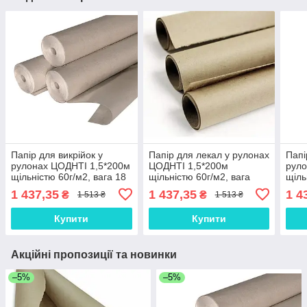
Папір для викрійок у
Папір для лекал у рулонах
Папі
рулонах ЦОДНТІ 1,5*200м
ЦОДНТІ 1,5*200м
руло
щільністю 60г/м2, вага 18
щільністю 60г/м2, вага
щіль
кг (PС/К-1,5/200-60/18-1)
18кг (PС/К-1,5/200-60/18-
К-1,
1 437,35
1 437,35
1 4
₴
₴
1 513 ₴
1 513 ₴
4)
Купити
Купити
Акційні пропозиції та новинки
–5%
–5%