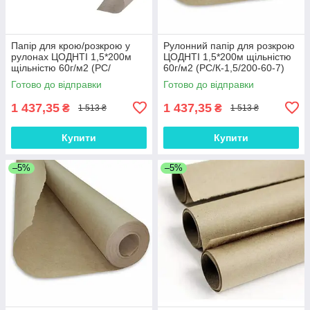
Папір для крою/розкрою у
Рулонний папір для розкрою
рулонах ЦОДНТІ 1,5*200м
ЦОДНТІ 1,5*200м щільністю
щільністю 60г/м2 (PС/
60г/м2 (PС/К-1,5/200-60-7)
К-1,5/200-60-6)
Готово до відправки
Готово до відправки
1 437,35
1 437,35
₴
₴
1 513 ₴
1 513 ₴
Купити
Купити
–5%
–5%