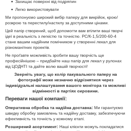
Захищає поверхні від подряпин
Легко використовувати
Ми пропонуємо широкий вибір паперу для викрійок, крою/
розкрою та перестилу/настилу за доступними цінами.
Цей папір створений, щоб допомогти вам втілити ваші творчі
ідеї в реальність з легкістю та точністю. PС/К-1,5/200-60-4
стане вашим надійним помічником у створенні лекал для
різноманітних проектів.
Не проґавте можливість зробити вашу творчість ще
професійнішою – придбайте наш папір для лекал у рулонах
від ЦОДНТІ та дайте волю вашій творчості!
Зверніть увагу, що колір пакувального паперу на
фотографії може незначно відрізнятися через
індивідуальні налаштування вашого монітора та можливі
відмінності в партіях сировини.
Переваги нашої компанії:
Оперативна обробка та надійна доставка:
Ми гарантуємо
швидку обробку замовлень та надійну доставку, забезпечуючи
ефективність та точність у кожному етапі.
Розширений асортимент:
Наші клієнти можуть покладатися