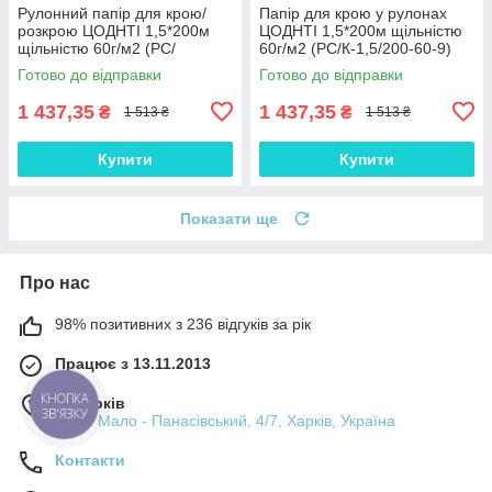
Рулонний папір для крою/
Папір для крою у рулонах
розкрою ЦОДНТІ 1,5*200м
ЦОДНТІ 1,5*200м щільністю
щільністю 60г/м2 (PС/
60г/м2 (PС/К-1,5/200-60-9)
К-1,5/200-60-8)
Готово до відправки
Готово до відправки
1 437,35
1 437,35
₴
₴
1 513 ₴
1 513 ₴
Купити
Купити
Показати ще
Про нас
98% позитивних з 236 відгуків за рік
Працює з 13.11.2013
м. Харків
КНОПКА
ЗВ'ЯЗКУ
пров. Мало - Панасівський, 4/7, Харків, Україна
Контакти