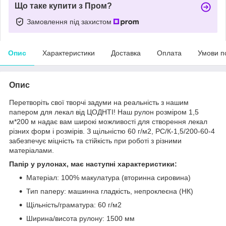
Що таке купити з Пром?
Замовлення під захистом
Опис
Характеристики
Доставка
Оплата
Умови п
Опис
Перетворіть свої творчі задуми на реальність з нашим
папером для лекал від ЦОДНТІ! Наш рулон розміром 1,5
м*200 м надає вам широкі можливості для створення лекал
різних форм і розмірів. З щільністю 60 г/м2, PС/К-1,5/200-60-4
забезпечує міцність та стійкість при роботі з різними
матеріалами.
Папір у рулонах, має наступні характеристики:
Матеріал: 100% макулатура (вторинна сировина)
Тип паперу: машинна гладкість, непроклеєна (НК)
Щільність/граматура: 60 г/м2
Ширина/висота рулону: 1500 мм