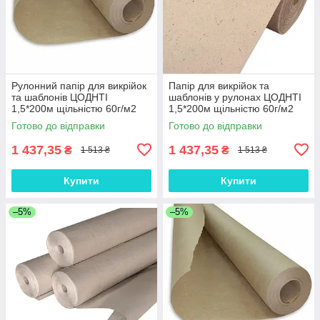
Рулонний папір для викрійок
Папір для викрійок та
та шаблонів ЦОДНТІ
шаблонів у рулонах ЦОДНТІ
1,5*200м щільністю 60г/м2
1,5*200м щільністю 60г/м2
(PС/К-1,5/200-60-3)
(PС/К-1,5/200-60-5)
Готово до відправки
Готово до відправки
1 437,35
1 437,35
₴
₴
1 513 ₴
1 513 ₴
Купити
Купити
–5%
–5%