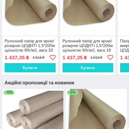
Рулонний папір для крою/
Рулонний папір для крою/
Папі
розкрою ЦОДНТІ 1,5*200м
розкрою ЦОДНТІ 1,5*200м
викр
щільністю 80г/м2, вага 20
щільністю 60г/м2, вага 18
ЦОД
кг (PС/К-1,5/200-80/20-2)
кг (PС/К-1,5/200-60/18-8)
щіль
1 437,35
1 437,35
1 4
₴
₴
1 513 ₴
1 513 ₴
кг (
Купити
Купити
Акційні пропозиції та новинки
–5%
–5%