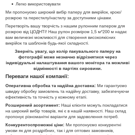
Легко використовувати
Ми пропонуємо широкий вибір паперу для викрійок, крою/
розкрою та перестилу/настилу за доступними цінами.
Перетворіть вашу творчість з нашим рулонним папером для
розкрою від ЦОДНТІ! Наш рулон розміром 1,5 м*200 м надає
вам величезні можливості для створення високоякісних
викрійок та шаблонів будь-якої складності.
Зверніть увагу, що колір пакувального паперу на
фотографії може незначно відрізнятися через
індивідуальні налаштування вашого монітора та можливі
відмінності в партіях сировини.
Переваги нашої компанії:
Оперативна обробка та надійна доставка:
Ми гарантуємо
швидку обробку замовлень та надійну доставку, забезпечуючи
ефективність та точність у кожному етапі.
Розширений асортимент:
Наші клієнти можуть покладатися
на широкий вибір товарів, які є в нашій наявності. Наш склад
пропонує різноманітні варіанти для задоволення потреб.
Конкурентоспроможні ціни:
Ми пропонуємо конкурентні
умови як для роздрібних, так і для оптових замовників,