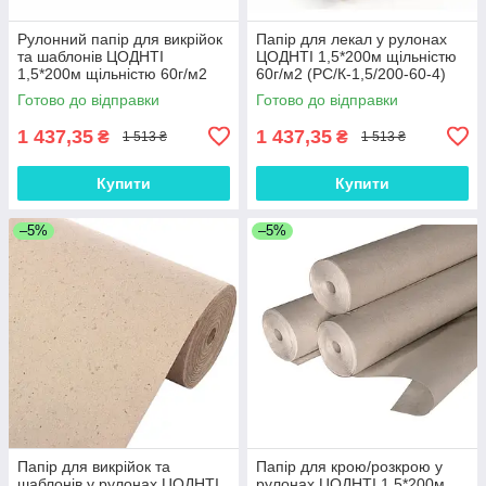
Рулонний папір для викрійок
Папір для лекал у рулонах
та шаблонів ЦОДНТІ
ЦОДНТІ 1,5*200м щільністю
1,5*200м щільністю 60г/м2
60г/м2 (PС/К-1,5/200-60-4)
(PС/К-1,5/200-60-3)
Готово до відправки
Готово до відправки
1 437,35
1 437,35
₴
₴
1 513 ₴
1 513 ₴
Купити
Купити
–5%
–5%
Папір для викрійок та
Папір для крою/розкрою у
шаблонів у рулонах ЦОДНТІ
рулонах ЦОДНТІ 1,5*200м