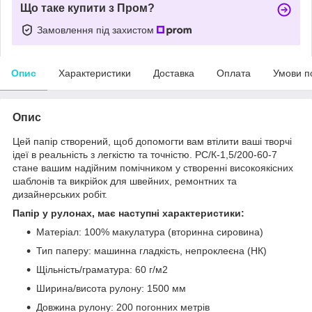
Що таке купити з Пром?
Замовлення під захистом
Опис
Характеристики
Доставка
Оплата
Умови п
Опис
Цей папір створений, щоб допомогти вам втілити ваші творчі
ідеї в реальність з легкістю та точністю. PС/К-1,5/200-60-7
стане вашим надійним помічником у створенні високоякісних
шаблонів та викрійок для швейних, ремонтних та
дизайнерських робіт.
Папір у рулонах, має наступні характеристики:
Матеріал: 100% макулатура (вторинна сировина)
Тип паперу: машинна гладкість, непроклеєна (НК)
Щільність/граматура: 60 г/м2
Ширина/висота рулону: 1500 мм
Довжина рулону: 200 погонних метрів