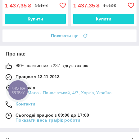
1 437,35
1 437,35
₴
₴
1 513 ₴
1 513 ₴
Купити
Купити
Показати ще
Про нас
98% позитивних з 237 відгуків за рік
Працює з 13.11.2013
м. Харків
КНОПКА
пров. Мало - Панасівський, 4/7, Харків, Україна
ЗВ'ЯЗКУ
Контакти
Сьогодні працює з 09:00 до 17:00
Показати весь графік роботи