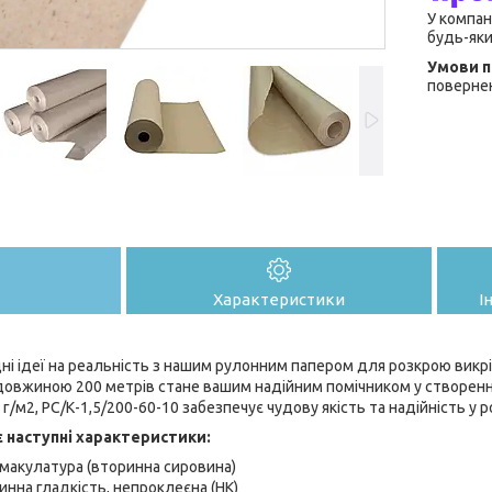
У компан
будь-яки
повернен
Характеристики
І
ні ідеї на реальність з нашим рулонним папером для розкрою викр
довжиною 200 метрів стане вашим надійним помічником у створенні
 г/м2, PС/К-1,5/200-60-10 забезпечує чудову якість та надійність у 
є наступні характеристики:
макулатура (вторинна сировина)
инна гладкість, непроклеєна (НК)