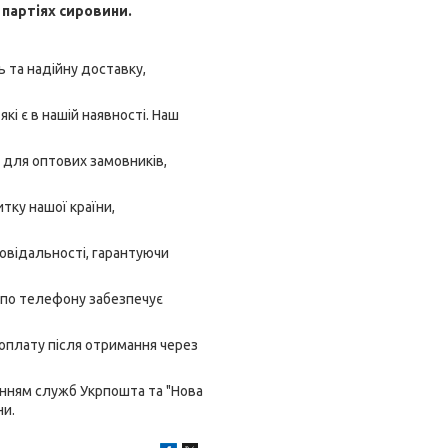
 партіях сировини.
 та надійну доставку,
кі є в нашій наявності. Наш
 для оптових замовників,
тку нашої країни,
овідальності, гарантуючи
 по телефону забезпечує
 оплату після отримання через
анням служб Укрпошта та "Нова
ни.