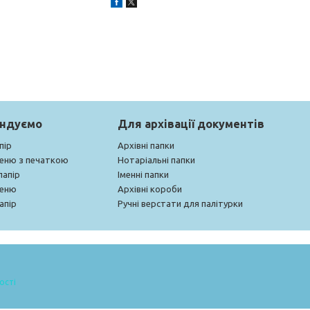
ендуємо
Для архівації документів
пір
Архівні папки
меню з печаткою
Нотаріальні папки
папір
Іменні папки
меню
Архівні короби
апір
Ручні верстати для палітурки
ості