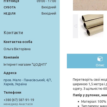
09:00
17:00
ПʼЯТНИЦЯ
Вихідний
СУБОТА
Вихідний
НЕДІЛЯ
Контакти
Ольга Вікторівна
Інтернет магазин "ЦОДНТІ"
Опис
Перетворіть свої мод
пров. Мало - Панасівський, 4/7,
шириною 1,5 метра і 
Харків, Україна
одягу. З щільністю 60
Папір у рулонах, ма
+380 (67) 587-91-19
Матеріал: 100% 
менеджер Анастасія
Тип паперу: маш