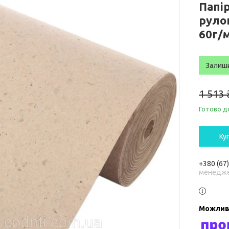
Папі
руло
60г/м
Залиш
1 513 
Готово д
Ку
+380 (67
менедже