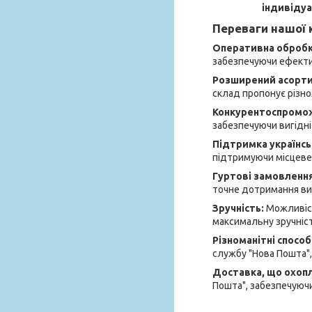
індивідуа
Переваги нашої к
Оперативна обробка
забезпечуючи ефектив
Розширений асорт
склад пропонує різно
Конкурентоспромож
забезпечуючи вигідні 
Підтримка українсь
підтримуючи місцеве
Гуртові замовленн
точне дотримання вим
Зручність:
Можливіст
максимальну зручніст
Різноманітні спосо
службу "Нова Пошта",
Доставка, що охоп
Пошта", забезпечуючи