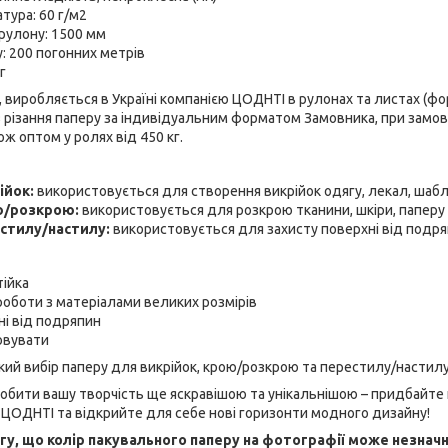
тура: 60 г/м2
рулону: 1500 мм
: 200 погонних метрів
г
, виробляється в Україні компанією ЦОДНТІ в рулонах та листах (фор
 різання паперу за індивідуальним форматом Замовника, при замов
кож оптом у ролях від 450 кг.
ійок:
використовується для створення викрійок одягу, лекал, шабло
ю/розкрою:
використовується для розкрою тканини, шкіри, паперу т
естилу/настилу:
використовується для захисту поверхні від подр
тійка
оботи з матеріалами великих розмірів
ні від подряпин
овувати
ий вибір паперу для викрійок, крою/розкрою та перестилу/настилу
обити вашу творчість ще яскравішою та унікальнішою – придбайте
 ЦОДНТІ та відкрийте для себе нові горизонти модного дизайну!
гу, що колір пакувального паперу на фотографії може незнач