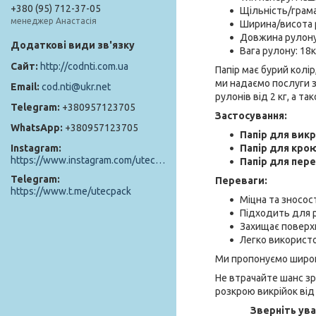
+380 (95) 712-37-05
Щільність/грама
менеджер Анастасія
Ширина/висота 
Довжина рулону
Вага рулону: 18к
http://codnti.com.ua
Папір має бурий колір
ми надаємо послуги з
cod.nti@ukr.net
рулонів від 2 кг, а та
+380957123705
Застосування:
+380957123705
Папір для викр
Папір для кро
Instagram
https://www.instagram.com/utec_pack/
Папір для пер
Telegram
Переваги:
https://www.t.me/utecpack
Міцна та зносос
Підходить для р
Захищає поверх
Легко використ
Ми пропонуємо широк
Не втрачайте шанс зр
розкрою викрійок від
Зверніть ува