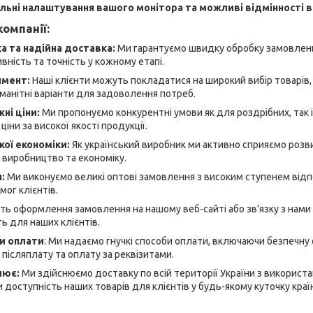
льні налаштування вашого монітора та можливі відмінності в
омпанії:
 та надійна доставка:
Ми гарантуємо швидку обробку замовлень
ність та точність у кожному етапі.
имент:
Наші клієнти можуть покладатися на широкий вибір товарів, я
манітні варіанти для задоволення потреб.
ні ціни:
Ми пропонуємо конкурентні умови як для роздрібних, так і
ціни за високої якості продукції.
кої економіки:
Як український виробник ми активно сприяємо розви
 виробництво та економіку.
я:
Ми виконуємо великі оптові замовлення з високим ступенем відп
ог клієнтів.
ь оформлення замовлення на нашому веб-сайті або зв'язку з нами
ь для наших клієнтів.
би оплати
: Ми надаємо гнучкі способи оплати, включаючи безпечну
 післяплату та оплату за реквізитами.
лює:
Ми здійснюємо доставку по всій території України з використ
 доступність наших товарів для клієнтів у будь-якому куточку краї