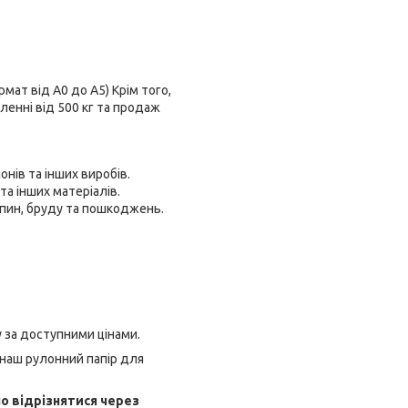
мат від А0 до А5) Крім того,
ленні від 500 кг та продаж
нів та інших виробів.
а інших матеріалів.
япин, бруду та пошкоджень.
 за доступними цінами.
 наш рулонний папір для
но відрізнятися через