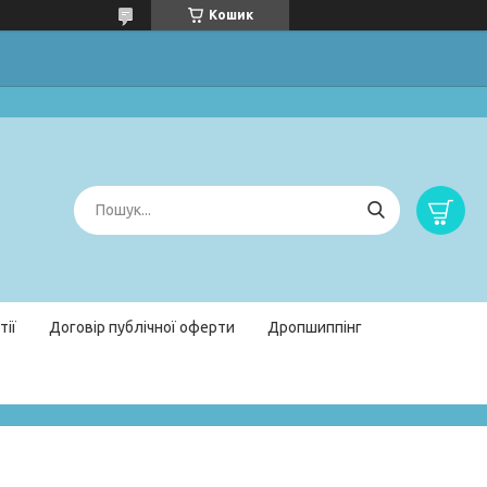
Кошик
тії
Договір публічної оферти
Дропшиппінг