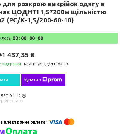
р для розкрою викрійок одягу в
нах ЦОДНТІ 1,5*200м щільністю
2 (PС/К-1,5/200-60-10)
0
0
0
0
0
0
0
0
илось
1 437,35 ₴
₴
о відправки
Код:
PС/К-1,5/200-60-10
пити
Купити з
) 587-91-19
р Анастасія