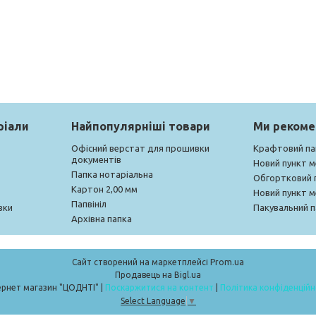
ріали
Найпопулярніші товари
Ми реком
Офісний верстат для прошивки
Крафтовий па
документів
Новий пункт 
Папка нотаріальна
Обгортковий 
Картон 2,00 мм
Новий пункт 
Папвініл
вки
Пакувальний п
Архівна папка
Сайт створений на маркетплейсі
Prom.ua
Продавець на Bigl.ua
Інтернет магазин "ЦОДНТІ" |
Поскаржитися на контент
|
Політика конфіденційн
Select Language
▼