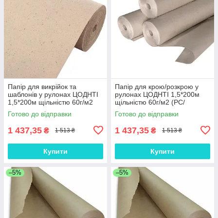
Папір для викрійок та
Папір для крою/розкрою у
шаблонів у рулонах ЦОДНТІ
рулонах ЦОДНТІ 1,5*200м
1,5*200м щільністю 60г/м2
щільністю 60г/м2 (PС/
(PС/К-1,5/200-60-5)
К-1,5/200-60-6)
Готово до відправки
Готово до відправки
1 437,35
1 437,35
₴
₴
1 513 ₴
1 513 ₴
Купити
Купити
–5%
–5%