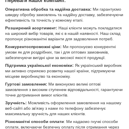
Переваги нашої компанії:
Оперативна обробка та надійна доставка:
Ми гарантуємо
швидку обробку замовлень та надійну доставку, забезпечуючи
ефективність та точність у кожному етапі.
Розширений асортимент:
Наші клієнти можуть покладатися
на широкий вибір товарів, які є в нашій наявності. Наш склад
пропонує різноманітні варіанти для задоволення потреб.
Конкурентоспроможні ціни:
Ми пропонуємо конкурентні
умови як для роздрібних, так і для оптових замовників,
забезпечуючи вигідні ціни за високої якості продукції.
Підтримка української економіки:
Як український виробник
ми активно сприяємо розвитку нашої країни, підтримуючи
місцеве виробництво та економіку.
Гуртові замовлення:
Ми виконуємо великі оптові
замовлення з високим ступенем відповідальності, гарантуючи
точне дотримання вимог клієнтів.
Зручність:
Можливість оформлення замовлення на нашому
веб-сайті або зв'язку з нами по телефону забезпечує
максимальну зручність для наших клієнтів.
Різноманітні способи оплати
: Ми надаємо гнучкі способи
оплати, включаючи безпечну оплату після отримання через