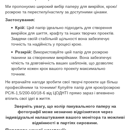
Ми пропонуємо широкий вибір паперу для викрійок, крою/
розкрою та перестилу/настилу за доступними цінами.
Застосування:
Крій:
Цей папір ідеально підходить для створення
викрійок для шиття, крафту та інших творчих проектів.
Завдяки своїй стабільній щільності вона забезпечує
точність та надійність у процесі крою.
Розкрій:
Використовуйте цей папір для розкрою
тканини за створеними викрійками. Вона забезпечує
чіткість та довговічність ваших шаблонів, що дозволяє
зробити кожен крок вашого проекту максимально
точним.
Не втрачайте нагоди зробити свої творчі проекти ще більш
професійними та точними! Купуйте папір для крою/розкрою
PС/К-1,5/200-60/18-6 від ЦОДНТІ прямо зараз і впевнено
втілить свої ідеї в життя.
Зверніть увагу, що колір пакувального паперу на
фотографії може незначно відрізнятися через
індивідуальні налаштування вашого монітора та можливі
відмінності в партіях сировини.