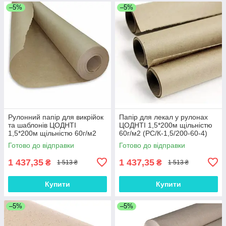
–5%
–5%
Рулонний папір для викрійок
Папір для лекал у рулонах
та шаблонів ЦОДНТІ
ЦОДНТІ 1,5*200м щільністю
1,5*200м щільністю 60г/м2
60г/м2 (PС/К-1,5/200-60-4)
(PС/К-1,5/200-60-3)
Готово до відправки
Готово до відправки
1 437,35
1 437,35
₴
₴
1 513 ₴
1 513 ₴
Купити
Купити
–5%
–5%