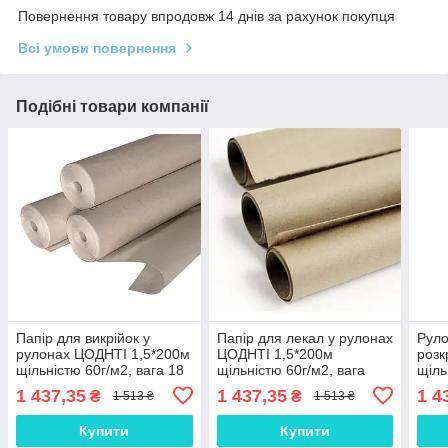
Повернення товару впродовж 14 днів за рахунок покупця
Всі умови повернення
Подібні товари компанії
Папір для викрійок у
Папір для лекал у рулонах
Руло
рулонах ЦОДНТІ 1,5*200м
ЦОДНТІ 1,5*200м
розк
щільністю 60г/м2, вага 18
щільністю 60г/м2, вага
щіль
кг (PС/К-1,5/200-60/18-1)
18кг (PС/К-1,5/200-60/18-
кг (
1 437,35
1 437,35
1 4
₴
₴
1 513 ₴
1 513 ₴
4)
Купити
Купити