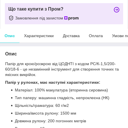
Що таке купити з Пром?
Замовлення під захистом
Опис
Характеристики
Доставка
Оплата
Умови п
Опис
Папір для крою/розкрою від ЦОДНТІ з кодом PС/К-1,5/200-
60/18-6 - це незамінний інструмент для створення точних та
якісних викрійок.
Папір у рулонах, має наступні характеристики:
Матеріал: 100% макулатура (вторинна сировина)
Тип паперу: машинна гладкість, непроклеєна (НК)
Щільність/граматура: 60 г/м2
Ширина/висота рулону: 1500 мм
Довжина рулону: 200 погонних метрів