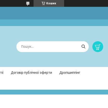
Кошик
тії
Договір публічної оферти
Дропшиппінг