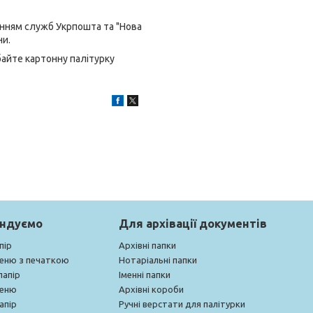
анням служб Укрпошта та "Нова
ни.
байте картонну палітурку
ендуємо
Для архівації документів
пір
Архівні папки
меню з печаткою
Нотаріальні папки
папір
Іменні папки
меню
Архівні короби
апір
Ручні верстати для палітурки