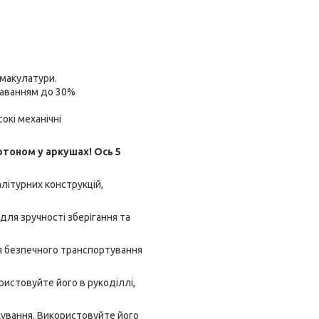
 макулатури.
даванням до 30%
окі механічні
ртоном у аркушах! Ось 5
літурних конструкцій,
для зручності зберігання та
ля безпечного транспортування
ристовуйте його в рукоділлі,
кування. Використовуйте його