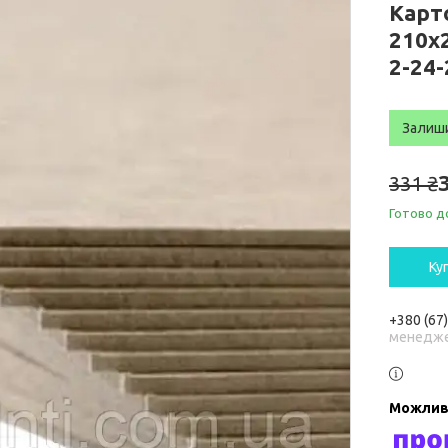
Карт
210x
2-24-
Залиш
331 ₴
Готово д
Ку
+380 (67
менедже