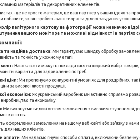
кламних матеріалів та декоративних елементів.
истах - це не просто матеріал, це ваш партнер у ваших ідеях та про
 ви побачите, як він зробить ваші творчі та ділові завдання успішніш
 колір палітурного картону на фотографії може незначно відр
штування вашого монітора та можливі відмінності в партіях с
омпанії:
 та надійна доставка:
Ми гарантуємо швидку обробку замовлень
ність та точність у кожному етапі.
имент:
Наші клієнти можуть покладатися на широкий вибір товарів, я
манітні варіанти для задоволення потреб.
ні ціни:
Ми пропонуємо конкурентні умови як для роздрібних, так і
ціни за високої якості продукції.
кої економіки:
Як український виробник ми активно сприяємо розви
 виробництво та економіку.
я:
Ми виконуємо великі оптові замовлення з високим ступенем відп
ог клієнтів.
ь оформлення замовлення на нашому веб-сайті або зв'язку з нами
ь для наших клієнтів.
би оплати
: Ми надаємо гнучкі способи оплати, включаючи безпечну