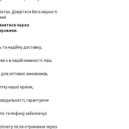
ектах. Довіртеся його міцності
ими!
ізнятися через
ировини.
 та надійну доставку,
кі є в нашій наявності. Наш
 для оптових замовників,
тку нашої країни,
овідальності, гарантуючи
 по телефону забезпечує
 оплату після отримання через