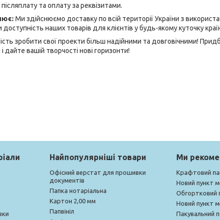
 післяплату та оплату за реквізитами.
лює:
Ми здійснюємо доставку по всій території України з використ
 доступність наших товарів для клієнтів у будь-якому куточку краї
сть зробити свої проекти більш надійними та довговічними! Прид
і дайте вашій творчості нові горизонти!
ріали
Найпопулярніші товари
Ми реком
Офісний верстат для прошивки
Крафтовий па
документів
Новий пункт 
Папка нотаріальна
Обгортковий 
Картон 2,00 мм
Новий пункт 
Папвініл
вки
Пакувальний п