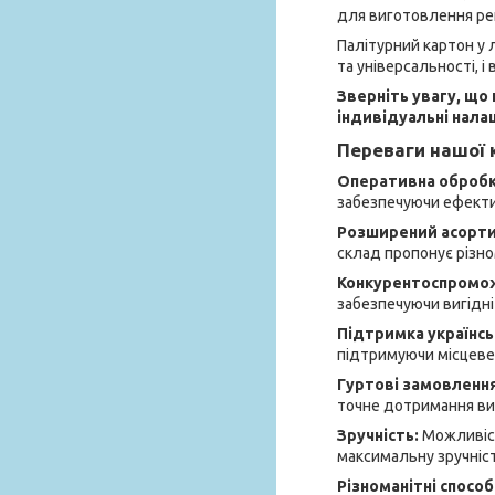
для виготовлення ре
Палітурний картон у л
та універсальності, і
Зверніть увагу, що
індивідуальні нала
Переваги нашої к
Оперативна обробка
забезпечуючи ефектив
Розширений асорт
склад пропонує різно
Конкурентоспромож
забезпечуючи вигідні 
Підтримка українсь
підтримуючи місцеве
Гуртові замовленн
точне дотримання вим
Зручність:
Можливіст
максимальну зручніст
Різноманітні спосо