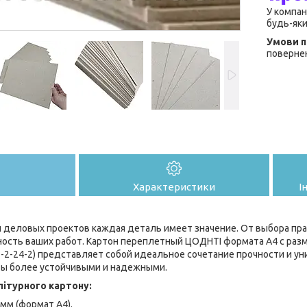
У компан
будь-яки
повернен
Характеристики
І
и деловых проектов каждая деталь имеет значение. От выбора пр
ность ваших работ. Картон переплетный ЦОДНТІ формата А4 с раз
7-2-24-2) представляет собой идеальное сочетание прочности и у
ты более устойчивыми и надежными.
ітурного картону:
 мм (формат А4).