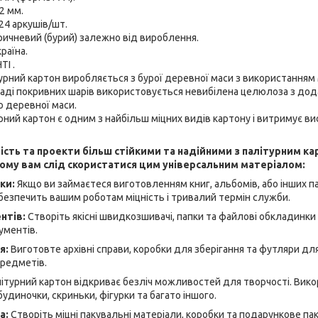
2 мм.
24 аркушів/шт.
оричневий (бурий) залежно від вироблення.
раїна.
І .
урний картон виробляється з бурої деревної маси з використанням
ладі покривних шарів використовується невибілена целюлоза з до
 деревної маси.
урний картон є одним з найбільш міцних видів картону і витримує вис
ість та проекти більш стійкими та надійними з палітурним ка
ому вам слід скористатися цим універсальним матеріалом:
ки:
Якщо ви займаєтеся виготовленням книг, альбомів, або інших па
безпечить вашим роботам міцність і тривалий термін служби.
нтів:
Створіть якісні швидкозшивачі, папки та файлові обкладинки 
ументів.
я:
Виготовте архівні справи, коробки для зберігання та футляри д
предметів.
ітурний картон відкриває безліч можливостей для творчості. Вико
удиночки, скриньки, фігурки та багато іншого.
а:
Створіть міцні пакувальні матеріали, коробки та подарункове па