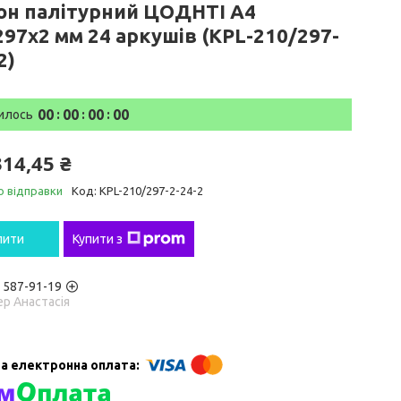
он палітурний ЦОДНТІ А4
297x2 мм 24 аркушів (KPL-210/297-
2)
0
0
0
0
0
0
0
0
илось
314,45 ₴
о відправки
Код:
KPL-210/297-2-24-2
пити
Купити з
) 587-91-19
р Анастасія