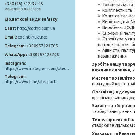
+380 (95) 712-37-05
Товщина листа: 
менеджер Анастасія
Комплектність: 
Колір: світло-к
Виробництво: Ук
Виробник: ЦОДНТ
http://codnti.com.ua
Сировина: паліт
cod.nti@ukr.net
Структура: у ск
напівцелюлози або
+380957123705
Міцність: паліт
+380957123705
навантаження.
Instagram
Зробіть вашу творч
https://www.instagram.com/utec_pack/
важливих причин, ч
Telegram
Мистецтво Палітур
https://www.t.me/utecpack
палітурний картон за
Організація докуме
організації ваших док
Захист та зберіганн
та зберігання різних 
Творчі проекти:
Пал
створюйте лялькові б
Упаковка та Реклам