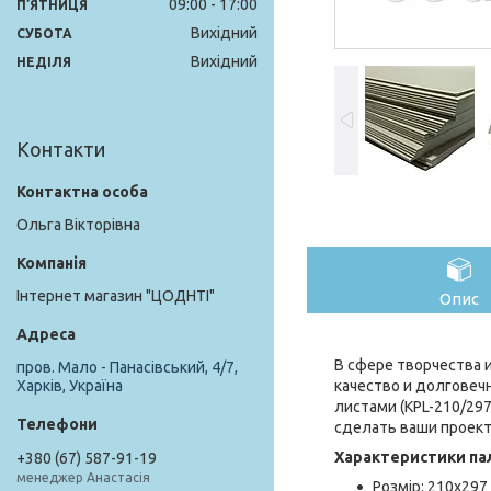
09:00
17:00
ПʼЯТНИЦЯ
Вихідний
СУБОТА
Вихідний
НЕДІЛЯ
Контакти
Ольга Вікторівна
Інтернет магазин "ЦОДНТІ"
Опис
В сфере творчества 
пров. Мало - Панасівський, 4/7,
качество и долговеч
Харків, Україна
листами (KPL-210/29
сделать ваши проек
Характеристики пал
+380 (67) 587-91-19
менеджер Анастасія
Розмір: 210x297