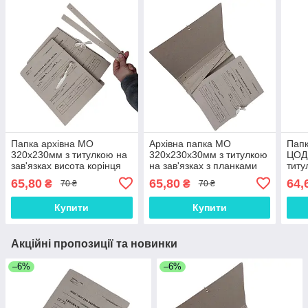
Папка архівна MO
Архівна папка MO
Папк
320х230мм з титулкою на
320х230х30мм з титулкою
ЦОД
зав'язках висота корінця
на зав'язках з планками
титу
40 мм місткість 250
для підшивання
зав'
65,80
65,80
64,
₴
₴
70 ₴
70 ₴
аркушів + планка
документів
мм м
Купити
Купити
Акційні пропозиції та новинки
–6%
–6%