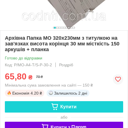
Архівна Папка MO 320х230мм з титулкою на
зав'язках висота корінця 30 мм місткість 150
аркушів + планка
Готово до відправки
Код: P/MO-А4-Т/S-P-30-2
Роздріб
65,80
₴
70 ₴
Мінімальна сума замовлення на сайті — 150 ₴
Економія
4.20 ₴
Залишилось
2 дні
Купити
або
Купити з