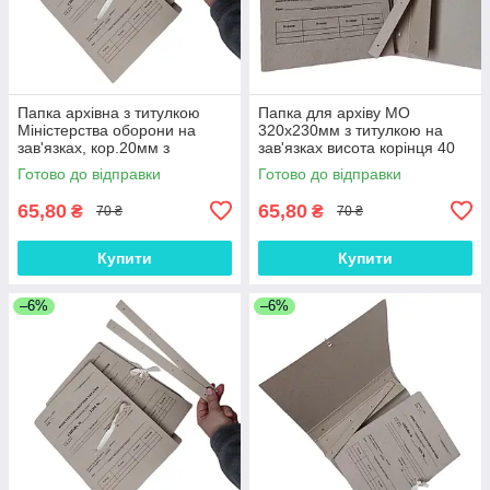
Папка архівна з титулкою
Папка для архіву MO
Міністерства оборони на
320х230мм з титулкою на
зав'язках, кор.20мм з
зав'язках висота корінця 40
планками для підшивання
мм місткість 250 аркушів +
Готово до відправки
Готово до відправки
документів А4
планка
65,80
65,80
₴
₴
70 ₴
70 ₴
Купити
Купити
–6%
–6%