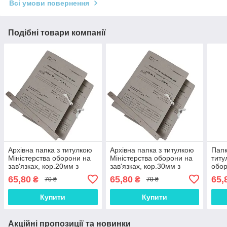
Всі умови повернення
Подібні товари компанії
Архівна папка з титулкою
Архівна папка з титулкою
Папк
Міністерства оборони на
Міністерства оборони на
титу
зав'язках, кор.20мм з
зав'язках, кор.30мм з
обор
планками для підшивання
планками для підшивання
кор.
65,80
65,80
65,
₴
₴
70 ₴
70 ₴
документів А4
документів А4
підш
Купити
Купити
Акційні пропозиції та новинки