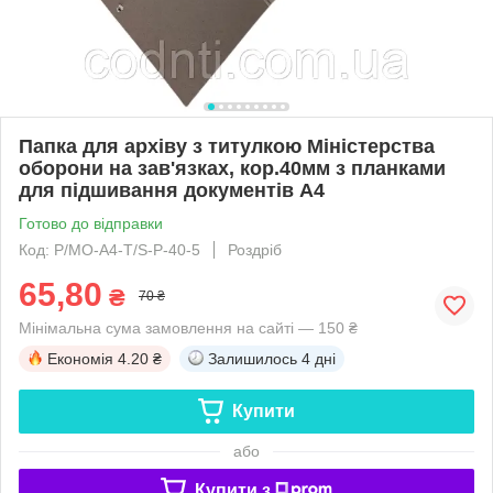
Папка для архіву з титулкою Міністерства
оборони на зав'язках, кор.40мм з планками
для підшивання документів А4
Готово до відправки
Код: P/MO-А4-Т/S-P-40-5
Роздріб
65,80
₴
70 ₴
Мінімальна сума замовлення на сайті — 150 ₴
Економія
4.20 ₴
Залишилось
4 дні
Купити
або
Купити з