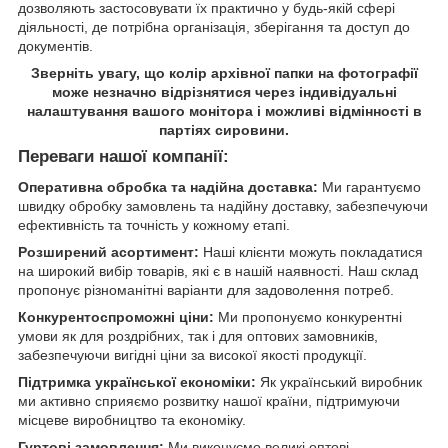
дозволяють застосовувати їх практично у будь-якій сфері
діяльності, де потрібна організація, зберігання та доступ до
документів.
Зверніть увагу, що колір архівної папки на фотографії
може незначно відрізнятися через індивідуальні
налаштування вашого монітора і можливі відмінності в
партіях сировини.
Переваги нашої компанії:
Оперативна обробка та надійна доставка:
Ми гарантуємо
швидку обробку замовлень та надійну доставку, забезпечуючи
ефективність та точність у кожному етапі.
Розширений асортимент:
Наші клієнти можуть покладатися
на широкий вибір товарів, які є в нашій наявності. Наш склад
пропонує різноманітні варіанти для задоволення потреб.
Конкурентоспроможні ціни:
Ми пропонуємо конкурентні
умови як для роздрібних, так і для оптових замовників,
забезпечуючи вигідні ціни за високої якості продукції.
Підтримка української економіки:
Як український виробник
ми активно сприяємо розвитку нашої країни, підтримуючи
місцеве виробництво та економіку.
Гуртові замовлення:
Ми виконуємо великі оптові