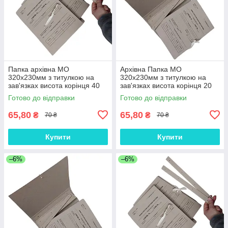
Папка архівна MO
Архівна Папка MO
320х230мм з титулкою на
320х230мм з титулкою на
зав'язках висота корінця 40
зав'язках висота корінця 20
мм місткість 250 аркушів +
мм місткість 100 аркушів +
Готово до відправки
Готово до відправки
планка
планка
65,80
65,80
₴
₴
70 ₴
70 ₴
Купити
Купити
–6%
–6%