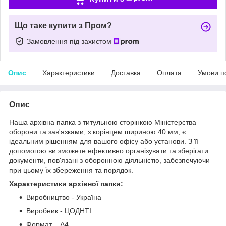
Що таке купити з Пром?
Замовлення під захистом
Опис
Характеристики
Доставка
Оплата
Умови п
Опис
Наша архівна папка з титульною сторінкою Міністерства
оборони та зав'язками, з корінцем шириною 40 мм, є
ідеальним рішенням для вашого офісу або установи. З її
допомогою ви зможете ефективно організувати та зберігати
документи, пов'язані з оборонною діяльністю, забезпечуючи
при цьому їх збереження та порядок.
Характеристики архівної папки:
Виробництво - Україна
Виробник - ЦОДНТІ
Формат – А4