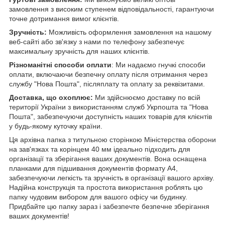
замовлення з високим ступенем відповідальності, гарантуючи
точне дотримання вимог клієнтів.
Зручність:
Можливість оформлення замовлення на нашому
веб-сайті або зв'язку з нами по телефону забезпечує
максимальну зручність для наших клієнтів.
Різноманітні способи оплати
: Ми надаємо гнучкі способи
оплати, включаючи безпечну оплату після отримання через
службу "Нова Пошта", післяплату та оплату за реквізитами.
Доставка, що охоплює:
Ми здійснюємо доставку по всій
території України з використанням служб Укрпошта та "Нова
Пошта", забезпечуючи доступність наших товарів для клієнтів
у будь-якому куточку країни.
Ця архівна папка з титульною сторінкою Міністерства оборони
на зав'язках та корінцем 40 мм ідеально підходить для
організації та зберігання ваших документів. Вона оснащена
планками для підшивання документів формату А4,
забезпечуючи легкість та зручність в організації вашого архіву.
Надійна конструкція та простота використання роблять цю
папку чудовим вибором для вашого офісу чи будинку.
Придбайте цю папку зараз і забезпечте безпечне зберігання
ваших документів!