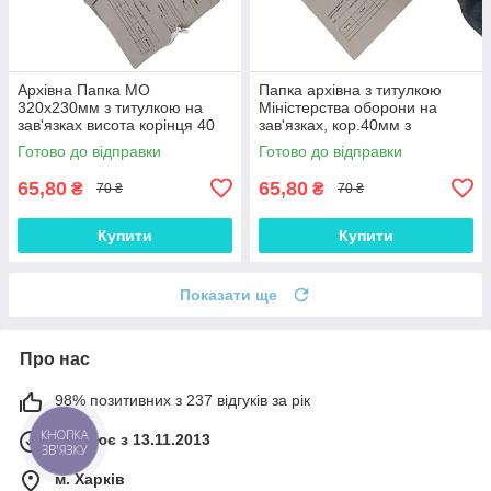
Архівна Папка MO
Папка архівна з титулкою
320х230мм з титулкою на
Міністерства оборони на
зав'язках висота корінця 40
зав'язках, кор.40мм з
мм місткість 250 аркушів +
планками для підшивання
Готово до відправки
Готово до відправки
планка
документів А4
65,80
65,80
₴
₴
70 ₴
70 ₴
Купити
Купити
Показати ще
Про нас
98% позитивних з 237 відгуків за рік
КНОПКА
Працює з 13.11.2013
ЗВ'ЯЗКУ
м. Харків