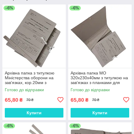
–6%
–6%
Архівна папка з титулкою
Архівна папка MO
Міністерства оборони на
320х230х40мм з титулкою на
зав'язках, кор.20мм з
зав'язках з планками для
планками для підшивання
підшивання документів
Готово до відправки
Готово до відправки
документів А4
65,80
65,80
₴
₴
70 ₴
70 ₴
Купити
Купити
–6%
–6%