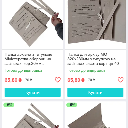
Папка архівна з титулкою
Папка для архіву MO
Міністерства оборони на
320х230мм з титулкою на
зав'язках, кор.20мм з
зав'язках висота корінця 40
планками для підшивання
мм місткість 250 аркушів +
Готово до відправки
Готово до відправки
документів А4
планка
65,80
65,80
₴
₴
70 ₴
70 ₴
Купити
Купити
–6%
–6%