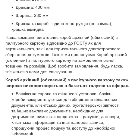
Довжина: 400 мм
Ширина: 280 мм
Кришка та короб - єдина конструкція (не знімна),
кришка відкидна
Наша компанія виготовляє короб архівний (обклеєний) з
палітурного картону відповідно до ГОСТу як для
вертикального, так і для горизонтального довгострокового
зберігання документів. Також ми пропонуємо Короб архівний
(оклейний) з палітурного картону на замовлення різної
товщини та розмірів. Щоб зробити замовлення, будь ласка,
зв'яжіться з нами для спілкування.
Короб архівний (обклеєний) з палітурного картону також
широко використовується в багатьох галузях та сферах:
Банківська справа та фінансові установи: Архівні
короби використовуються для зберігання фінансових
документів, клієнтських даних, бухгалтерської звітності
та інших важливих документів, необхідних для
дотримання вимог законодавства. , рахунки, договори,
клієнтська інформація та інші паперові записи,
спрощуючи процес пошуку та доступу до необхідної
інформації.