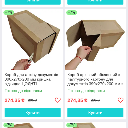
–7%
–7%
Короб для архіву документів
Короб архівний обклеєний з
390х270х200 мм кришка
палітурного картону для
відкидна ЦОДНТІ
документів 390х270х200 мм з
кришкою відкидною ЦОДНТІ
Готово до відправки
Готово до відправки
274,35
274,35
₴
₴
295 ₴
295 ₴
Купити
Купити
–7%
–7%