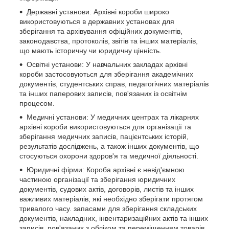
Державні установи: Архівні короби широко
використовуються в державних установах для
зберігання та архівування офіційних документів,
законодавства, протоколів, звітів та інших матеріалів,
що мають історичну чи юридичну цінність.
Освітні установи: У навчальних закладах архівні
короби застосовуються для зберігання академічних
документів, студентських справ, педагогічних матеріалів
та інших паперових записів, пов'язаних із освітнім
процесом.
Медичні установи: У медичних центрах та лікарнях
архівні короби використовуються для організації та
зберігання медичних записів, пацієнтських історій,
результатів досліджень, а також інших документів, що
стосуються охорони здоров'я та медичної діяльності.
Юридичні фірми: Короба архівні є невід'ємною
частиною організації та зберігання юридичних
документів, судових актів, договорів, листів та інших
важливих матеріалів, які необхідно зберігати протягом
тривалого часу. запасами для зберігання складських
документів, накладних, інвентаризаційних актів та інших
записів, пов'язаних з обліком та переміщенням товарів.