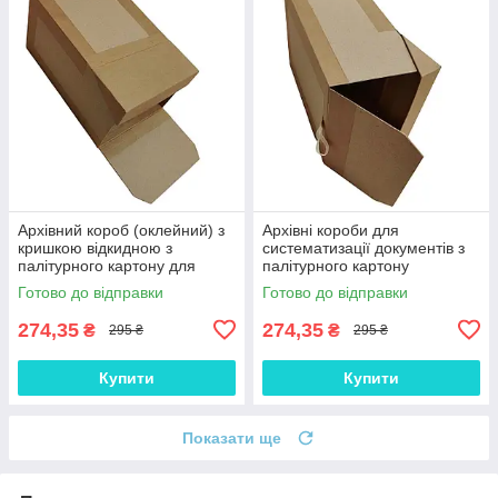
Архівний короб (оклейний) з
Архівні короби для
кришкою відкидною з
систематизації документів з
палітурного картону для
палітурного картону
документів 390х270х200 мм
390х270х200 мм з кришкою
Готово до відправки
Готово до відправки
відкидною ЦОДНТІ
274,35
274,35
₴
₴
295 ₴
295 ₴
Купити
Купити
Показати ще