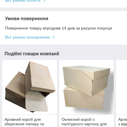
Всі умови оплати
Умови повернення
Повернення товару впродовж 14 днів за рахунок покупця
Всі умови повернення
Подібні товари компанії
Архівний короб для
Оклеєний короб з
Архі
зберігання паперу та
палітурного картону для
з ві