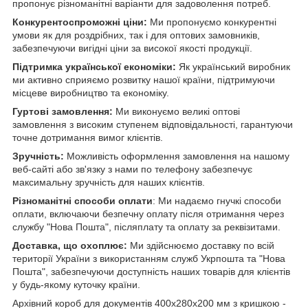
пропонує різноманітні варіанти для задоволення потреб.
Конкурентоспроможні ціни:
Ми пропонуємо конкурентні
умови як для роздрібних, так і для оптових замовників,
забезпечуючи вигідні ціни за високої якості продукції.
Підтримка української економіки:
Як український виробник
ми активно сприяємо розвитку нашої країни, підтримуючи
місцеве виробництво та економіку.
Гуртові замовлення:
Ми виконуємо великі оптові
замовлення з високим ступенем відповідальності, гарантуючи
точне дотримання вимог клієнтів.
Зручність:
Можливість оформлення замовлення на нашому
веб-сайті або зв'язку з нами по телефону забезпечує
максимальну зручність для наших клієнтів.
Різноманітні способи оплати
: Ми надаємо гнучкі способи
оплати, включаючи безпечну оплату після отримання через
службу "Нова Пошта", післяплату та оплату за реквізитами.
Доставка, що охоплює:
Ми здійснюємо доставку по всій
території України з використанням служб Укрпошта та "Нова
Пошта", забезпечуючи доступність наших товарів для клієнтів
у будь-якому куточку країни.
Архівний короб для документів 400х280х200 мм з кришкою -