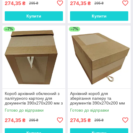
274,35
274,35
₴
₴
295 ₴
295 ₴
Купити
Купити
–7%
–7%
Короб архівний обклеєний з
Архівний короб для
палітурного картону для
зберігання паперу та
документів 390х270х200 мм з
документів 390х270х200 мм
кришкою відкидною ЦОДНТІ
кришка відкидна ЦОДНТІ
Готово до відправки
Готово до відправки
274,35
274,35
₴
₴
295 ₴
295 ₴
Купити
Купити