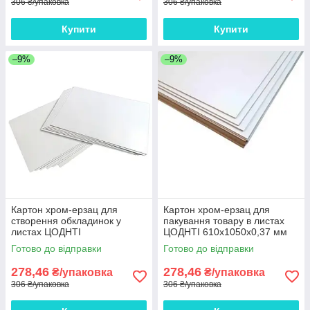
306 ₴/упаковка
306 ₴/упаковка
Купити
Купити
–9%
–9%
Картон хром-ерзац для
Картон хром-ерзац для
створення обкладинок у
пакування товару в листах
листах ЦОДНТІ
ЦОДНТІ 610x1050x0,37 мм
610x1050x0,37 мм щільність
щільність 270 г/м2 10 листів
Готово до відправки
Готово до відправки
270 г/м2 10 листів
278,46
278,46
₴/упаковка
₴/упаковка
306 ₴/упаковка
306 ₴/упаковка