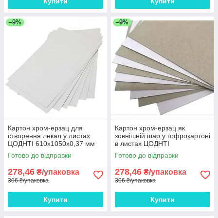
Купити
Купити
–9%
–9%
Картон хром-ерзац для
Картон хром-ерзац як
створення лекал у листах
зовнішній шар у гофрокартоні
ЦОДНТІ 610x1050x0,37 мм
в листах ЦОДНТІ
щільність 270 г/м2 10 листів
610x1050x0,37 мм щільність
Готово до відправки
Готово до відправки
270 г/м2 10 листів
278,46
278,46
₴/упаковка
₴/упаковка
306 ₴/упаковка
306 ₴/упаковка
Купити
Купити