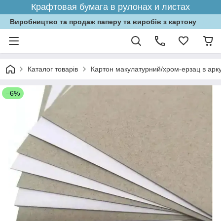
Крафтовая бумага в рулонах и листах
Виробництво та продаж паперу та виробів з картону
Каталог товарів
Картон макулатурний/хром-ерзац в арк
–6%