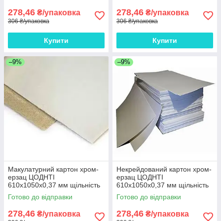
278,46
278,46
₴/упаковка
₴/упаковка
306 ₴/упаковка
306 ₴/упаковка
Купити
Купити
–9%
–9%
Макулатурний картон хром-
Некрейдований картон хром-
ерзац ЦОДНТІ
ерзац ЦОДНТІ
610x1050x0,37 мм щільність
610x1050x0,37 мм щільність
270 г/м2 10 аркушів
270 г/м2 10 аркушів
Готово до відправки
Готово до відправки
278,46
278,46
₴/упаковка
₴/упаковка