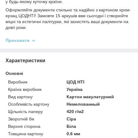
у будь-якому куточку країни.
Оформляйте документи стильно та надійно з картоном хром-
ерзац ЦОДНТІ! Замовте 15 аркушів вже сьогодні і створюйте
міцні та естетичні палітурки, які захистять ваші документи на
довгі роки.
Приховати
Характеристики
Основні
Виробник
ЦОД НТІ
Країна виробник
Україна
Вид картону
Картон макулатурний
Особливість картону
Немелованный
Щільність паперу
420 г/м2
Зворотній бік
Сіра
Верхня сторона
Біла
Товщина картону
0.6 мм