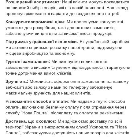
Розширений асортимент:
Наші клієнти можуть покладатися
на широкий вибір товарів, які є в нашій наявності. Наш склад
пропонує різноманітні варіанти для задоволення потреб.
Конкурентоспроможні ціни:
Ми пропонуємо конкурентні
умови як для роздрібних, так і для оптових замовників,
забезпечуючи вигідні ціни за високої якості продукції.
Підтримка української економіки:
Як український виробник
ми активно сприяємо розвитку нашої країни, підтримуючи
місцеве виробництво та економіку.
Гуртові замовлення:
Ми виконуємо великі оптові
замовлення з високим ступенем відповідальності, гарантуючи
точне дотримання вимог клієнтів.
Зручність:
Можливість оформлення замовлення на нашому
веб-сайті або зв'язку з нами по телефону забезпечує
максимальну зручність для наших клієнтів.
Різноманітні способи оплати
: Ми надаємо гнучкі способи
оплати, включаючи безпечну оплату після отримання через
службу "Нова Пошта", післяплату та оплату за реквізитами.
Доставка, що охоплює:
Ми здійснюємо доставку по всій
території України з використанням служб Укрпошта та "Нова
Пошта", забезпечуючи доступність наших товарів для клієнтів