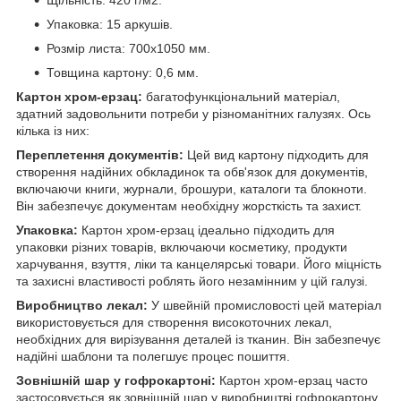
Упаковка: 15 аркушів.
Розмір листа: 700x1050 мм.
Товщина картону: 0,6 мм.
Картон хром-ерзац:
багатофункціональний матеріал,
здатний задовольнити потреби у різноманітних галузях. Ось
кілька із них:
Переплетення документів:
Цей вид картону підходить для
створення надійних обкладинок та обв'язок для документів,
включаючи книги, журнали, брошури, каталоги та блокноти.
Він забезпечує документам необхідну жорсткість та захист.
Упаковка:
Картон хром-ерзац ідеально підходить для
упаковки різних товарів, включаючи косметику, продукти
харчування, взуття, ліки та канцелярські товари. Його міцність
та захисні властивості роблять його незамінним у цій галузі.
Виробництво лекал:
У швейній промисловості цей матеріал
використовується для створення високоточних лекал,
необхідних для вирізування деталей із тканин. Він забезпечує
надійні шаблони та полегшує процес пошиття.
Зовнішній шар у гофрокартоні:
Картон хром-ерзац часто
застосовується як зовнішній шар у виробництві гофрокартону,