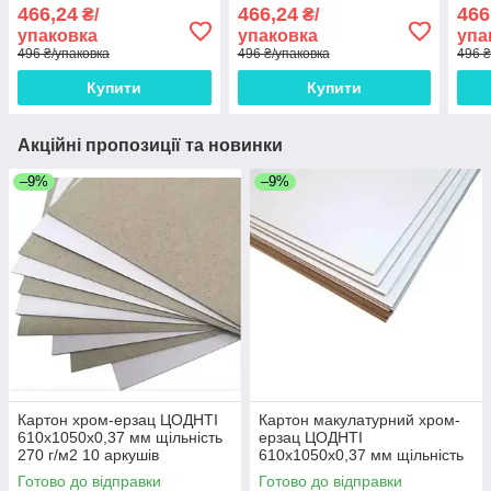
щільність 420 г/м2 15
щільність 420 г/м2 15
щіль
466,24
466,24
466
₴/
₴/
листів
листів
арку
упаковка
упаковка
упа
496 ₴/упаковка
496 ₴/упаковка
496 ₴
Купити
Купити
Акційні пропозиції та новинки
–9%
–9%
Картон хром-ерзац ЦОДНТІ
Картон макулатурний хром-
610x1050x0,37 мм щільність
ерзац ЦОДНТІ
270 г/м2 10 аркушів
610x1050x0,37 мм щільність
270 г/м2 10 аркушів
Готово до відправки
Готово до відправки