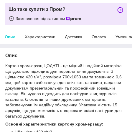
Що таке купити з Пром?
Замовлення під захистом
Опис
Характеристики
Доставка
Оплата
Умови п
Опис
Картон хром-ерзац ЦОДНТІ - це міцний і надійний матеріал,
що ідеально підходить для переплетення документів. З
щільністю 420 г/м², розміром 700x1050 мм та товщиною 0,6
мм, цей картон забезпечує довговічність та захист, надаючи
документам презентабельний та професійний зовнішній
вигляд. Він чудово підходить для палітурки книг, журналів,
каталогів, блокнотів та інших друкованих матеріалів,
забезпечуючи їм надійну обкладинку. Упаковка містить 15
аркушів, що дає можливість створювати якісні палітурки для
багатьох документів.
Основні характеристики картону хром-ерзацу:
Щільність: 420 г/м2.