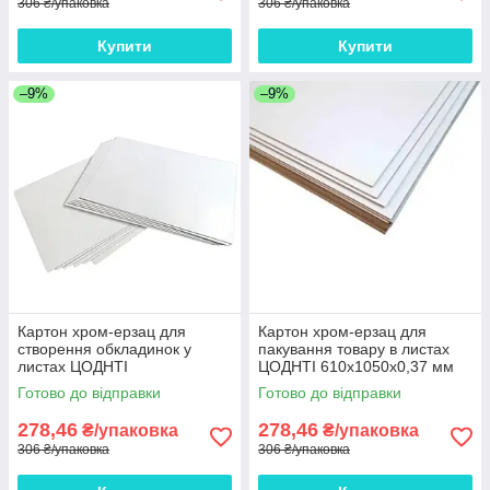
306 ₴/упаковка
306 ₴/упаковка
Купити
Купити
–9%
–9%
Картон хром-ерзац для
Картон хром-ерзац для
створення обкладинок у
пакування товару в листах
листах ЦОДНТІ
ЦОДНТІ 610x1050x0,37 мм
610x1050x0,37 мм щільність
щільність 270 г/м2 10 листів
Готово до відправки
Готово до відправки
270 г/м2 10 листів
278,46
278,46
₴/упаковка
₴/упаковка
306 ₴/упаковка
306 ₴/упаковка