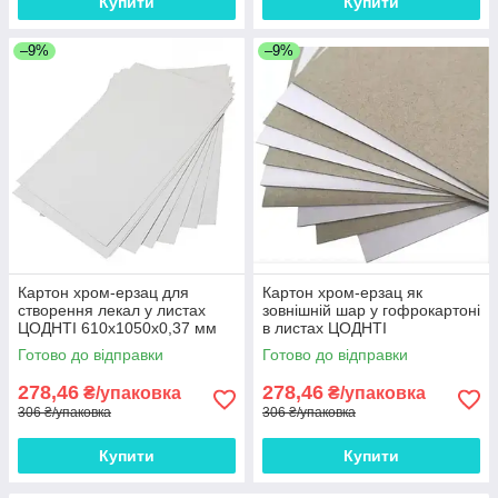
Купити
Купити
–9%
–9%
Картон хром-ерзац для
Картон хром-ерзац як
створення лекал у листах
зовнішній шар у гофрокартоні
ЦОДНТІ 610x1050x0,37 мм
в листах ЦОДНТІ
щільність 270 г/м2 10 листів
610x1050x0,37 мм щільність
Готово до відправки
Готово до відправки
270 г/м2 10 листів
278,46
278,46
₴/упаковка
₴/упаковка
306 ₴/упаковка
306 ₴/упаковка
Купити
Купити