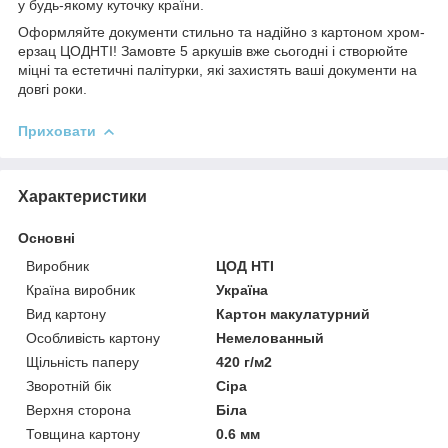
у будь-якому куточку країни.
Оформляйте документи стильно та надійно з картоном хром-
ерзац ЦОДНТІ! Замовте 5 аркушів вже сьогодні і створюйте
міцні та естетичні палітурки, які захистять ваші документи на
довгі роки.
Приховати
Характеристики
Основні
Виробник
ЦОД НТІ
Країна виробник
Україна
Вид картону
Картон макулатурний
Особливість картону
Немелованный
Щільність паперу
420 г/м2
Зворотній бік
Сіра
Верхня сторона
Біла
Товщина картону
0.6 мм