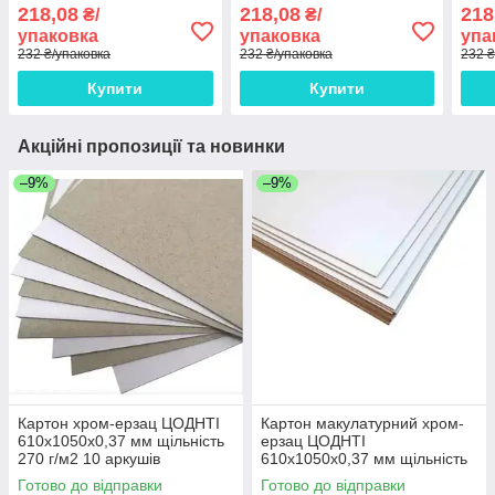
щільність 420 г/м2 5
щільність 420 г/м2 5
920x
218,08
218,08
218
₴/
₴/
аркушів
аркушів
щіль
упаковка
упаковка
упа
232 ₴/упаковка
232 ₴/упаковка
232 ₴
Купити
Купити
Акційні пропозиції та новинки
–9%
–9%
Картон хром-ерзац ЦОДНТІ
Картон макулатурний хром-
610x1050x0,37 мм щільність
ерзац ЦОДНТІ
270 г/м2 10 аркушів
610x1050x0,37 мм щільність
270 г/м2 10 аркушів
Готово до відправки
Готово до відправки