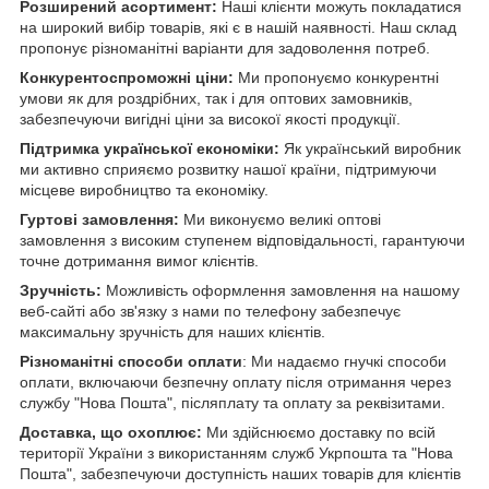
Розширений асортимент:
Наші клієнти можуть покладатися
на широкий вибір товарів, які є в нашій наявності. Наш склад
пропонує різноманітні варіанти для задоволення потреб.
Конкурентоспроможні ціни:
Ми пропонуємо конкурентні
умови як для роздрібних, так і для оптових замовників,
забезпечуючи вигідні ціни за високої якості продукції.
Підтримка української економіки:
Як український виробник
ми активно сприяємо розвитку нашої країни, підтримуючи
місцеве виробництво та економіку.
Гуртові замовлення:
Ми виконуємо великі оптові
замовлення з високим ступенем відповідальності, гарантуючи
точне дотримання вимог клієнтів.
Зручність:
Можливість оформлення замовлення на нашому
веб-сайті або зв'язку з нами по телефону забезпечує
максимальну зручність для наших клієнтів.
Різноманітні способи оплати
: Ми надаємо гнучкі способи
оплати, включаючи безпечну оплату після отримання через
службу "Нова Пошта", післяплату та оплату за реквізитами.
Доставка, що охоплює:
Ми здійснюємо доставку по всій
території України з використанням служб Укрпошта та "Нова
Пошта", забезпечуючи доступність наших товарів для клієнтів