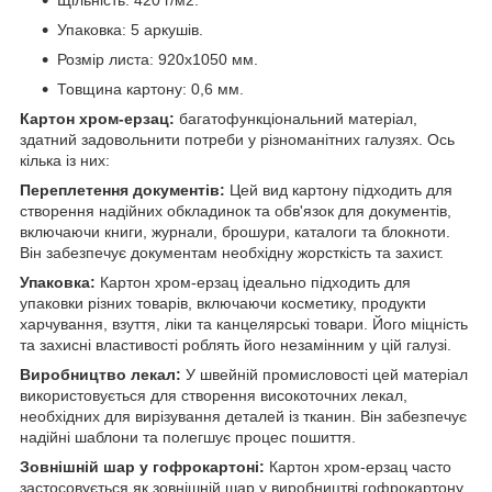
Упаковка: 5 аркушів.
Розмір листа: 920x1050 мм.
Товщина картону: 0,6 мм.
Картон хром-ерзац:
багатофункціональний матеріал,
здатний задовольнити потреби у різноманітних галузях. Ось
кілька із них:
Переплетення документів:
Цей вид картону підходить для
створення надійних обкладинок та обв'язок для документів,
включаючи книги, журнали, брошури, каталоги та блокноти.
Він забезпечує документам необхідну жорсткість та захист.
Упаковка:
Картон хром-ерзац ідеально підходить для
упаковки різних товарів, включаючи косметику, продукти
харчування, взуття, ліки та канцелярські товари. Його міцність
та захисні властивості роблять його незамінним у цій галузі.
Виробництво лекал:
У швейній промисловості цей матеріал
використовується для створення високоточних лекал,
необхідних для вирізування деталей із тканин. Він забезпечує
надійні шаблони та полегшує процес пошиття.
Зовнішній шар у гофрокартоні:
Картон хром-ерзац часто
застосовується як зовнішній шар у виробництві гофрокартону,