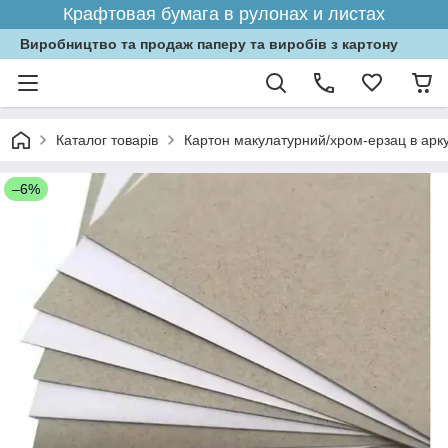
Крафтовая бумага в рулонах и листах
Виробництво та продаж паперу та виробів з картону
Каталог товарів
Картон макулатурний/хром-ерзац в арк
–6%