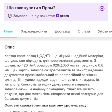
Що таке купити з Пром?
Замовлення під захистом
Опис
Характеристики
Доставка
Оплата
Умови п
Опис
Картон хром-ерзац ЦОДНТІ - це міцний і надійний матеріал,
що ідеально підходить для переплетення документів. З
щільністю 420 г/м², розміром 920x1050 мм та товщиною 0,6
мм, цей картон забезпечує довговічність та захист, надаючи
документам презентабельний та професійний зовнішній
вигляд. Він чудово підходить для палітурки книг, журналів,
каталогів, блокнотів та інших друкованих матеріалів,
забезпечуючи їм надійну обкладинку. Упаковка містить 5
аркушів, що дає можливість створювати якісні палітурки для
багатьох документів.
Основні характеристики картону хром-ерзацу:
Щільність: 420 г/м2.