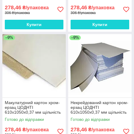
278,46
278,46
₴/упаковка
₴/упаковка
306 ₴/упаковка
306 ₴/упаковка
Купити
Купити
–9%
–9%
Макулатурний картон хром-
Некрейдований картон хром-
ерзац ЦОДНТІ
ерзац ЦОДНТІ
610x1050x0,37 мм щільність
610x1050x0,37 мм щільність
270 г/м2 10 аркушів
270 г/м2 10 аркушів
Готово до відправки
Готово до відправки
278,46
278,46
₴/упаковка
₴/упаковка