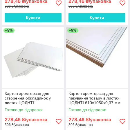
278,46
278,46
₴/упаковка
₴/упаковка
306 ₴/упаковка
306 ₴/упаковка
Купити
Купити
–9%
–9%
Картон хром-ерзац для
Картон хром-ерзац для
створення обкладинок у
пакування товару в листах
листах ЦОДНТІ
ЦОДНТІ 610x1050x0,37 мм
610x1050x0,37 мм щільність
щільність 270 г/м2 10 листів
Готово до відправки
Готово до відправки
270 г/м2 10 листів
278,46
278,46
₴/упаковка
₴/упаковка
306 ₴/упаковка
306 ₴/упаковка