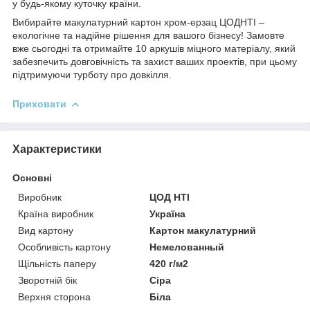
у будь-якому куточку країни.
Вибирайте макулатурний картон хром-ерзац ЦОДНТІ –
екологічне та надійне рішення для вашого бізнесу! Замовте
вже сьогодні та отримайте 10 аркушів міцного матеріалу, який
забезпечить довговічність та захист ваших проектів, при цьому
підтримуючи турботу про довкілля.
Приховати
Характеристики
Основні
Виробник
ЦОД НТІ
Країна виробник
Україна
Вид картону
Картон макулатурний
Особливість картону
Немелованный
Щільність паперу
420 г/м2
Зворотній бік
Сіра
Верхня сторона
Біла