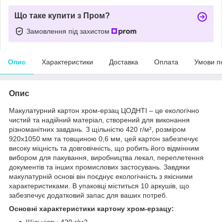
Що таке купити з Пром?
Замовлення під захистом
Опис
Характеристики
Доставка
Оплата
Умови п
Опис
Макулатурний картон хром-ерзац ЦОДНТІ – це екологічно
чистий та надійний матеріал, створений для виконання
різноманітних завдань. З щільністю 420 г/м², розміром
920x1050 мм та товщиною 0,6 мм, цей картон забезпечує
високу міцність та довговічність, що робить його відмінним
вибором для пакування, виробництва лекал, переплетення
документів та інших промислових застосувань. Завдяки
макулатурній основі він поєднує екологічність з якісними
характеристиками. В упаковці міститься 10 аркушів, що
забезпечує додатковий запас для ваших потреб.
Основні характеристики картону хром-ерзацу:
Щільність: 420 г/м2.