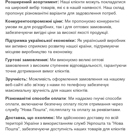
Розширений асортимент:
Наші клієнти можуть покладатися
на широкий вибір товарів, які є в нашій наявності. Наш склад
пропонує різноманітні варіанти для задоволення потреб.
Конкурентоспроможні ціни:
Ми пропонуємо конкурентні
умови як для роздрібних, так і для оптових замовників,
забезпечуючи вигідні ціни за високої якості продукції.
Підтримка української економіки:
Як український виробник
ми активно сприяємо розвитку нашої країни, підтримуючи
місцеве виробництво та економіку.
Гуртові замовлення:
Ми виконуємо великі оптові
замовлення з високим ступенем відповідальності, гарантуючи
точне дотримання вимог клієнтів.
Зручність:
Можливість оформлення замовлення на нашому
веб-сайті або зв'язку з нами по телефону забезпечує
максимальну зручність для наших клієнтів.
Різноманітні способи оплати
: Ми надаємо гнучкі способи
оплати, включаючи безпечну оплату після отримання через
службу "Нова Пошта", післяплату та оплату за реквізитами.
Доставка, що охоплює:
Ми здійснюємо доставку по всій
території України з використанням служб Укрпошта та "Нова
Пошта", забезпечуючи доступність наших товарів для клієнтів