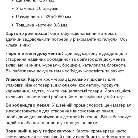
Упаковка: 10 аркушів.
Розмір листа: 920x1050 мм.
Товщина картону: 0,6 мм.
Картон хром-ерзац:
багатофункціональний матеріал,
здатний задовольнити потреби у різноманітних галузях. Ось
кілька із них:
Переплетення документів:
Цей вид картону підходить для
створення надійних обкладинок та обв'язок для документів,
включаючи книги, журнали, брошури, каталоги та блокноти.
Він забезпечує документам необхідну жорсткість та захист.
Упаковка:
Картон хром-ерзац ідеально підходить для
упаковки різних товарів, включаючи косметику, продукти
харчування, взуття, ліки та канцелярські товари. Його міцність
та захисні властивості роблять його незамінним у цій галузі.
Виробництво лекал:
У швейній промисловості цей матеріал
використовується для створення високоточних лекал,
необхідних для вирізування деталей із тканин. Він забезпечує
надійні шаблони та полегшує процес пошиття.
Зовнішній шар у гофрокартоні:
Картон хром-ерзац часто
застосовується як зовнішній шар у виробництві гофрокартону,