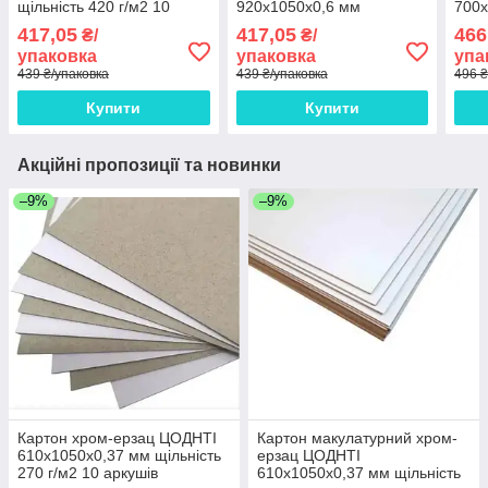
щільність 420 г/м2 10
920x1050x0,6 мм
700x
аркушів
щільність 420 г/м2 10
щіль
417,05
417,05
466
₴/
₴/
аркушів
арку
упаковка
упаковка
упа
439 ₴/упаковка
439 ₴/упаковка
496 ₴
Купити
Купити
Акційні пропозиції та новинки
–9%
–9%
Картон хром-ерзац ЦОДНТІ
Картон макулатурний хром-
610x1050x0,37 мм щільність
ерзац ЦОДНТІ
270 г/м2 10 аркушів
610x1050x0,37 мм щільність