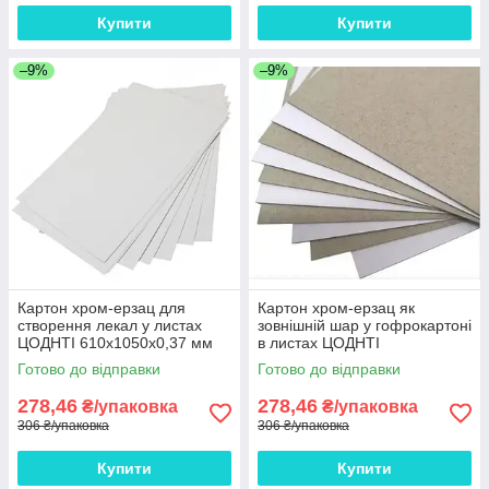
Купити
Купити
–9%
–9%
Картон хром-ерзац для
Картон хром-ерзац як
створення лекал у листах
зовнішній шар у гофрокартоні
ЦОДНТІ 610x1050x0,37 мм
в листах ЦОДНТІ
щільність 270 г/м2 10 листів
610x1050x0,37 мм щільність
Готово до відправки
Готово до відправки
270 г/м2 10 листів
278,46
278,46
₴/упаковка
₴/упаковка
306 ₴/упаковка
306 ₴/упаковка
Купити
Купити